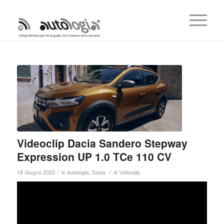
Videoclip Dacia Sandero Stepway
Expression UP 1.0 TCe 110 CV
/
/
18 Giugno 2023
in
Autologia
,
Dacia
di
Videoclip