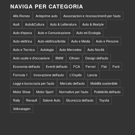
NAVIGA PER CATEGORIA
Alfa Romeo
Anteprime auto
Associazioni e riconoscimenti per l'auto
Audi
Auto&Cultura
Auto & Letteratura
Auto & lifestyle
Auto d'epoca
Auto e Comunicazione
Auto ed Ecologia
Auto elettrica
Auto elettrica/ibrida
Auto e Media
Auto e Persone
Auto e Tecnica
Autologia
Auto Mercedes
Auto Novità
Auto usate e d'occasione
BMW
Citroen
Design dell'auto
Economia dell'auto
Eventi dell'auto
FCA
Ferrari
Fiat
Ford
Formula 1
Innovazione dell'auto
L'Ospite
Lancia
Leggi e burocrazia per l'auto
Mercato dell'auto
Mobilità sostenibile
Motor Show
Motor Sport
Normative per l'auto
Pubblicità dell'auto
Rally
Renault
Salone Auto
Sicurezza dell'auto
Toyota
Volkswagen