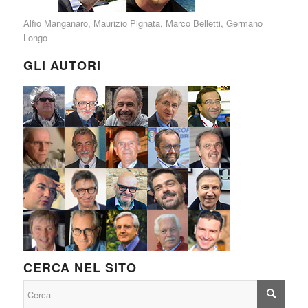
Alfio Manganaro
,
Maurizio Pignata
,
Marco Belletti
,
Germano
Longo
GLI AUTORI
CERCA NEL SITO