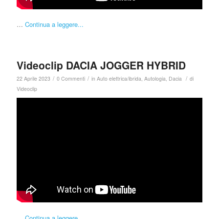
…
Continua a leggere...
Videoclip DACIA JOGGER HYBRID
/
/
/
22 Aprile 2023
0 Commenti
in
Auto elettrica/ibrida
,
Autologia
,
Dacia
di
Videoclip
…
Continua a leggere...