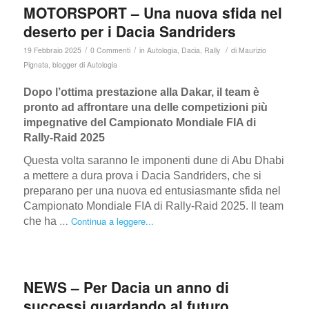
MOTORSPORT – Una nuova sfida nel
deserto per i Dacia Sandriders
/
/
/
19 Febbraio 2025
0 Commenti
in
Autologia
,
Dacia
,
Rally
di
Maurizio
Pignata, blogger di Autologia
Dopo l’ottima prestazione alla Dakar, il team è
pronto ad affrontare una delle competizioni più
impegnative del Campionato Mondiale FIA di
Rally-Raid 2025
Questa volta saranno le imponenti dune di Abu Dhabi
a mettere a dura prova i Dacia Sandriders, che si
preparano per una nuova ed entusiasmante sfida nel
Campionato Mondiale FIA di Rally-Raid 2025. Il team
…
Continua a leggere...
che ha
NEWS – Per Dacia un anno di
successi guardando al futuro