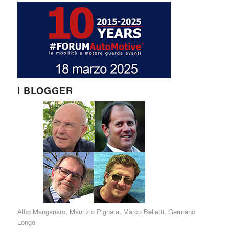
I BLOGGER
Alfio Manganaro
,
Maurizio Pignata
,
Marco Belletti
,
Germano
Longo