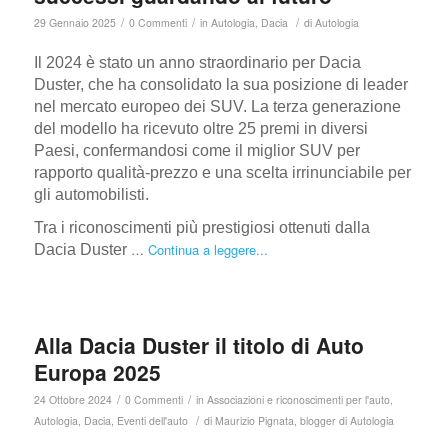
/
/
/
29 Gennaio 2025
0 Commenti
in
Autologia
,
Dacia
di
Autologia
Il 2024 è stato un anno straordinario per Dacia
Duster, che ha consolidato la sua posizione di leader
nel mercato europeo dei SUV. La terza generazione
del modello ha ricevuto oltre 25 premi in diversi
Paesi, confermandosi come il miglior SUV per
rapporto qualità-prezzo e una scelta irrinunciabile per
gli automobilisti.
Tra i riconoscimenti più prestigiosi ottenuti dalla
…
Continua a leggere...
Dacia Duster
Alla Dacia Duster il titolo di Auto
Europa 2025
/
/
24 Ottobre 2024
0 Commenti
in
Associazioni e riconoscimenti per l'auto
,
/
Autologia
,
Dacia
,
Eventi dell'auto
di
Maurizio Pignata, blogger di Autologia