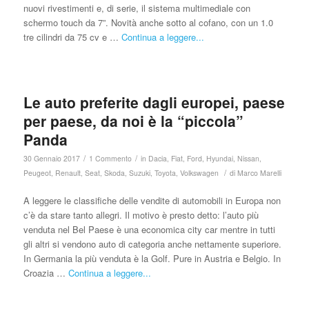
nuovi rivestimenti e, di serie, il sistema multimediale con
schermo touch da 7”. Novità anche sotto al cofano, con un 1.0
tre cilindri da 75 cv e …
Continua a leggere...
Le auto preferite dagli europei, paese
per paese, da noi è la “piccola”
Panda
/
/
30 Gennaio 2017
1 Commento
in
Dacia
,
Fiat
,
Ford
,
Hyundai
,
Nissan
,
/
Peugeot
,
Renault
,
Seat
,
Skoda
,
Suzuki
,
Toyota
,
Volkswagen
di
Marco Marelli
A leggere le classifiche delle vendite di automobili in Europa non
c’è da stare tanto allegri. Il motivo è presto detto: l’auto più
venduta nel Bel Paese è una economica city car mentre in tutti
gli altri si vendono auto di categoria anche nettamente superiore.
In Germania la più venduta è la Golf. Pure in Austria e Belgio. In
Croazia …
Continua a leggere...