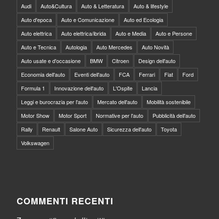
Audi
Auto&Cultura
Auto & Letteratura
Auto & lifestyle
Auto d'epoca
Auto e Comunicazione
Auto ed Ecologia
Auto elettrica
Auto elettrica/ibrida
Auto e Media
Auto e Persone
Auto e Tecnica
Autologia
Auto Mercedes
Auto Novità
Auto usate e d'occasione
BMW
Citroen
Design dell'auto
Economia dell'auto
Eventi dell'auto
FCA
Ferrari
Fiat
Ford
Formula 1
Innovazione dell'auto
L'Ospite
Lancia
Leggi e burocrazia per l'auto
Mercato dell'auto
Mobilità sostenibile
Motor Show
Motor Sport
Normative per l'auto
Pubblicità dell'auto
Rally
Renault
Salone Auto
Sicurezza dell'auto
Toyota
Volkswagen
COMMENTI RECENTI