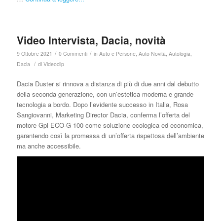
Video Intervista, Dacia, novità
/
/
9 Ottobre 2021
0 Commenti
in
Auto e Persone
,
Auto Novità
,
Autologia
,
/
Dacia
di
Videoclip
Dacia Duster si rinnova a distanza di più di due anni dal debutto
della seconda generazione, con un’estetica moderna e grande
tecnologia a bordo. Dopo l’evidente successo in Italia, Rosa
Sangiovanni, Marketing Director Dacia, conferma l’offerta del
motore Gpl ECO-G 100 come soluzione ecologica ed economica,
garantendo così la promessa di un’offerta rispettosa dell’ambiente
ma anche accessibile.