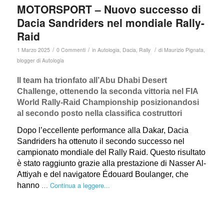
MOTORSPORT – Nuovo successo di
Dacia Sandriders nel mondiale Rally-
Raid
/
/
/
1 Marzo 2025
0 Commenti
in
Autologia
,
Dacia
,
Rally
di
Maurizio Pignata,
blogger di Autologia
Il team ha trionfato all’Abu Dhabi Desert
Challenge, ottenendo la seconda vittoria nel FIA
World Rally-Raid Championship posizionandosi
al secondo posto nella classifica costruttori
Dopo l’eccellente performance alla Dakar, Dacia
Sandriders ha ottenuto il secondo successo nel
campionato mondiale del Rally Raid. Questo risultato
è stato raggiunto grazie alla prestazione di Nasser Al-
Attiyah e del navigatore Édouard Boulanger, che
…
Continua a leggere...
hanno