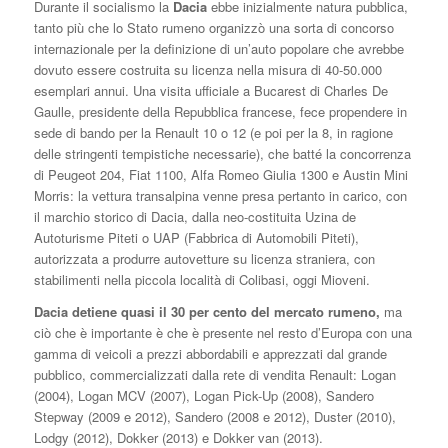
Durante il socialismo la
Dacia
ebbe inizialmente natura pubblica,
tanto più che lo Stato rumeno organizzò una sorta di concorso
internazionale per la definizione di un’auto popolare che avrebbe
dovuto essere costruita su licenza nella misura di 40-50.000
esemplari annui. Una visita ufficiale a Bucarest di Charles De
Gaulle, presidente della Repubblica francese, fece propendere in
sede di bando per la Renault 10 o 12 (e poi per la 8, in ragione
delle stringenti tempistiche necessarie), che batté la concorrenza
di Peugeot 204, Fiat 1100, Alfa Romeo Giulia 1300 e Austin Mini
Morris: la vettura transalpina venne presa pertanto in carico, con
il marchio storico di Dacia, dalla neo-costituita Uzina de
Autoturisme Piteti o UAP (Fabbrica di Automobili Piteti),
autorizzata a produrre autovetture su licenza straniera, con
stabilimenti nella piccola località di Colibasi, oggi Mioveni.
Dacia detiene quasi il 30 per cento del mercato rumeno,
ma
ciò che è importante è che è presente nel resto d’Europa con una
gamma di veicoli a prezzi abbordabili e apprezzati dal grande
pubblico, commercializzati dalla rete di vendita Renault: Logan
(2004), Logan MCV (2007), Logan Pick-Up (2008), Sandero
Stepway (2009 e 2012), Sandero (2008 e 2012), Duster (2010),
Lodgy (2012), Dokker (2013) e Dokker van (2013).