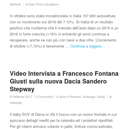
/
dell'auto
di
Gian Primo Quagliano
In ottobre sono state immatricolate in Italia 157.900 autovetture
con un incremento sul 2016 del 7,10%. Si tratta di un risultato
positivo che conferma che il mercato dell’auto dopo un 2015 e un
2016 in forte crescita (+16% in entrambi gli anni) continua a
recuperare, anche se non più con tassi a due cifre. L’incremento
di ottobre (+7,10%) è lievemente …
Continua a leggere...
Video Intervista a Francesco Fontana
Giusti sulla nuova Dacia Sandero
Stepway
/
/
/
6 Febbraio 2017
0 Commenti
in
Auto e Persone
,
Autologia
,
Dacia
di
Videoclip
Il baby-SUV di Dacia si rifà il trucco con un nuovo frontale in cui
spiccano dettagli inediti per la calandra ed i proiettori riprofilati.
Per gli interni arrivano volante in pelle, finiture cromo-satinate,