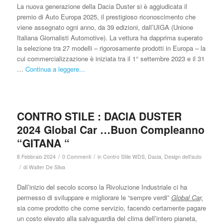
La nuova generazione della Dacia Duster si è aggiudicata il
premio di Auto Europa 2025, il prestigioso riconoscimento che
viene assegnato ogni anno, da 39 edizioni, dall’UIGA (Unione
Italiana Giornalisti Automotive). La vettura ha dapprima superato
la selezione tra 27 modelli – rigorosamente prodotti in Europa – la
cui commercializzazione è iniziata tra il 1° settembre 2023 e il 31
…
Continua a leggere...
CONTRO STILE : DACIA DUSTER
2024 Global Car …Buon Compleanno
“GITANA “
/
/
8 Febbraio 2024
0 Commenti
in
Contro Stile WDS
,
Dacia
,
Design dell'auto
/
di
Walter De Silva
Dall’inizio del secolo scorso la Rivoluzione Industriale ci ha
permesso di sviluppare e migliorare le “sempre verdi”
Global Car,
sia come prodotto che come servizio, facendo certamente pagare
un costo elevato alla salvaguardia del clima dell’intero pianeta,