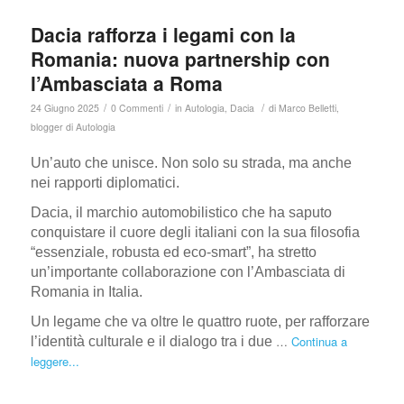
Dacia rafforza i legami con la
Romania: nuova partnership con
l’Ambasciata a Roma
/
/
/
24 Giugno 2025
0 Commenti
in
Autologia
,
Dacia
di
Marco Belletti,
blogger di Autologia
Un’auto che unisce. Non solo su strada, ma anche
nei rapporti diplomatici.
Dacia, il marchio automobilistico che ha saputo
conquistare il cuore degli italiani con la sua filosofia
“essenziale, robusta ed eco-smart”, ha stretto
un’importante collaborazione con l’Ambasciata di
Romania in Italia.
Un legame che va oltre le quattro ruote, per rafforzare
…
Continua a
l’identità culturale e il dialogo tra i due
leggere...