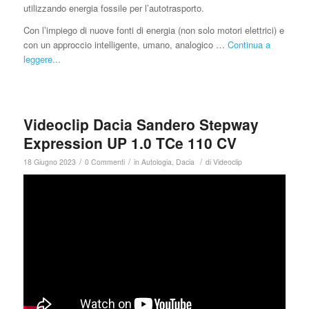
utilizzando energia fossile per l’autotrasporto.
Con l’impiego di nuove fonti di energia (non solo motori elettrici) e
con un approccio intelligente, umano, analogico …
Continua a
leggere...
Videoclip Dacia Sandero Stepway
Expression UP 1.0 TCe 110 CV
/
/
/
18 Giugno 2023
0 Commenti
in
Autologia
,
Dacia
di
Videoclip