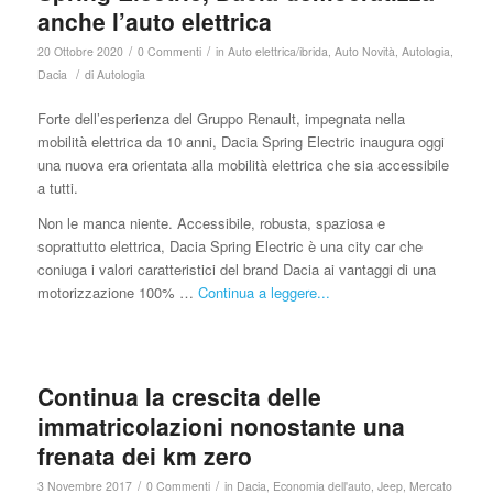
anche l’auto elettrica
/
/
20 Ottobre 2020
0 Commenti
in
Auto elettrica/ibrida
,
Auto Novità
,
Autologia
,
/
Dacia
di
Autologia
Forte dell’esperienza del Gruppo Renault, impegnata nella
mobilità elettrica da 10 anni, Dacia Spring Electric inaugura oggi
una nuova era orientata alla mobilità elettrica che sia accessibile
a tutti.
Non le manca niente. Accessibile, robusta, spaziosa e
soprattutto elettrica, Dacia Spring Electric è una city car che
coniuga i valori caratteristici del brand Dacia ai vantaggi di una
motorizzazione 100% …
Continua a leggere...
Continua la crescita delle
immatricolazioni nonostante una
frenata dei km zero
/
/
3 Novembre 2017
0 Commenti
in
Dacia
,
Economia dell'auto
,
Jeep
,
Mercato