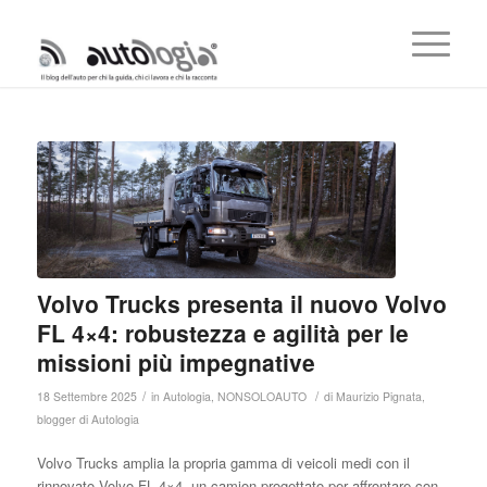
Volvo Trucks presenta il nuovo Volvo
FL 4×4: robustezza e agilità per le
missioni più impegnative
/
/
18 Settembre 2025
in
Autologia
,
NONSOLOAUTO
di
Maurizio Pignata,
blogger di Autologia
Volvo Trucks amplia la propria gamma di veicoli medi con il
rinnovato Volvo FL 4×4, un camion progettato per affrontare con