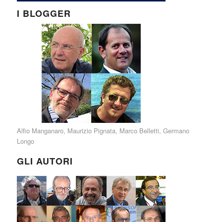
I BLOGGER
Alfio Manganaro
,
Maurizio Pignata
,
Marco Belletti
,
Germano
Longo
GLI AUTORI