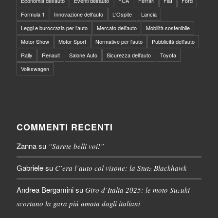
Economia dell'auto
Eventi dell'auto
FCA
Ferrari
Fiat
Ford
Formula 1
Innovazione dell'auto
L'Ospite
Lancia
Leggi e burocrazia per l'auto
Mercato dell'auto
Mobilità sostenibile
Motor Show
Motor Sport
Normative per l'auto
Pubblicità dell'auto
Rally
Renault
Salone Auto
Sicurezza dell'auto
Toyota
Volkswagen
COMMENTI RECENTI
Zanna
su
“Sarete belli voi!”
Gabriele
su
C’era l’auto col visone: la Stutz Blackhawk
Andrea Bergamini
su
Giro d’Italia 2025: le moto Suzuki
scortano la gara più amata dagli italiani