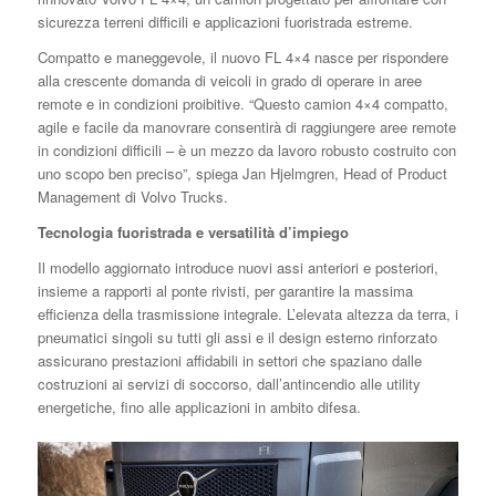
sicurezza terreni difficili e applicazioni fuoristrada estreme.
Compatto e maneggevole, il nuovo FL 4×4 nasce per rispondere
alla crescente domanda di veicoli in grado di operare in aree
remote e in condizioni proibitive. “Questo camion 4×4 compatto,
agile e facile da manovrare consentirà di raggiungere aree remote
in condizioni difficili – è un mezzo da lavoro robusto costruito con
uno scopo ben preciso”, spiega Jan Hjelmgren, Head of Product
Management di Volvo Trucks.
Tecnologia fuoristrada e versatilità d’impiego
Il modello aggiornato introduce nuovi assi anteriori e posteriori,
insieme a rapporti al ponte rivisti, per garantire la massima
efficienza della trasmissione integrale. L’elevata altezza da terra, i
pneumatici singoli su tutti gli assi e il design esterno rinforzato
assicurano prestazioni affidabili in settori che spaziano dalle
costruzioni ai servizi di soccorso, dall’antincendio alle utility
energetiche, fino alle applicazioni in ambito difesa.