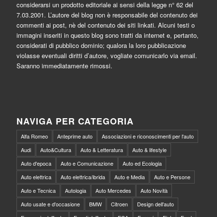
considerarsi un prodotto editoriale ai sensi della legge n° 62 del
7.03.2001. L’autore del blog non è responsabile del contenuto dei
commenti ai post, nè del contenuto dei siti linkati. Alcuni testi o
immagini inseriti in questo blog sono tratti da internet e, pertanto,
considerati di pubblico dominio; qualora la loro pubblicazione
violasse eventuali diritti d’autore, vogliate comunicarlo via email.
Saranno immediatamente rimossi.
NAVIGA PER CATEGORIA
Alfa Romeo
Anteprime auto
Associazioni e riconoscimenti per l'auto
Audi
Auto&Cultura
Auto & Letteratura
Auto & lifestyle
Auto d'epoca
Auto e Comunicazione
Auto ed Ecologia
Auto elettrica
Auto elettrica/ibrida
Auto e Media
Auto e Persone
Auto e Tecnica
Autologia
Auto Mercedes
Auto Novità
Auto usate e d'occasione
BMW
Citroen
Design dell'auto