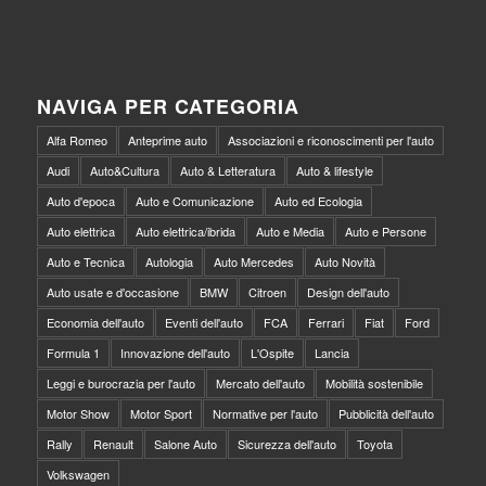
NAVIGA PER CATEGORIA
Alfa Romeo
Anteprime auto
Associazioni e riconoscimenti per l'auto
Audi
Auto&Cultura
Auto & Letteratura
Auto & lifestyle
Auto d'epoca
Auto e Comunicazione
Auto ed Ecologia
Auto elettrica
Auto elettrica/ibrida
Auto e Media
Auto e Persone
Auto e Tecnica
Autologia
Auto Mercedes
Auto Novità
Auto usate e d'occasione
BMW
Citroen
Design dell'auto
Economia dell'auto
Eventi dell'auto
FCA
Ferrari
Fiat
Ford
Formula 1
Innovazione dell'auto
L'Ospite
Lancia
Leggi e burocrazia per l'auto
Mercato dell'auto
Mobilità sostenibile
Motor Show
Motor Sport
Normative per l'auto
Pubblicità dell'auto
Rally
Renault
Salone Auto
Sicurezza dell'auto
Toyota
Volkswagen