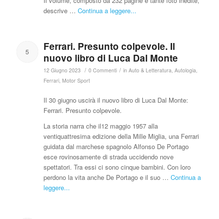
Il volume, composto da 232 pagine e tante foto inedite,
descrive …
Continua a leggere...
Ferrari. Presunto colpevole. Il
5
nuovo libro di Luca Dal Monte
/
/
12 Giugno 2023
0 Commenti
in
Auto & Letteratura
,
Autologia
,
Ferrari
,
Motor Sport
Il 30 giugno uscirà il nuovo libro di Luca Dal Monte:
Ferrari. Presunto colpevole.
La storia narra che il12 maggio 1957 alla
ventiquattresima edizione della Mille Miglia, una Ferrari
guidata dal marchese spagnolo Alfonso De Portago
esce rovinosamente di strada uccidendo nove
spettatori. Tra essi ci sono cinque bambini. Con loro
perdono la vita anche De Portago e il suo …
Continua a
leggere...