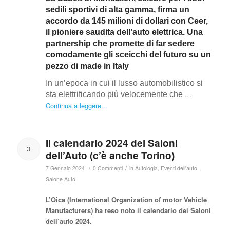
sedili sportivi di alta gamma, firma un
accordo da 145 milioni di dollari con Ceer,
il pioniere saudita dell’auto elettrica. Una
partnership che promette di far sedere
comodamente gli sceicchi del futuro su un
pezzo di made in Italy
In un’epoca in cui il lusso automobilistico si
…
sta elettrificando più velocemente che
Continua a leggere...
Il calendario 2024 dei Saloni
3
dell’Auto (c’è anche Torino)
/
/
7 Gennaio 2024
0 Commenti
in
Autologia
,
Eventi dell'auto
,
Salone Auto
L’Oica (International Organization of motor Vehicle
Manufacturers) ha reso noto il calendario dei Saloni
dell’auto 2024.