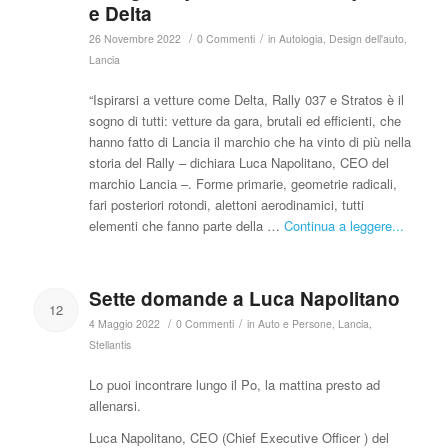
e Delta
/
/
26 Novembre 2022
0 Commenti
in
Autologia
,
Design dell'auto
,
Lancia
“Ispirarsi a vetture come Delta, Rally 037 e Stratos è il
sogno di tutti: vetture da gara, brutali ed efficienti, che
hanno fatto di Lancia il marchio che ha vinto di più nella
storia del Rally – dichiara Luca Napolitano, CEO del
marchio Lancia –. Forme primarie, geometrie radicali,
fari posteriori rotondi, alettoni aerodinamici, tutti
elementi che fanno parte della …
Continua a leggere...
Sette domande a Luca Napolitano
12
/
/
4 Maggio 2022
0 Commenti
in
Auto e Persone
,
Lancia
,
Stellantis
Lo puoi incontrare lungo il Po, la mattina presto ad
allenarsi.
Luca Napolitano, CEO (Chief Executive Officer ) del