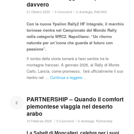
davvero
/
/
21 Ottobre 2025
0 Commenti
in
Autologia
,
RACING
Con la nuova Ypsilon Rally2 HF Integrale, il marchio
torinese rientra nel Campionato del Mondo Rally
nella categoria WRC2. Napolitano: “Un ritorno
naturale per un’icona che guarda al futuro con
passione”.
Il rombo della storia tornerà a farsi sentire tra le
montagne francesi. A gennaio 2026, al Rally di Monte
Carlo, Lancia, come promesso, farà ufficialmente il suo
rientro nel …
Continua a leggere...
PARTNERSHIP – Quando il comfort
2
piemontese viaggia nel deserto
arabo
/
/
10 Febbraio 2025
0 Commenti
in
Autologia
,
Partnership
La Sabelt di Moncalieri, celebre per i suoi