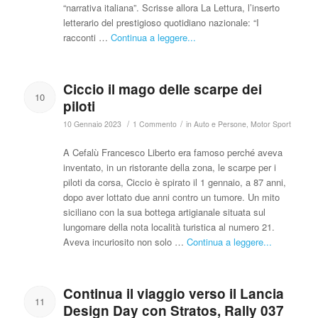
“narrativa italiana”. Scrisse allora La Lettura, l’inserto
letterario del prestigioso quotidiano nazionale: “I
racconti …
Continua a leggere...
Ciccio il mago delle scarpe dei
10
piloti
/
/
10 Gennaio 2023
1 Commento
in
Auto e Persone
,
Motor Sport
A Cefalù Francesco Liberto era famoso perché aveva
inventato, in un ristorante della zona, le scarpe per i
piloti da corsa, Ciccio è spirato il 1 gennaio, a 87 anni,
dopo aver lottato due anni contro un tumore. Un mito
siciliano con la sua bottega artigianale situata sul
lungomare della nota località turistica al numero 21.
Aveva incuriosito non solo …
Continua a leggere...
Continua il viaggio verso il Lancia
11
Design Day con Stratos, Rally 037