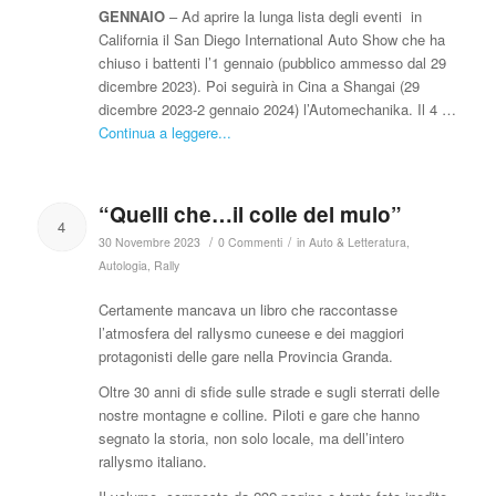
GENNAIO
– Ad aprire la lunga lista degli eventi in
California il San Diego International Auto Show che ha
chiuso i battenti l’1 gennaio (pubblico ammesso dal 29
dicembre 2023). Poi seguirà in Cina a Shangai (29
dicembre 2023-2 gennaio 2024) l’Automechanika. Il 4 …
Continua a leggere...
“Quelli che…il colle del mulo”
4
/
/
30 Novembre 2023
0 Commenti
in
Auto & Letteratura
,
Autologia
,
Rally
Certamente mancava un libro che raccontasse
l’atmosfera del rallysmo cuneese e dei maggiori
protagonisti delle gare nella Provincia Granda.
Oltre 30 anni di sfide sulle strade e sugli sterrati delle
nostre montagne e colline. Piloti e gare che hanno
segnato la storia, non solo locale, ma dell’intero
rallysmo italiano.