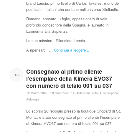
brand Lancia, primo livello di Carlos Tavares, è uno dei
pochissimi italiani che contano nell’universo Stellantis.
Romano, sposato, 3 figlie, appassionato di vela,
profondo conoscitore della Spagna, è laureato in
Economia alla Sapienza.
La sua mission : Rilanciare Lancia.
A ripensarci …
Continua a leggere...
Consegnato al primo cliente
13
l’esemplare della Kimera EVO37
con numero di telaio 001 su 037
/
/
12 Marzo 2022
0 Commenti
in
Anteprime auto
,
Auto d'epoca
,
Autologia
Lo scorso 26 febbraio presso la boutique Chopard di St.
Moritz, è stato consegnato al primo cliente l’esemplare
di Kimera EVO37 con numero di telaio 001 su 037.