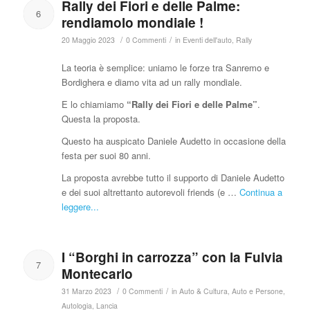
Rally dei Fiori e delle Palme:
6
rendiamolo mondiale !
/
/
20 Maggio 2023
0 Commenti
in
Eventi dell'auto
,
Rally
La teoria è semplice: uniamo le forze tra Sanremo e
Bordighera e diamo vita ad un rally mondiale.
E lo chiamiamo
“Rally dei Fiori e delle Palme”
.
Questa la proposta.
Questo ha auspicato Daniele Audetto in occasione della
festa per suoi 80 anni.
La proposta avrebbe tutto il supporto di Daniele Audetto
e dei suoi altrettanto autorevoli friends (e …
Continua a
leggere...
I “Borghi in carrozza” con la Fulvia
7
Montecarlo
/
/
31 Marzo 2023
0 Commenti
in
Auto & Cultura
,
Auto e Persone
,
Autologia
,
Lancia