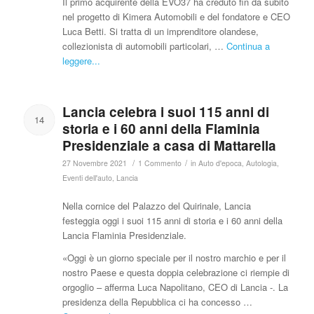
Il primo acquirente della EVO37 ha creduto fin da subito
nel progetto di Kimera Automobili e del fondatore e CEO
Luca Betti. Si tratta di un imprenditore olandese,
collezionista di automobili particolari, …
Continua a
leggere...
Lancia celebra i suoi 115 anni di
14
storia e i 60 anni della Flaminia
Presidenziale a casa di Mattarella
/
/
27 Novembre 2021
1 Commento
in
Auto d'epoca
,
Autologia
,
Eventi dell'auto
,
Lancia
Nella cornice del Palazzo del Quirinale, Lancia
festeggia oggi i suoi 115 anni di storia e i 60 anni della
Lancia Flaminia Presidenziale.
«Oggi è un giorno speciale per il nostro marchio e per il
nostro Paese e questa doppia celebrazione ci riempie di
orgoglio – afferma Luca Napolitano, CEO di Lancia -. La
presidenza della Repubblica ci ha concesso …