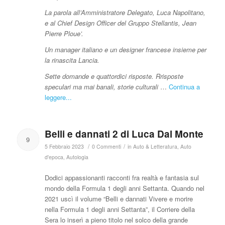
La parola all’Amministratore Delegato, Luca Napolitano,
e al Chief Design Officer del Gruppo Stellantis, Jean
Pierre Ploue’.
Un manager italiano e un designer francese insieme per
la rinascita Lancia.
Sette domande e quattordici risposte. Rrisposte
speculari ma mai banali, storie culturali
…
Continua a
leggere...
Belli e dannati 2 di Luca Dal Monte
9
/
/
5 Febbraio 2023
0 Commenti
in
Auto & Letteratura
,
Auto
d'epoca
,
Autologia
Dodici appassionanti racconti fra realtà e fantasia sul
mondo della Formula 1 degli anni Settanta. Quando nel
2021 uscì il volume “Belli e dannati Vivere e morire
nella Formula 1 degli anni Settanta”, il Corriere della
Sera lo inserì a pieno titolo nel solco della grande