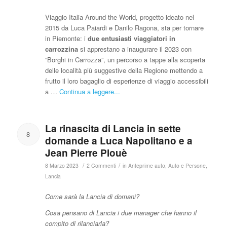
Viaggio Italia Around the World, progetto ideato nel
2015 da Luca Paiardi e Danilo Ragona, sta per tornare
in Piemonte: i
due entusiasti viaggiatori in
carrozzina
si apprestano a inaugurare il 2023 con
“Borghi in Carrozza”, un percorso a tappe alla scoperta
delle località più suggestive della Regione mettendo a
frutto il loro bagaglio di esperienze di viaggio accessibili
a …
Continua a leggere...
La rinascita di Lancia in sette
8
domande a Luca Napolitano e a
Jean Pierre Plouè
/
/
8 Marzo 2023
2 Commenti
in
Anteprime auto
,
Auto e Persone
,
Lancia
Come sarà la Lancia di domani?
Cosa pensano di Lancia i due manager che hanno il
compito di rilanciarla?