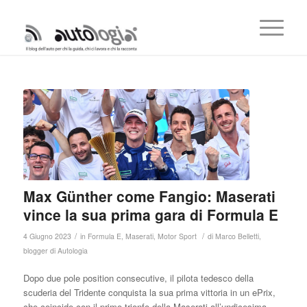
Max Günther come Fangio: Maserati
vince la sua prima gara di Formula E
/
/
4 Giugno 2023
in
Formula E
,
Maserati
,
Motor Sport
di
Marco Belletti,
blogger di Autologia
Dopo due pole position consecutive, il pilota tedesco della
scuderia del Tridente conquista la sua prima vittoria in un ePrix,
che coincide con il primo trionfo della Maserati all’undicesima