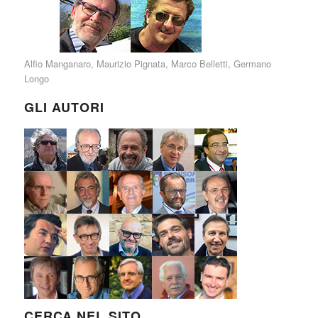
Alfio Manganaro
,
Maurizio Pignata
,
Marco Belletti
,
Germano
Longo
GLI AUTORI
CERCA NEL SITO