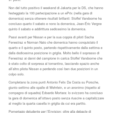
Non del tutto positivo il weekend di Jakarta per le DS, che hanno
festeggiato la 100 partecipazione a un ePrix (nella gara di
domenica) senza ottenere risultati brillanti: Stoffel Vandoorne ha
concluso quarto il sabato e nono la domenica, Jean-Éric Vergne
quinto il sabato e addirittura sedicesimo la domenica.
Passi avanti per Nissan e per la sua coppia di piloti Sacha
Fenestraz e Norman Nato che domenica hanno conquistato il
quarto e il quinto posto, partendo rispettivamente dalla settima e
dalla dodicesima posizione in griglia. Molto bello il soprasso di
Fenestraz ai danni del campione in carica Stoffel Vandoorne che
è stato colto di sorpresa al tornantino, lasciando spazio anche
all’altro pilota Nissan e perdendo così ben due posizioni in un
colpo solo.
Completano la zona punti Antonio Felix Da Costa su Porsche,
giunto settimo alle spalle di Wehrlein, e un anonimo (rispetto al
compagno di squadra) Edoardo Mortara: lo svizzero ha concluso
la gara di domenica all’ottavo posto senza riuscire a capitalizzare
al meglio la quarta casella in griglia da cui era partito.
Pomeriggio deludente per l’Envision: oltre alla debacle di