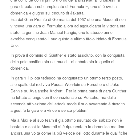
gara disputata nel campionato di Formula E, che si è svolta
domenica 4 giugno sul circuito di Jakarta.
Era dal Gran Premio di Germania del 1957 che una Maserati non
vinceva una gara di Formula: allora ad aggiudicarsi la vittoria era
stato l’argentino Juan Manuel Fangio, che lo stesso anno
avrebbe conquistato il suo quinto e ultimo titolo iridato di Formula
Uno.
In prova il dominio di Günther è stato assoluto, con la conquista
della pole position sia nel round 1 di sabato sia in quello di
domenica.
In gara 1 il pilota tedesco ha conquistato un ottimo terzo posto,
alle spalle del redivivo Pascal Wehrlein su Porsche e di Jake
Dennis su Avalanche Andretti. Per la prima parte di gara Günther
ha lottato a lungo con il connazionale su Porsche, ma dalla
seconda attivazione dell’attack mode il suo avversario è riuscito
a gestire la gara e a vincere senza problemi.
Ma a Max e al suo team il già ottimo risultato del sabato non è
bastato e così la Maserati si è ripresentata la domenica mattina
ancora una volta come la più veloce del lotto durante le qualifiche