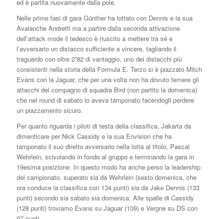
ed è partita nuovamente dalla pole.
Nelle prime fasi di gara Günther ha lottato con Dennis e la sua
Avalanche Andretti ma a partire dalla seconda attivazione
dell’attack mode il tedesco è riuscito a mettere tra sé e
l’avversario un distacco sufficiente a vincere, tagliando il
traguardo con oltre 2”82 di vantaggio, uno dei distacchi più
consistenti nella storia della Formula E. Terzo si è piazzato Mitch
Evans con la Jaguar, che per una volta non ha dovuto temere gli
attacchi del compagno di squadra Bird (non partito la domenica)
che nel round di sabato lo aveva tamponato facendogli perdere
un piazzamento sicuro.
Per quanto riguarda i piloti di testa della classifica, Jakarta da
dimenticare per Nick Cassidy e la sua Envision che ha
tamponato il suo diretto avversario nella lotta al titolo, Pascal
Wehrlein, scivolando in fondo al gruppo e terminando la gara in
19esima posizione. In questo modo ha anche perso la leadership
del campionato, superato sia da Wehrlein (sesto domenica, che
ora conduce la classifica con 134 punti) sia da Jake Dennis (133
punti) secondo sia sabato sia domenica. Alle spalle di Cassidy
(128 punti) troviamo Evans su Jaguar (109) e Vergne su DS con
97 punti.