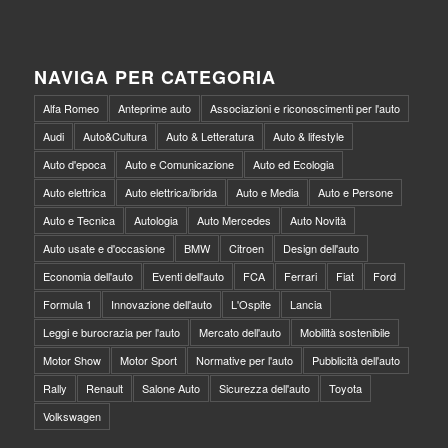
NAVIGA PER CATEGORIA
Alfa Romeo
Anteprime auto
Associazioni e riconoscimenti per l'auto
Audi
Auto&Cultura
Auto & Letteratura
Auto & lifestyle
Auto d'epoca
Auto e Comunicazione
Auto ed Ecologia
Auto elettrica
Auto elettrica/ibrida
Auto e Media
Auto e Persone
Auto e Tecnica
Autologia
Auto Mercedes
Auto Novità
Auto usate e d'occasione
BMW
Citroen
Design dell'auto
Economia dell'auto
Eventi dell'auto
FCA
Ferrari
Fiat
Ford
Formula 1
Innovazione dell'auto
L'Ospite
Lancia
Leggi e burocrazia per l'auto
Mercato dell'auto
Mobilità sostenibile
Motor Show
Motor Sport
Normative per l'auto
Pubblicità dell'auto
Rally
Renault
Salone Auto
Sicurezza dell'auto
Toyota
Volkswagen