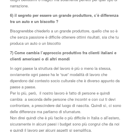
narrazione.
6) il segreto per essere un grande produttore, c’è differenza
tra un auto e un biscotto ?
Bisognerebbe chiederlo a un grande produttore, quello che so è
che senza passione è difficile ottenere ottimi risultati, sia che tu
produca un auto o un biscotto
7) Come cambia l’approccio produttivo fra clienti italiani e
clienti americani o di altri mondi
In ogni paese la struttura del lavoro è più o meno la stessa,
ovviamente ogni paese ha le “sue” modalità di lavoro che
dipendono dal contesto socio culturale che è diverso appunto da
paese a paese.
Per lo più, però, il nostro lavoro è fatto di persone e quindi
cambia a seconda delle persone che incontri e con cui ti devi
confrontare, a prescindere dal luogo di nascita. Quindi sì, ci sono
delle differenze ma parliamo di sfumature.
Non direi quindi che è più facile o più difficile in Italia o all’estero,
sicuramente in alcuni paesi i budget sono più congrui che da noi
e quindi il lavoro per alcuni aspetti si semplifica.