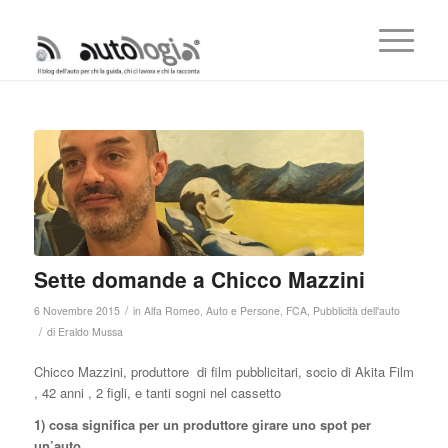
Sette domande a Chicco Mazzini
/
6 Novembre 2015
in
Alfa Romeo
,
Auto e Persone
,
FCA
,
Pubblicità dell'auto
/
di
Eraldo Mussa
Chicco Mazzini, produttore di film pubblicitari, socio di Akita Film
, 42 anni , 2 figli, e tanti sogni nel cassetto
1) cosa significa per un produttore girare uno spot per
un’auto