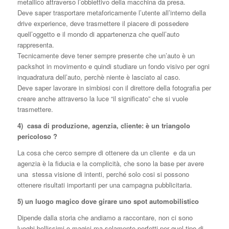
metallico attraverso l’obbiettivo della macchina da presa.
Deve saper trasportare metaforicamente l’utente all’interno della
drive experience, deve trasmettere il piacere di possedere
quell’oggetto e il mondo di appartenenza che quell’auto
rappresenta.
Tecnicamente deve tener sempre presente che un’auto è un
packshot in movimento e quindi studiare un fondo visivo per ogni
inquadratura dell’auto, perchè niente è lasciato al caso.
Deve saper lavorare in simbiosi con il direttore della fotografia per
creare anche attraverso la luce “il significato” che si vuole
trasmettere.
4) casa di produzione, agenzia, cliente: è un triangolo
pericoloso ?
La cosa che cerco sempre di ottenere da un cliente e da un
agenzia è la fiducia e la complicità, che sono la base per avere
una stessa visione di intenti, perché solo cosi si possono
ottenere risultati importanti per una campagna pubblicitaria.
5) un luogo magico dove girare uno spot automobilistico
Dipende dalla storia che andiamo a raccontare, non ci sono
luoghi bellissimi o magici ma solamente perfetti per quel tipo di