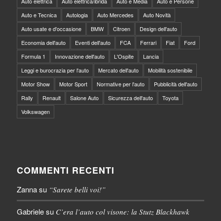
Auto elettrica
Auto elettrica/ibrida
Auto e Media
Auto e Persone
Auto e Tecnica
Autologia
Auto Mercedes
Auto Novità
Auto usate e d'occasione
BMW
Citroen
Design dell'auto
Economia dell'auto
Eventi dell'auto
FCA
Ferrari
Fiat
Ford
Formula 1
Innovazione dell'auto
L'Ospite
Lancia
Leggi e burocrazia per l'auto
Mercato dell'auto
Mobilità sostenibile
Motor Show
Motor Sport
Normative per l'auto
Pubblicità dell'auto
Rally
Renault
Salone Auto
Sicurezza dell'auto
Toyota
Volkswagen
COMMENTI RECENTI
Zanna
su
“Sarete belli voi!”
Gabriele
su
C’era l’auto col visone: la Stutz Blackhawk