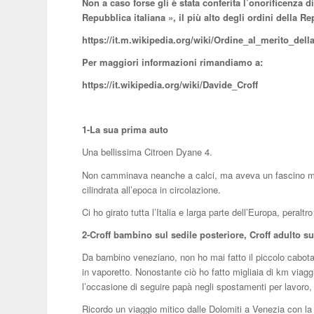
Non a caso forse gli è stata conferita l’onorificenza d
Repubblica italiana », il più alto degli ordini della Re
https://it.m.wikipedia.org/wiki/Ordine_al_merito_dell
Per maggiori informazioni rimandiamo a:
https://it.wikipedia.org/wiki/Davide_Croff
1-La sua prima auto
Una bellissima Citroen Dyane 4.
Non camminava neanche a calci, ma aveva un fascino mera
cilindrata all’epoca in circolazione.
Ci ho girato tutta l’Italia e larga parte dell’Europa, peral
2-Croff bambino sul sedile posteriore, Croff adulto s
Da bambino veneziano, non ho mai fatto il piccolo cabotag
in vaporetto. Nonostante ciò ho fatto migliaia di km viag
l’occasione di seguire papà negli spostamenti per lavoro,
Ricordo un viaggio mitico dalle Dolomiti a Venezia con la