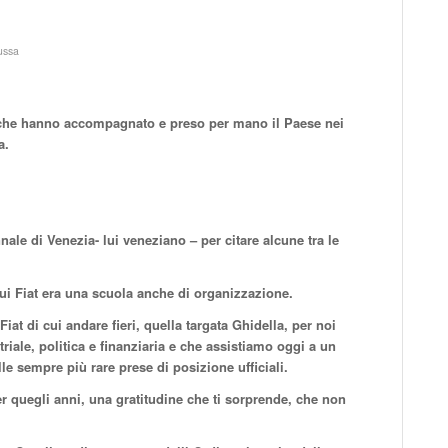
ussa
er che hanno accompagnato e preso per mano il Paese nei
a.
nale di Venezia- lui veneziano – per citare alcune tra le
cui Fiat era una scuola anche di organizzazione.
at di cui andare fieri, quella targata Ghidella, per noi
iale, politica e finanziaria e che assistiamo oggi a un
elle sempre più rare prese di posizione ufficiali.
er quegli anni, una gratitudine che ti sorprende, che non