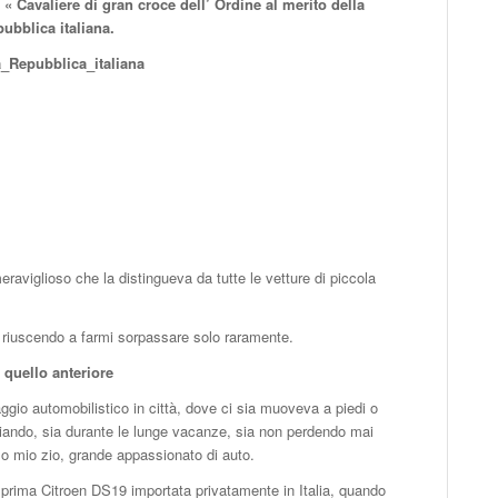
i « Cavaliere di gran croce dell’ Ordine al merito della
pubblica italiana.
a_Repubblica_italiana
viglioso che la distingueva da tutte le vetture di piccola
tro riuscendo a farmi sorpassare solo raramente.
u quello anteriore
gio automobilistico in città, dove ci sia muoveva a piedi o
giando, sia durante le lunge vacanze, sia non perdendo mai
 o mio zio, grande appassionato di auto.
 prima Citroen DS19 importata privatamente in Italia, quando