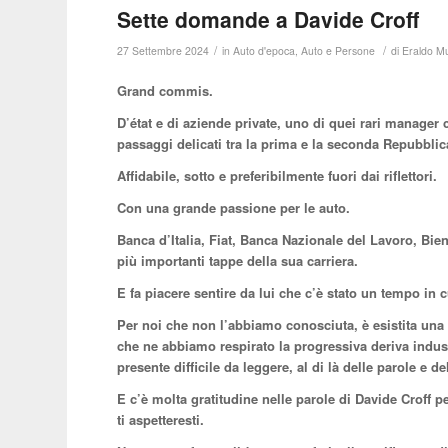
Sette domande a Davide Croff
/
/
27 Settembre 2024
in
Auto d'epoca
,
Auto e Persone
di
Eraldo M
Grand commis.
D’état e di aziende private, uno di quei rari manag
passaggi delicati tra la prima e la seconda Repubblic
Affidabile, sotto e preferibilmente fuori dai riflettori.
Con una grande passione per le auto.
Banca d’Italia, Fiat, Banca Nazionale del Lavoro, Bien
più importanti tappe della sua carriera.
E fa piacere sentire da lui che c’è stato un tempo in 
Per noi che non l’abbiamo conosciuta, è esistita una Fi
che ne abbiamo respirato la progressiva deriva industr
presente difficile da leggere, al di là delle parole e d
E c’è molta gratitudine nelle parole di Davide Croff p
ti aspetteresti.