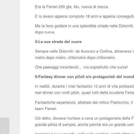
Era la Ferrari 250 gte, blu, nuova di zecca.
E io avevo appena compiuto 18 anni e appena conseguito i
Me la fece guidare in una splendida strada nelle Dolomit
dopo curva.
5-La sua strada del cuore
Sempre nelle Dolomiti: da Auronzo a Cortina, attraverso il
metro dopo metro, chilometro dopo chilometro.
Che paesaggi incantevoli… ma soprattutto che curve!
6-Fantasy dinner con piloti e/o protagonisti del mondo 
In realtà’, durante i miei fantastici 10 anni di vita profes
real dinner con molti piloti, quasi tutti della scuderia Fer
Fantastiche esperienze, allietate dal mitico Pasticcino, 
team Ferrari.
Ciò detto, dovessi invitare a cena un protagonista della 
grande pilota di sempre, anche perché era un grande uo
Grande successo per il
Salone Nautico
Incrociai il suo sguardo, nella pole position, pochi attimi 