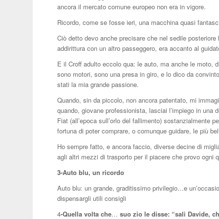
ancora il mercato comune europeo non era in vigore.
Ricordo, come se fosse ieri, una macchina quasi fantasci
Ciò detto devo anche precisare che nel sedile posteriore 
addirittura con un altro passeggero, era accanto al guida
E il Croff adulto eccolo qua: le auto, ma anche le moto, dir
sono motori, sono una presa in giro, e lo dico da convint
stati la mia grande passione.
Quando, sin da piccolo, non ancora patentato, mi immagi
quando, giovane professionista, lasciai l’impiego in una del
Fiat (all’epoca sull’orlo del fallimento) sostanzialmente p
fortuna di poter comprare, o comunque guidare, le più bel
Ho sempre fatto, e ancora faccio, diverse decine di miglia
agli altri mezzi di trasporto per il piacere che provo ogn
3-Auto blu, un ricordo
Auto blu: un grande, graditissimo privilegio…e un’occasio
dispensargli utili consigli
4
-Quella volta che
…
suo zio le disse: “sali Davide, ch