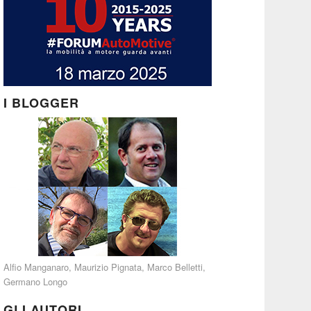
I BLOGGER
Alfio Manganaro
,
Maurizio Pignata
,
Marco Belletti
,
Germano Longo
GLI AUTORI