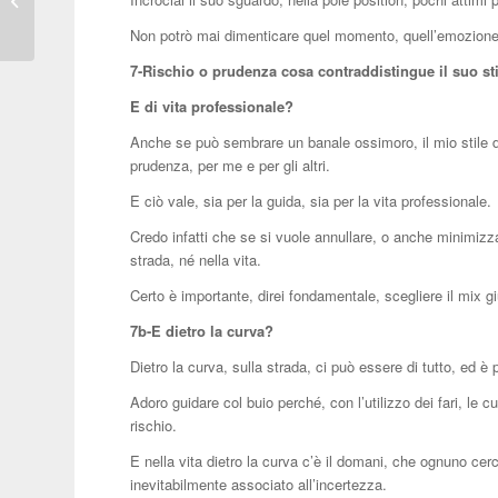
Internazionale di
Non potrò mai dimenticare quel momento, quell’emozione 
Genova
7-Rischio o prudenza cosa contraddistingue il suo st
E di vita professionale?
Anche se può sembrare un banale ossimoro, il mio stile d
prudenza, per me e per gli altri.
E ciò vale, sia per la guida, sia per la vita professionale.
Credo infatti che se si vuole annullare, o anche minimizza
strada, né nella vita.
Certo è importante, direi fondamentale, scegliere il mix giu
7b-E dietro la curva?
Dietro la curva, sulla strada, ci può essere di tutto, ed è
Adoro guidare col buio perché, con l’utilizzo dei fari, le c
rischio.
E nella vita dietro la curva c’è il domani, che ognuno cer
inevitabilmente associato all’incertezza.