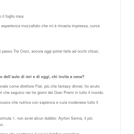
l foglio rosa.
i, esperienza mozzafiato che mi è rimasta impressa, curva
 passo Tre Croci, ancora oggi potrei farla ad occhi chiusi,
dell’auto di ieri e di oggi, chi invita a cena?
sionale come direttore Fiat, più che fantasy dinner, ho avuto
rari che seguivo nei tre giorni dei Gran Premi in tutto il mondo.
il cuoco che nutriva con sapienza e cura modenese tutto il
Formula 1, non avrei alcun dubbio: Ayrton Senna, il più
mo.
prima che scattasse il per lui fatidico semaforo.