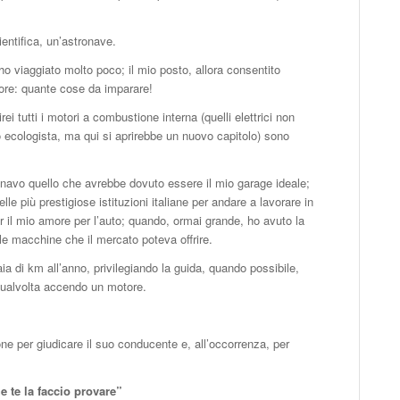
entifica, un’astronave.
ho viaggiato molto poco; il mio posto, allora consentito
tore: quante cose da imparare!
ei tutti i motori a combustione interna (quelli elettrici non
o ecologista, ma qui si aprirebbe un nuovo capitolo) sono
navo quello che avrebbe dovuto essere il mio garage ideale;
le più prestigiose istituzioni italiane per andare a lavorare in
er il mio amore per l’auto; quando, ormai grande, ho avuto la
le macchine che il mercato poteva offrire.
ia di km all’anno, privilegiando la guida, quando possibile,
i qualvolta accendo un motore.
ne per giudicare il suo conducente e, all’occorrenza, per
e te la faccio provare”