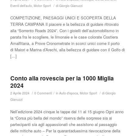
/
Eventi dell'auto
,
Motor Sport
di
Giorgio Gianuzzi
COMPETIZIONE, PAESAGGI UNICI E SCOPERTA DELLA
TERRA CAMPANA Il piacere e la bellezza di guidare ritrovato
alla “Sorrento Roads 2024”. Con i gioielli dell’automobilismo in
parata fra le scogliere, le limonaie e le case colorate Costiera
Amalfitana, a Prove Cronometrate in scorci unici come il porto
di Maiori e Marina d’Arechi, alla bellezza di guidare con il Golfo di
[…]
Conto alla rovescia per la 1000 Miglia
2024
/
/
/
2 Aprile 2024
0 Commenti
in
Auto d'epoca
,
Motor Sport
di
Giorgio
Gianuzzi
Nell’edizione 2024 cinque le tappe dal 11 al 15 giugno Ogni anno
la “Corsa più bella del mondo” riserva delle sorprese sia ai
partecipanti sia agli appassionati che assistono al passaggio
delle mitiche auto – Per la quarantaduesima rievocazione della