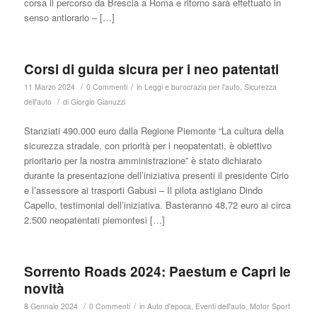
corsa il percorso da Brescia a Roma e ritorno sarà effettuato in
senso antiorario – […]
Corsi di guida sicura per i neo patentati
/
/
11 Marzo 2024
0 Commenti
in
Leggi e burocrazia per l'auto
,
Sicurezza
/
dell'auto
di
Giorgio Gianuzzi
Stanziati 490.000 euro dalla Regione Piemonte “La cultura della
sicurezza stradale, con priorità per i neopatentati, è obiettivo
prioritario per la nostra amministrazione” è stato dichiarato
durante la presentazione dell’iniziativa presenti il presidente Cirio
e l’assessore ai trasporti Gabusi – Il pilota astigiano Dindo
Capello, testimonial dell’iniziativa. Basteranno 48,72 euro ai circa
2.500 neopatentati piemontesi […]
Sorrento Roads 2024: Paestum e Capri le
novità
/
/
8 Gennaio 2024
0 Commenti
in
Auto d'epoca
,
Eventi dell'auto
,
Motor Sport