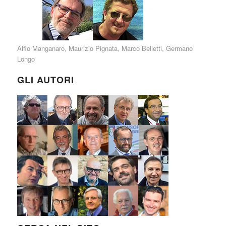
Alfio Manganaro
,
Maurizio Pignata
,
Marco Belletti
,
Germano
Longo
GLI AUTORI