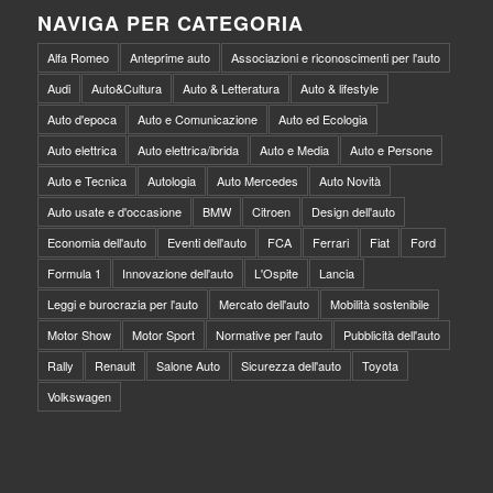
NAVIGA PER CATEGORIA
Alfa Romeo
Anteprime auto
Associazioni e riconoscimenti per l'auto
Audi
Auto&Cultura
Auto & Letteratura
Auto & lifestyle
Auto d'epoca
Auto e Comunicazione
Auto ed Ecologia
Auto elettrica
Auto elettrica/ibrida
Auto e Media
Auto e Persone
Auto e Tecnica
Autologia
Auto Mercedes
Auto Novità
Auto usate e d'occasione
BMW
Citroen
Design dell'auto
Economia dell'auto
Eventi dell'auto
FCA
Ferrari
Fiat
Ford
Formula 1
Innovazione dell'auto
L'Ospite
Lancia
Leggi e burocrazia per l'auto
Mercato dell'auto
Mobilità sostenibile
Motor Show
Motor Sport
Normative per l'auto
Pubblicità dell'auto
Rally
Renault
Salone Auto
Sicurezza dell'auto
Toyota
Volkswagen