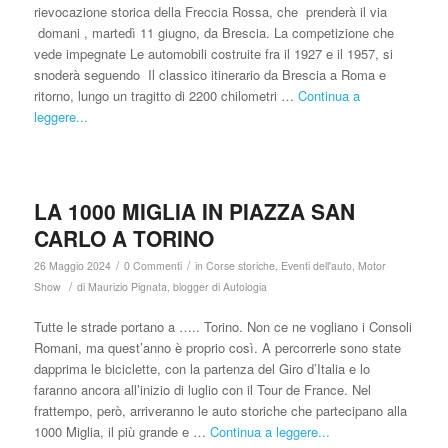
rievocazione storica della Freccia Rossa, che prenderà il via
domani , martedì 11 giugno, da Brescia. La competizione che
vede impegnate Le automobili costruite fra il 1927 e il 1957, si
snoderà seguendo Il classico itinerario da Brescia a Roma e
ritorno, lungo un tragitto di 2200 chilometri …
Continua a
leggere...
LA 1000 MIGLIA IN PIAZZA SAN
CARLO A TORINO
/
/
26 Maggio 2024
0 Commenti
in
Corse storiche
,
Eventi dell'auto
,
Motor
/
Show
di
Maurizio Pignata, blogger di Autologia
Tutte le strade portano a ….. Torino. Non ce ne vogliano i Consoli
Romani, ma quest’anno è proprio così. A percorrerle sono state
dapprima le biciclette, con la partenza del Giro d’Italia e lo
faranno ancora all’inizio di luglio con il Tour de France. Nel
frattempo, però, arriveranno le auto storiche che partecipano alla
1000 Miglia, il più grande e …
Continua a leggere...