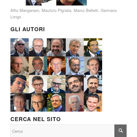
Alfio Manganaro
,
Maurizio Pignata
,
Marco Belletti
,
Germano
Longo
GLI AUTORI
CERCA NEL SITO