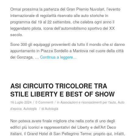
Ormai prossima la partenza del Gran Premio Nuvolari, l’evento
internazionale di regolarità riservato alle auto storiche in
programma dal 19 al 22 settembre, che celebra ogni anno il
leggendario pilota, icona dell’automobilismo sportivo del XX
secolo.
Sono 300 gli equipaggi provenienti da tutto il mondo che si danno
appuntamento in Piazza Sordello a Mantova nel cuore della città
dei Gonzaga, …
Continua a leggere...
ASI CIRCUITO TRICOLORE TRA
STILE LIBERTY E BEST OF SHOW
/
/
16 Luglio 2024
0 Commenti
in
Associazioni e riconoscimenti per l'auto
,
Auto
/
d'epoca
,
Autologia
di
Autologia
Non poteva avere finale migliore che nella corte di uno degli
edifici più iconici e rappresentativi del Liberty e dell’Art Deco
italiani, il Grand Hotel di San Pellegrino Terme: proprio qui, infatti,