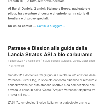
era tutti di lì, e tutto sembrava normale.
Al Bar di Daniele, 2 amici: Stefano e Beppe, navigatore e
pilota, tra avventure di costa e di entroterra, tra storie di
frontiera e di prove speciali.
Un unico comun
…
Continua a leggere...
Patrese e Biasion alla guida della
Lancia Stratos ASI a bio-carburante
/
/
1 Luglio 2024
0 Commenti
in
Auto d'epoca
,
Autologia
,
Lancia
,
Motor Sport
/
di
Autologia
Sabato 22 e domenica 23 giugno si è svolta la 28ª edizione della
Vernasca Silver Flag, lo speciale concorso dinamico di restauro e
conservazione per auto storiche sportive e da competizione che
rievoca la corsa in salita “Castell’Arquato-Vernasca” disputata tra
il 1953 e il 1972.
L’ASI (Automotoclub Storico Italiano) ha partecipato anche a