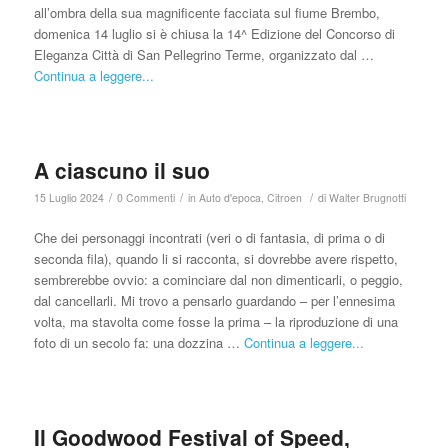
all’ombra della sua magnificente facciata sul fiume Brembo,
domenica 14 luglio si è chiusa la 14^ Edizione del Concorso di
Eleganza Città di San Pellegrino Terme, organizzato dal …
Continua a leggere...
A ciascuno il suo
/
/
/
15 Luglio 2024
0 Commenti
in
Auto d'epoca
,
Citroen
di
Walter Brugnotti
Che dei personaggi incontrati (veri o di fantasia, di prima o di
seconda fila), quando li si racconta, si dovrebbe avere rispetto,
sembrerebbe ovvio: a cominciare dal non dimenticarli, o peggio,
dal cancellarli. Mi trovo a pensarlo guardando – per l’ennesima
volta, ma stavolta come fosse la prima – la riproduzione di una
foto di un secolo fa: una dozzina …
Continua a leggere...
Il Goodwood Festival of Speed,