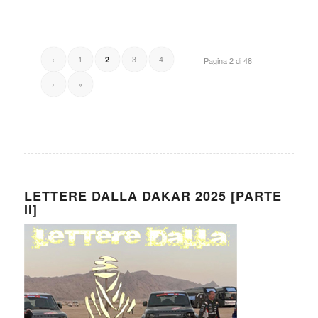
‹
1
3
4
2
Pagina 2 di 48
›
»
LETTERE DALLA DAKAR 2025 [PARTE
II]