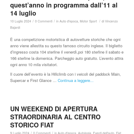
quest’anno in programma dall’11 al
14 luglio
/
/
/
10 Luglio 2024
0 Commenti
in
Auto d'epoca
,
Motor Sport
di
Vincenzo
Bajardi
È una competizione motoristica di autovetture storiche che ogni
anno viene allestita su questo famoso circuito inglese. Il biglietto
d’ingresso costa 104 sterline il venerdì,poi 180 sterline il sabato e
166 sterline la domenica. Parcheggio auto gratuito. L’evento attira
ogni anno 10 mila visitatori.
Il cuore dell’evento è la Hillclimb con i veicoli del paddock Main,
Supercar e First Glance …
Continua a leggere...
UN WEEKEND DI APERTURA
STRAORDINARIA AL CENTRO
STORICO FIAT
/
/
9 Luglio 2024
0 Commenti
in
Auto d'epoca
,
Autologia
,
Eventi dell'auto
,
Fiat
,