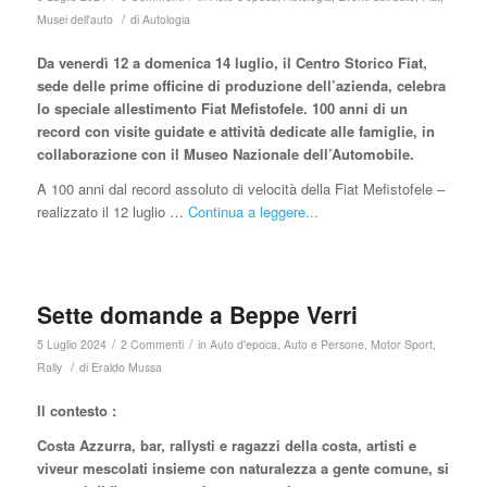
/
Musei dell'auto
di
Autologia
Da venerdì 12 a domenica 14 luglio, il Centro Storico Fiat,
sede delle prime officine di produzione dell’azienda, celebra
lo speciale allestimento Fiat Mefistofele. 100 anni di un
record con visite guidate e attività dedicate alle famiglie, in
collaborazione con il Museo Nazionale dell’Automobile.
A 100 anni dal record assoluto di velocità della Fiat Mefistofele –
realizzato il 12 luglio …
Continua a leggere...
Sette domande a Beppe Verri
/
/
5 Luglio 2024
2 Commenti
in
Auto d'epoca
,
Auto e Persone
,
Motor Sport
,
/
Rally
di
Eraldo Mussa
Il contesto :
Costa Azzurra, bar, rallysti e ragazzi della costa, artisti e
viveur mescolati insieme con naturalezza a gente comune, si