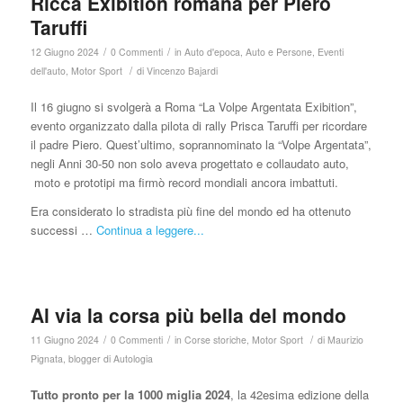
Ricca Exibition romana per Piero
Taruffi
/
/
12 Giugno 2024
0 Commenti
in
Auto d'epoca
,
Auto e Persone
,
Eventi
/
dell'auto
,
Motor Sport
di
Vincenzo Bajardi
Il 16 giugno si svolgerà a Roma “La Volpe Argentata Exibition”,
evento organizzato dalla pilota di rally Prisca Taruffi per ricordare
il padre Piero. Quest’ultimo, soprannominato la “Volpe Argentata”,
negli Anni 30-50 non solo aveva progettato e collaudato auto,
moto e prototipi ma firmò record mondiali ancora imbattuti.
Era considerato lo stradista più fine del mondo ed ha ottenuto
successi …
Continua a leggere...
Al via la corsa più bella del mondo
/
/
/
11 Giugno 2024
0 Commenti
in
Corse storiche
,
Motor Sport
di
Maurizio
Pignata, blogger di Autologia
Tutto pronto per la 1000 miglia 2024
, la 42esima edizione della