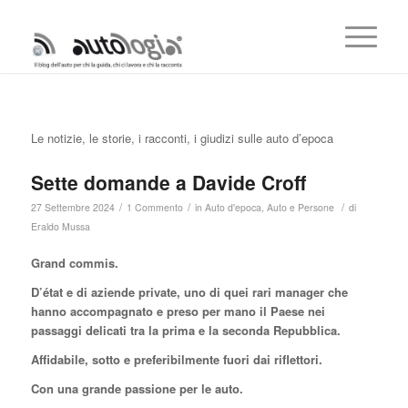
Le notizie, le storie, i racconti, i giudizi sulle auto d’epoca
Sette domande a Davide Croff
/
/
/
27 Settembre 2024
1 Commento
in
Auto d'epoca
,
Auto e Persone
di
Eraldo Mussa
Grand commis.
D’état e di aziende private, uno di quei rari manager che
hanno accompagnato e preso per mano il Paese nei
passaggi delicati tra la prima e la seconda Repubblica.
Affidabile, sotto e preferibilmente fuori dai riflettori.
Con una grande passione per le auto.