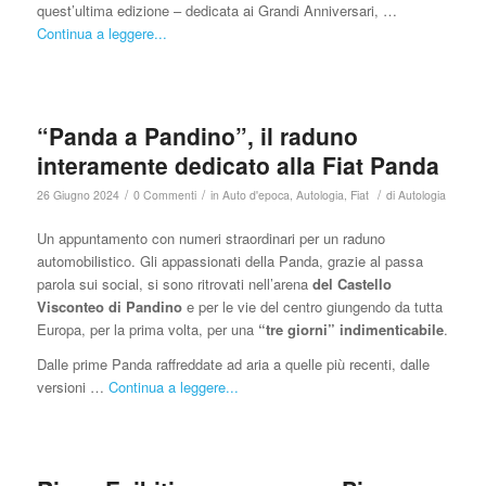
quest’ultima edizione – dedicata ai Grandi Anniversari, …
Continua a leggere...
“Panda a Pandino”, il raduno
interamente dedicato alla Fiat Panda
/
/
/
26 Giugno 2024
0 Commenti
in
Auto d'epoca
,
Autologia
,
Fiat
di
Autologia
Un appuntamento con numeri straordinari per un raduno
automobilistico. Gli appassionati della Panda, grazie al passa
parola sui social, si sono ritrovati nell’arena
del Castello
Visconteo di Pandino
e per le vie del centro giungendo da tutta
Europa, per la prima volta, per una
“tre giorni” indimenticabile
.
Dalle prime Panda raffreddate ad aria a quelle più recenti, dalle
versioni …
Continua a leggere...