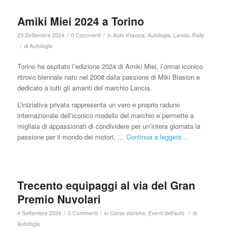
Amiki Miei 2024 a Torino
/
/
23 Settembre 2024
0 Commenti
in
Auto d'epoca
,
Autologia
,
Lancia
,
Rally
/
di
Autologia
Torino ha ospitato l’edizione 2024 di Amiki Miei, l’ormai iconico
ritrovo biennale nato nel 2008 dalla passione di Miki Biasion e
dedicato a tutti gli amanti del marchio Lancia.
L’iniziativa privata rappresenta un vero e proprio raduno
internazionale dell’iconico modello del marchio e permette a
migliaia di appassionati di condividere per un’intera giornata la
passione per il mondo dei motori, …
Continua a leggere...
Trecento equipaggi al via del Gran
Premio Nuvolari
/
/
/
4 Settembre 2024
0 Commenti
in
Corse storiche
,
Eventi dell'auto
di
Autologia