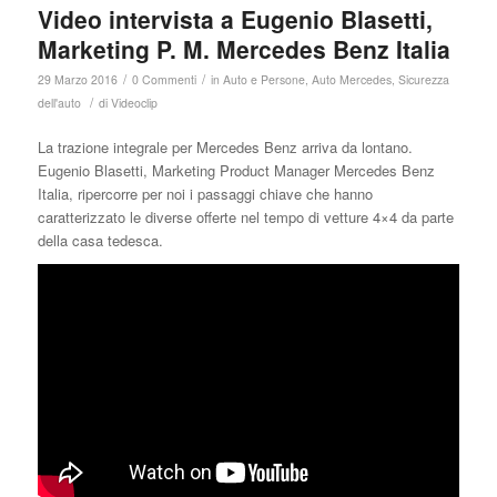
Video intervista a Eugenio Blasetti,
Marketing P. M. Mercedes Benz Italia
/
/
29 Marzo 2016
0 Commenti
in
Auto e Persone
,
Auto Mercedes
,
Sicurezza
/
dell'auto
di
Videoclip
La trazione integrale per Mercedes Benz arriva da lontano.
Eugenio Blasetti, Marketing Product Manager Mercedes Benz
Italia, ripercorre per noi i passaggi chiave che hanno
caratterizzato le diverse offerte nel tempo di vetture 4×4 da parte
della casa tedesca.