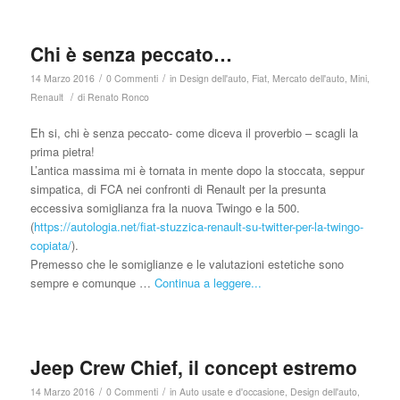
Chi è senza peccato…
/
/
14 Marzo 2016
0 Commenti
in
Design dell'auto
,
Fiat
,
Mercato dell'auto
,
Mini
,
/
Renault
di
Renato Ronco
Eh si, chi è senza peccato- come diceva il proverbio – scagli la
prima pietra!
L’antica massima mi è tornata in mente dopo la stoccata, seppur
simpatica, di FCA nei confronti di Renault per la presunta
eccessiva somiglianza fra la nuova Twingo e la 500.
(
https://autologia.net/fiat-stuzzica-renault-su-twitter-per-la-twingo-
copiata/
).
Premesso che le somiglianze e le valutazioni estetiche sono
sempre e comunque …
Continua a leggere...
Jeep Crew Chief, il concept estremo
/
/
14 Marzo 2016
0 Commenti
in
Auto usate e d'occasione
,
Design dell'auto
,