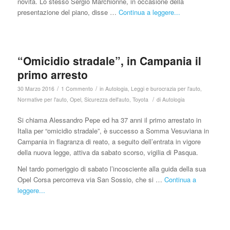
novità. Lo stesso Sergio Marchionne, in occasione della
presentazione del piano, disse …
Continua a leggere...
“Omicidio stradale”, in Campania il
primo arresto
/
/
30 Marzo 2016
1 Commento
in
Autologia
,
Leggi e burocrazia per l'auto
,
/
Normative per l'auto
,
Opel
,
Sicurezza dell'auto
,
Toyota
di
Autologia
Si chiama Alessandro Pepe ed ha 37 anni il primo arrestato in
Italia per “omicidio stradale”, è successo a Somma Vesuviana in
Campania in flagranza di reato, a seguito dell’entrata in vigore
della nuova legge, attiva da sabato scorso, vigilia di Pasqua.
Nel tardo pomeriggio di sabato l’incosciente alla guida della sua
Opel Corsa percorreva via San Sossio, che si …
Continua a
leggere...