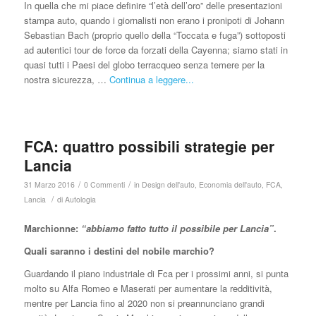
In quella che mi piace definire “l’età dell’oro” delle presentazioni
stampa auto, quando i giornalisti non erano i pronipoti di Johann
Sebastian Bach (proprio quello della “Toccata e fuga”) sottoposti
ad autentici tour de force da forzati della Cayenna; siamo stati in
quasi tutti i Paesi del globo terracqueo senza temere per la
nostra sicurezza, …
Continua a leggere...
FCA: quattro possibili strategie per
Lancia
/
/
31 Marzo 2016
0 Commenti
in
Design dell'auto
,
Economia dell'auto
,
FCA
,
/
Lancia
di
Autologia
Marchionne:
“abbiamo fatto tutto il possibile per Lancia”
.
Quali saranno i destini del nobile marchio?
Guardando il piano industriale di Fca per i prossimi anni, si punta
molto su Alfa Romeo e Maserati per aumentare la redditività,
mentre per Lancia fino al 2020 non si preannunciano grandi