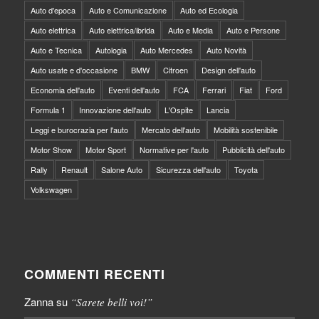
Auto d'epoca
Auto e Comunicazione
Auto ed Ecologia
Auto elettrica
Auto elettrica/ibrida
Auto e Media
Auto e Persone
Auto e Tecnica
Autologia
Auto Mercedes
Auto Novità
Auto usate e d'occasione
BMW
Citroen
Design dell'auto
Economia dell'auto
Eventi dell'auto
FCA
Ferrari
Fiat
Ford
Formula 1
Innovazione dell'auto
L'Ospite
Lancia
Leggi e burocrazia per l'auto
Mercato dell'auto
Mobilità sostenibile
Motor Show
Motor Sport
Normative per l'auto
Pubblicità dell'auto
Rally
Renault
Salone Auto
Sicurezza dell'auto
Toyota
Volkswagen
COMMENTI RECENTI
Zanna
su
“Sarete belli voi!”