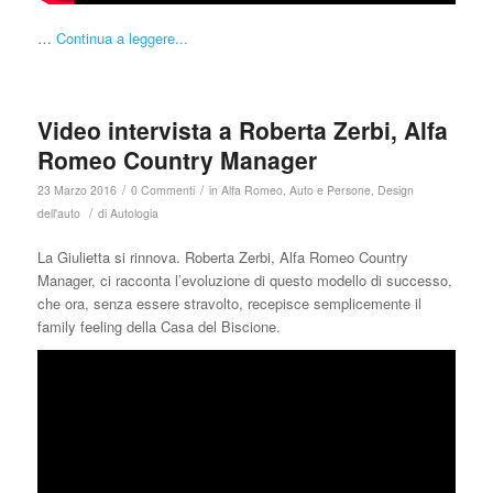
…
Continua a leggere...
Video intervista a Roberta Zerbi, Alfa
Romeo Country Manager
/
/
23 Marzo 2016
0 Commenti
in
Alfa Romeo
,
Auto e Persone
,
Design
/
dell'auto
di
Autologia
La Giulietta si rinnova. Roberta Zerbi, Alfa Romeo Country
Manager, ci racconta l’evoluzione di questo modello di successo,
che ora, senza essere stravolto, recepisce semplicemente il
family feeling della Casa del Biscione.