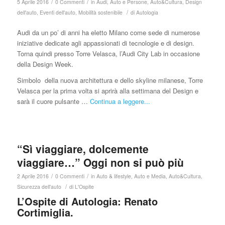
/
/
5 Aprile 2016
0 Commenti
in
Audi
,
Auto e Persone
,
Auto&Cultura
,
Design
/
dell'auto
,
Eventi dell'auto
,
Mobilità sostenibile
di
Autologia
Audi da un po’ di anni ha eletto Milano come sede di numerose
iniziative dedicate agli appassionati di tecnologie e di design.
Torna quindi presso Torre Velasca, l’Audi City Lab in occasione
della Design Week.
Simbolo della nuova architettura e dello skyline milanese, Torre
Velasca per la prima volta si aprirà alla settimana del Design e
sarà il cuore pulsante …
Continua a leggere...
“Sì viaggiare, dolcemente
viaggiare…” Oggi non si può più
/
/
2 Aprile 2016
0 Commenti
in
Auto & lifestyle
,
Auto e Media
,
Auto&Cultura
,
/
Sicurezza dell'auto
di
L'Ospite
L’Ospite di Autologia: Renato
Cortimiglia.