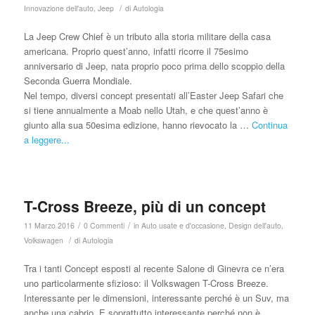
/
Innovazione dell'auto
,
Jeep
di
Autologia
La Jeep Crew Chief è un tributo alla storia militare della casa
americana. Proprio quest’anno, infatti ricorre il 75esimo
anniversario di Jeep, nata proprio poco prima dello scoppio della
Seconda Guerra Mondiale.
Nel tempo, diversi concept presentati all’Easter Jeep Safari che
si tiene annualmente a Moab nello Utah, e che quest’anno è
giunto alla sua 50esima edizione, hanno rievocato la …
Continua
a leggere...
T-Cross Breeze, più di un concept
/
/
11 Marzo 2016
0 Commenti
in
Auto usate e d'occasione
,
Design dell'auto
,
/
Volkswagen
di
Autologia
Tra i tanti Concept esposti al recente Salone di Ginevra ce n’era
uno particolarmente sfizioso: il Volkswagen T-Cross Breeze.
Interessante per le dimensioni, interessante perché è un Suv, ma
anche una cabrio. E soprattutto interessante perché non è