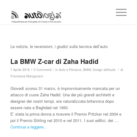
Le notizie, le recensioni, i giudizi sulla tecnica dell’auto
La BMW Z-car di Zaha Hadid
/
/
/
7 Aprile 2016
0 Commenti
in
Auto e Persone
,
BMW
,
Design dell'auto
di
Francesca Manganaro
Giovedì scorso 31 marzo, è improvvisamente mancata per un
attacco di cuore Zaha Hadid. Una dei più grandi architetti e
designer dei nostri tempi, era naturalizzata britannica dopo
essere nata a Baghdad nel 1950.
E’ stata la prima donna a ricevere il Premio Pritzker nel 2004 e
poi il Premio Stirling nel 2010 e nel 2011. I suoi edifici, dei …
Continua a leggere...