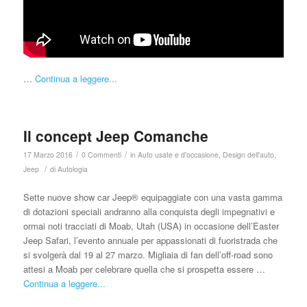
…
Continua a leggere...
Il concept Jeep Comanche
/
/
17 Marzo 2016
0 Commenti
in
Auto usate e d'occasione
,
Design dell'auto
,
/
Jeep
di
Autologia
Sette nuove show car Jeep® equipaggiate con una vasta gamma
di dotazioni speciali andranno alla conquista degli impegnativi e
ormai noti tracciati di Moab, Utah (USA) in occasione dell’Easter
Jeep Safari, l’evento annuale per appassionati di fuoristrada che
si svolgerà dal 19 al 27 marzo. Migliaia di fan dell’off-road sono
attesi a Moab per celebrare quella che si prospetta essere …
Continua a leggere...