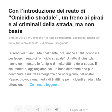
Con l’introduzione del reato di
“Omicidio stradale”, un freno ai pirati
e ai criminali della strada, ma non
basta
/
/
8 Marzo 2016
0 Commenti
in
Auto elettrica/ibrida
,
Leggi e burocrazia per
/
l'auto
,
Sicurezza dell'auto
di
Sergio Casagrande
Ci sono voluti anni. Ma finalmente, ora, anche l’Italia riconosce
per legge, il reato di “omicidio stradale”. Un atto di giustizia,
hanno commentato le famiglie di molte vittime della strada. E
sicuramente, aggiungiamo noi, un buon deterrente che può
contribuire a ridurre l’emergenza che ogni giorno, nel nostro
Paese, provoca una media di 9 vittime per incidenti stradali. Ma
attenzione: …
Continua a leggere...
«
‹
42
43
44
Pagina 44 di 51