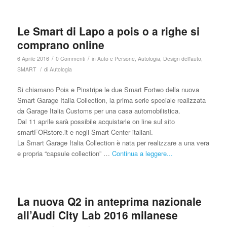
Le Smart di Lapo a pois o a righe si
comprano online
/
/
6 Aprile 2016
0 Commenti
in
Auto e Persone
,
Autologia
,
Design dell'auto
,
/
SMART
di
Autologia
Si chiamano Pois e Pinstripe le due Smart Fortwo della nuova
Smart Garage Italia Collection, la prima serie speciale realizzata
da Garage Italia Customs per una casa automobilistica.
Dal 11 aprile sarà possibile acquistarle on line sul sito
smartFORstore.it e negli Smart Center italiani.
La Smart Garage Italia Collection è nata per realizzare a una vera
e propria “capsule collection” …
Continua a leggere...
La nuova Q2 in anteprima nazionale
all’Audi City Lab 2016 milanese