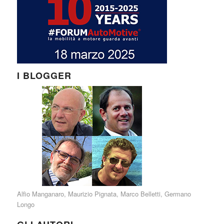
I BLOGGER
Alfio Manganaro
,
Maurizio Pignata
,
Marco Belletti
,
Germano
Longo