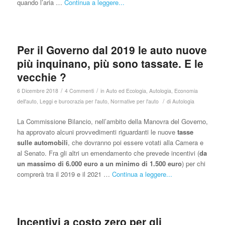
quando l’aria …
Continua a leggere...
Per il Governo dal 2019 le auto nuove
più inquinano, più sono tassate. E le
vecchie ?
/
/
6 Dicembre 2018
4 Commenti
in
Auto ed Ecologia
,
Autologia
,
Economia
/
dell'auto
,
Leggi e burocrazia per l'auto
,
Normative per l'auto
di
Autologia
La Commissione Bilancio, nell’ambito della Manovra del Governo,
ha approvato alcuni provvedimenti riguardanti le nuove
tasse
sulle automobili
, che dovranno poi essere votati alla Camera e
al Senato. Fra gli altri un emendamento che prevede
incentivi (
da
un massimo di 6.000 euro a un minimo di 1.500 euro
) per chi
comprerà tra il 2019 e il 2021 …
Continua a leggere...
Incentivi a costo zero per gli