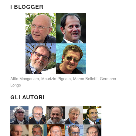
I BLOGGER
Alfio Manganaro
,
Maurizio Pignata
,
Marco Belletti
,
Germano
Longo
GLI AUTORI