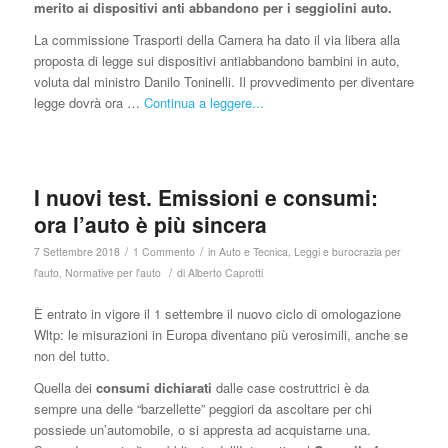
merito ai dispositivi anti abbandono per i seggiolini auto.
La commissione Trasporti della Camera ha dato il via libera alla
proposta di legge sui dispositivi antiabbandono bambini in auto,
voluta dal ministro Danilo Toninelli. Il provvedimento per diventare
legge dovrà ora …
Continua a leggere...
I nuovi test. Emissioni e consumi:
ora l’auto è più sincera
/
/
7 Settembre 2018
1 Commento
in
Auto e Tecnica
,
Leggi e burocrazia per
/
l'auto
,
Normative per l'auto
di
Alberto Caprotti
È entrato in vigore il 1 settembre il nuovo ciclo di omologazione
Wltp: le misurazioni in Europa diventano più verosimili, anche se
non del tutto.
Quella dei
consumi dichiarati
dalle case costruttrici è da
sempre una delle “barzellette” peggiori da ascoltare per chi
possiede un’automobile, o si appresta ad acquistarne una.