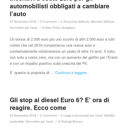
automobilisti obbligati a cambiare
l’auto
/
/
27 Novembre 2018
0 Commenti
in
Economia dell'auto
,
Mercato dell'auto
,
/
Normative per l'auto
di
Gian Primo Quagliano
Un bonus di 2.000 euro più uno sconto di altri 2.000 euro a tutti
coloro che nel 2019 compreranno una nuova auto e
contestualmente rottameranno un usato di oltre 10 anni. Il tutto,
non solo a costo zero, ma con un aumento del gettito per l’Erario
e con un impatto positivo sulla crescita del Pil.
E’ questa la proposta di …
Continua a leggere...
Gli stop ai diesel Euro 6? E’ ora di
reagire. Ecco come
/
/
24 Novembre 2018
2 Commenti
in
Leggi e burocrazia per l'auto
,
Mobilità
/
sostenibile
,
Normative per l'auto
di
Pierluigi Bonora