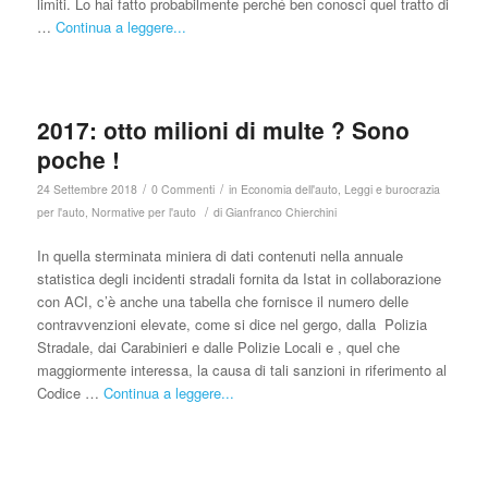
limiti. Lo hai fatto probabilmente perché ben conosci quel tratto di
…
Continua a leggere...
2017: otto milioni di multe ? Sono
poche !
/
/
24 Settembre 2018
0 Commenti
in
Economia dell'auto
,
Leggi e burocrazia
/
per l'auto
,
Normative per l'auto
di
Gianfranco Chierchini
In quella sterminata miniera di dati contenuti nella annuale
statistica degli incidenti stradali fornita da Istat in collaborazione
con ACI, c’è anche una tabella che fornisce il numero delle
contravvenzioni elevate, come si dice nel gergo, dalla Polizia
Stradale, dai Carabinieri e dalle Polizie Locali e , quel che
maggiormente interessa, la causa di tali sanzioni in riferimento al
Codice …
Continua a leggere...