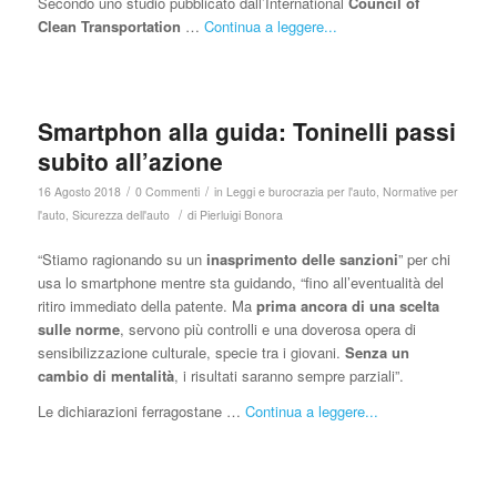
Secondo uno studio pubblicato dall’International
Council of
Clean Transportation
…
Continua a leggere...
Smartphon alla guida: Toninelli passi
subito all’azione
/
/
16 Agosto 2018
0 Commenti
in
Leggi e burocrazia per l'auto
,
Normative per
/
l'auto
,
Sicurezza dell'auto
di
Pierluigi Bonora
“Stiamo ragionando su un
inasprimento delle sanzioni
” per chi
usa lo smartphone mentre sta guidando, “fino all’eventualità del
ritiro immediato della patente. Ma
prima ancora di una scelta
sulle norme
, servono più controlli e una doverosa opera di
sensibilizzazione culturale, specie tra i giovani.
Senza un
cambio di mentalità
, i risultati saranno sempre parziali”.
Le dichiarazioni ferragostane …
Continua a leggere...