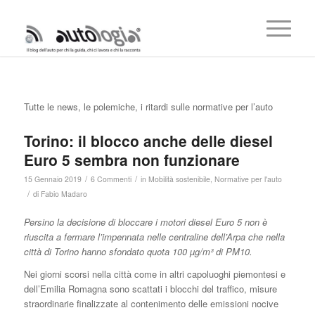
Tutte le news, le polemiche, i ritardi sulle normative per l’auto
Torino: il blocco anche delle diesel
Euro 5 sembra non funzionare
/
/
15 Gennaio 2019
6 Commenti
in
Mobilità sostenibile
,
Normative per l'auto
/
di
Fabio Madaro
Persino la decisione di bloccare i motori diesel Euro 5 non è
riuscita a fermare l’impennata nelle centraline dell’Arpa che nella
città di Torino hanno sfondato quota 100 µg/m³ di PM10.
Nei giorni scorsi nella città come in altri capoluoghi piemontesi e
dell’Emilia Romagna sono scattati i blocchi del traffico, misure
straordinarie finalizzate al contenimento delle emissioni nocive