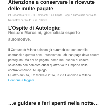
Attenzione a conservare le ricevute
delle multe pagate
/
/
24 Settembre 2018
0 Commenti
in
L'Ospite
,
Leggi e burocrazia per l'auto
,
/
Normative per l'auto
di
L'Ospite
L’Ospite di Autologia:
Nestore Morosini, giornalista esperto
automotive.
Il Comune di Milano salassa gli automobilisti con cartelle
esattoriali a quattro anni. Intendiamoci, chi non paga deve essere
perseguito. Ma chi ha pagato, come me, rischia di essere
salassato con richieste quasi quattro volte l’importo della
contravvenzione. Mi spiego.
Quattro anni fa, il 2 febbraio 2014, in via Canonica a Milano …
Continua a leggere...
…e guidare a fari spenti nella notte…