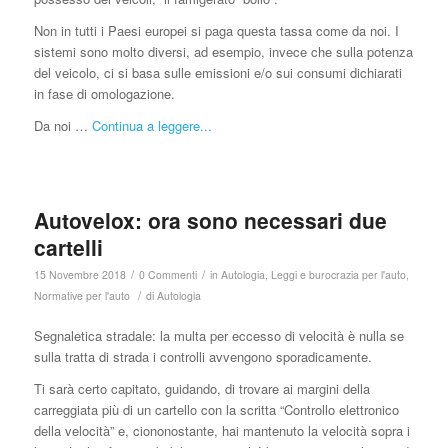
Non in tutti i Paesi europei si paga questa tassa come da noi. I
sistemi sono molto diversi, ad esempio, invece che sulla potenza
del veicolo, ci si basa sulle emissioni e/o sui consumi dichiarati
in fase di omologazione.
Da noi …
Continua a leggere...
Autovelox: ora sono necessari due
cartelli
/
/
15 Novembre 2018
0 Commenti
in
Autologia
,
Leggi e burocrazia per l'auto
,
/
Normative per l'auto
di
Autologia
Segnaletica stradale: la multa per eccesso di velocità è nulla se
sulla tratta di strada i controlli avvengono sporadicamente.
Ti sarà certo capitato, guidando, di trovare ai margini della
carreggiata più di un cartello con la scritta “Controllo elettronico
della velocità” e, ciononostante, hai mantenuto la velocità sopra i