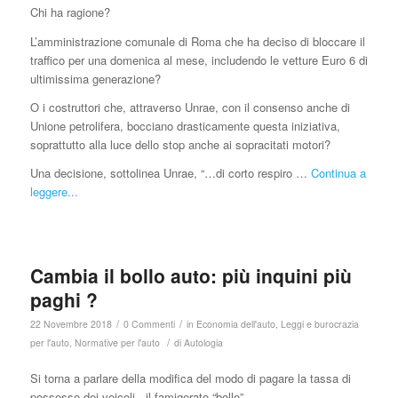
Chi ha ragione?
L’amministrazione comunale di Roma che ha deciso di bloccare il
traffico per una domenica al mese, includendo le vetture Euro 6 di
ultimissima generazione?
O i costruttori che, attraverso Unrae, con il consenso anche di
Unione petrolifera, bocciano drasticamente questa iniziativa,
soprattutto alla luce dello stop anche ai sopracitati motori?
Una decisione, sottolinea Unrae, “…di corto respiro …
Continua a
leggere...
Cambia il bollo auto: più inquini più
paghi ?
/
/
22 Novembre 2018
0 Commenti
in
Economia dell'auto
,
Leggi e burocrazia
/
per l'auto
,
Normative per l'auto
di
Autologia
Si torna a parlare della modifica del modo di pagare la tassa di
possesso dei veicoli, il famigerato “bollo”.