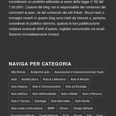
considerarsi un prodotto editoriale ai sensi della legge n° 62 del
7.03.2001. L’autore del blog non è responsabile del contenuto dei
commenti ai post, nè del contenuto dei siti linkati. Alcuni testi o
immagini inseriti in questo blog sono tratti da internet e, pertanto,
considerati di pubblico dominio; qualora la loro pubblicazione
violasse eventuali diritti d’autore, vogliate comunicarlo via email.
Saranno immediatamente rimossi.
NAVIGA PER CATEGORIA
Alfa Romeo
Anteprime auto
Associazioni e riconoscimenti per l'auto
Audi
Auto&Cultura
Auto & Letteratura
Auto & lifestyle
Auto d'epoca
Auto e Comunicazione
Auto ed Ecologia
Auto elettrica
Auto elettrica/ibrida
Auto e Media
Auto e Persone
Auto e Tecnica
Autologia
Auto Mercedes
Auto Novità
Auto usate e d'occasione
BMW
Citroen
Design dell'auto
Economia dell'auto
Eventi dell'auto
FCA
Ferrari
Fiat
Ford