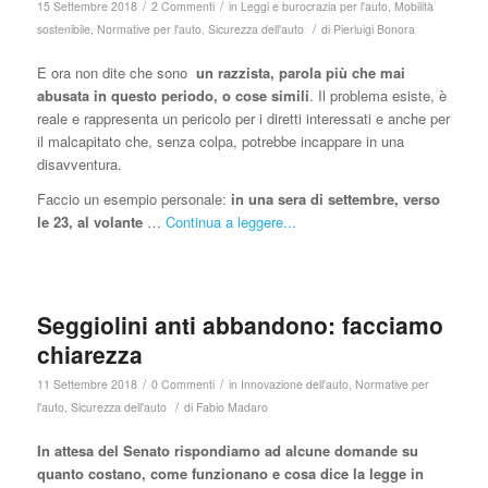
/
/
15 Settembre 2018
2 Commenti
in
Leggi e burocrazia per l'auto
,
Mobilità
/
sostenibile
,
Normative per l'auto
,
Sicurezza dell'auto
di
Pierluigi Bonora
E ora non dite che sono
un razzista, parola più che mai
abusata in questo periodo, o cose simili
. Il problema esiste, è
reale e rappresenta un pericolo per i diretti interessati e anche per
il malcapitato che, senza colpa, potrebbe incappare in una
disavventura.
Faccio un esempio personale:
in una sera di settembre, verso
le 23, al volante
…
Continua a leggere...
Seggiolini anti abbandono: facciamo
chiarezza
/
/
11 Settembre 2018
0 Commenti
in
Innovazione dell'auto
,
Normative per
/
l'auto
,
Sicurezza dell'auto
di
Fabio Madaro
In attesa del Senato rispondiamo ad alcune domande su
quanto costano, come funzionano e cosa dice la legge in