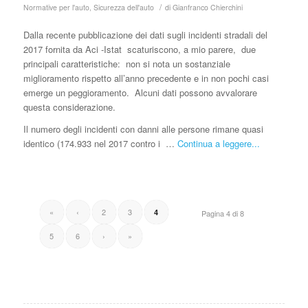
/
Normative per l'auto
,
Sicurezza dell'auto
di
Gianfranco Chierchini
Dalla recente pubblicazione dei dati sugli incidenti stradali del
2017 fornita da Aci -Istat scaturiscono, a mio parere, due
principali caratteristiche: non si nota un sostanziale
miglioramento rispetto all’anno precedente e in non pochi casi
emerge un peggioramento. Alcuni dati possono avvalorare
questa considerazione.
Il numero degli incidenti con danni alle persone rimane quasi
identico (174.933 nel 2017 contro i …
Continua a leggere...
«
‹
2
3
4
Pagina 4 di 8
5
6
›
»