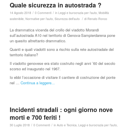
Quale sicurezza in autostrada ?
/
/
14 Agosto 2018
0 Commenti
in
Leggi e burocrazia per l'auto
,
Mobilità
/
sostenibile
,
Normative per l'auto
,
Sicurezza dell'auto
di
Renato Ronco
La drammatica vicenda del crollo del viadotto Morandi
sull’autostrada A10 nel territorio di Genova-Sampierdarena pone
un quesito altrettanto drammatico.
Quanti e quali viadotti sono a rischio sulla rete autostradale del
territorio italiano?
Il viadotto genovese era stato costruito negli anni ’60 del secolo
scorso ed inaugurato nel 1967.
Io ebbi l’occasione di visitare il cantiere di costruzione del ponte
nel …
Continua a leggere...
Incidenti stradali : ogni giorno nove
morti e 700 feriti !
/
/
30 Luglio 2018
0 Commenti
in
Auto e Tecnica
,
Leggi e burocrazia per l'auto
,