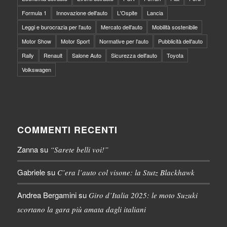
Formula 1
Innovazione dell'auto
L'Ospite
Lancia
Leggi e burocrazia per l'auto
Mercato dell'auto
Mobilità sostenibile
Motor Show
Motor Sport
Normative per l'auto
Pubblicità dell'auto
Rally
Renault
Salone Auto
Sicurezza dell'auto
Toyota
Volkswagen
COMMENTI RECENTI
Zanna
su
“Sarete belli voi!”
Gabriele
su
C’era l’auto col visone: la Stutz Blackhawk
Andrea Bergamini
su
Giro d’Italia 2025: le moto Suzuki
scortano la gara più amata dagli italiani