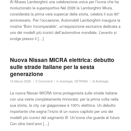
Al Museo Lamborghini una celebrazione unica per l’icona che ha
rivoluzionato le supersportive Nel 2026 la Lamborghini Miura,
considerata la prima vera supercar della storia, celebra il suo 60°
anniversario. Per l’occasione, Automobili Lamborghini inaugura la
mostra “Born Incomparable”, un’esposizione esclusiva dedicata a
uno dei modelli più iconici dell’automotive mondiale. L’evento si
svolge presso il […]
Nuova Nissan MICRA elettrica: debutto
sulle strade italiane per la sesta
generazione
/
/
/
16 Marzo 2026
0 Commenti
in
Autologia
,
VETRINA
di
Autologia
La nuova Nissan MICRA torna protagonista sulle strade italiane
con una veste completamente rinnovata: per la prima volta nella
sua storia, la city car giapponese è 100% elettrica. Un debutto
importante che segna l’inizio di un nuovo capitolo per uno dei
modelli più iconici del segmento B. Un’icona che guarda al futuro
Con oltre trent’anni […]