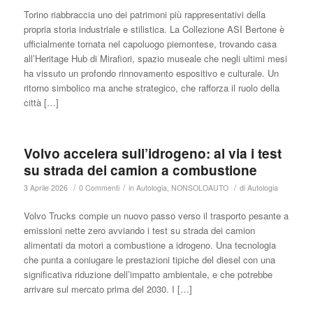
Torino riabbraccia uno dei patrimoni più rappresentativi della
propria storia industriale e stilistica. La Collezione ASI Bertone è
ufficialmente tornata nel capoluogo piemontese, trovando casa
all’Heritage Hub di Mirafiori, spazio museale che negli ultimi mesi
ha vissuto un profondo rinnovamento espositivo e culturale. Un
ritorno simbolico ma anche strategico, che rafforza il ruolo della
città […]
Volvo accelera sull’idrogeno: al via i test
su strada dei camion a combustione
/
/
/
3 Aprile 2026
0 Commenti
in
Autologia
,
NONSOLOAUTO
di
Autologia
Volvo Trucks compie un nuovo passo verso il trasporto pesante a
emissioni nette zero avviando i test su strada dei camion
alimentati da motori a combustione a idrogeno. Una tecnologia
che punta a coniugare le prestazioni tipiche del diesel con una
significativa riduzione dell’impatto ambientale, e che potrebbe
arrivare sul mercato prima del 2030. I […]