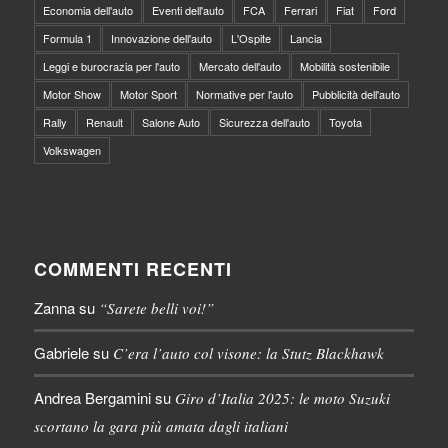
Economia dell'auto
Eventi dell'auto
FCA
Ferrari
Fiat
Ford
Formula 1
Innovazione dell'auto
L'Ospite
Lancia
Leggi e burocrazia per l'auto
Mercato dell'auto
Mobilità sostenibile
Motor Show
Motor Sport
Normative per l'auto
Pubblicità dell'auto
Rally
Renault
Salone Auto
Sicurezza dell'auto
Toyota
Volkswagen
COMMENTI RECENTI
Zanna
su
“Sarete belli voi!”
Gabriele
su
C’era l’auto col visone: la Stutz Blackhawk
Andrea Bergamini
su
Giro d’Italia 2025: le moto Suzuki
scortano la gara più amata dagli italiani