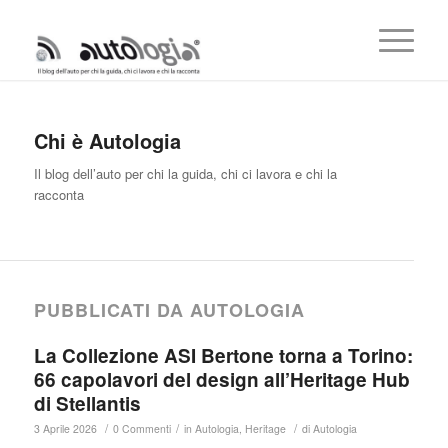
Chi è
Autologia
Il blog dell’auto per chi la guida, chi ci lavora e chi la
racconta
PUBBLICATI DA AUTOLOGIA
La Collezione ASI Bertone torna a Torino:
66 capolavori del design all’Heritage Hub
di Stellantis
/
/
/
3 Aprile 2026
0 Commenti
in
Autologia
,
Heritage
di
Autologia