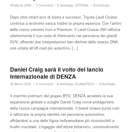
/
/
/
28 Marzo 2026
0 Commenti
in
Autologia
,
VETRINA
di
Autologia
Dopo oltre ottant’anni di storia e successi, Toyota Land Cruiser
continua a evolversi senza tradire la propria essenza. Con l’arrivo
delle nuove versioni Icon e Premium, il Land Cruiser 250 rafforza
ulteriormente il suo ruolo di riferimento nel panorama dei grandi
SUV, offrendo due interpretazioni ben distinte dello stesso DNA:
una votata all’off-road più autentico, […]
Daniel Craig sarà il volto del lancio
internazionale di DENZA
/
/
/
26 Marzo 2026
0 Commenti
in
Autologia
,
GLAM&TECH
di
Autologia
Il marchio premium del gruppo BYD, DENZA accelera la sua
espansione globale e sceglie Daniel Craig come protagonista
della nuova campagna internazionale. Il brand cinese punta così
a rafforzare la propria identità nel panorama automotive,
affidandosi a una delle figure hollywoodiane più riconoscibili a
livello mondiale. L’ingaggio dell’attore britannico, universalmente