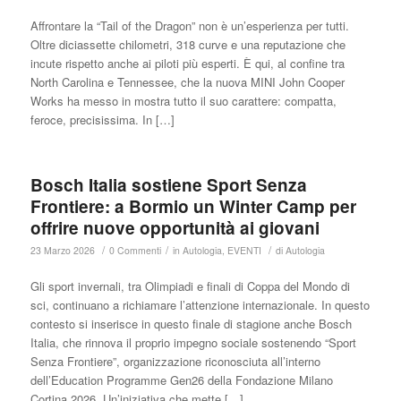
Affrontare la “Tail of the Dragon” non è un’esperienza per tutti.
Oltre diciassette chilometri, 318 curve e una reputazione che
incute rispetto anche ai piloti più esperti. È qui, al confine tra
North Carolina e Tennessee, che la nuova MINI John Cooper
Works ha messo in mostra tutto il suo carattere: compatta,
feroce, precisissima. In […]
Bosch Italia sostiene Sport Senza
Frontiere: a Bormio un Winter Camp per
offrire nuove opportunità ai giovani
/
/
/
23 Marzo 2026
0 Commenti
in
Autologia
,
EVENTI
di
Autologia
Gli sport invernali, tra Olimpiadi e finali di Coppa del Mondo di
sci, continuano a richiamare l’attenzione internazionale. In questo
contesto si inserisce in questo finale di stagione anche Bosch
Italia, che rinnova il proprio impegno sociale sostenendo “Sport
Senza Frontiere”, organizzazione riconosciuta all’interno
dell’Education Programme Gen26 della Fondazione Milano
Cortina 2026. Un’iniziativa che mette […]