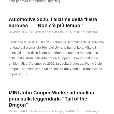
noto per aver interpretato l’agente […]
Automotive 2026: l’allarme della filiera
europea — “Non c’è più tempo”
/
/
/
26 Marzo 2026
0 Commenti
in
Autologia
,
ORIZZONTI
di
Autologia
L’edizione 2026 di #FORUMAutoMotive, il movimento di opinione
fondato dal giornalista Pierluigi Bonora, ha riunito a Milano i
principali attori della filiera per affrontare uno dei momenti più
critici della storia dell’automotive europeo. L’evento, dal titolo
emblematico “Automotive 2026, la svolta è adesso. Non c’è più
tempo!”, ha evidenziato un consenso trasversale: la transizione
imposta […]
MINI John Cooper Works: adrenalina
pura sulla leggendaria “Tail of the
Dragon”
/
/
/
25 Marzo 2026
0 Commenti
in
Autologia
,
GLAM&TECH
di
Autologia