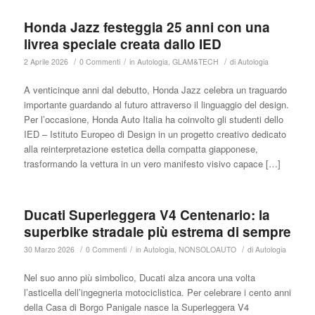
Honda Jazz festeggia 25 anni con una
livrea speciale creata dallo IED
/
/
/
2 Aprile 2026
0 Commenti
in
Autologia
,
GLAM&TECH
di
Autologia
A venticinque anni dal debutto, Honda Jazz celebra un traguardo
importante guardando al futuro attraverso il linguaggio del design.
Per l’occasione, Honda Auto Italia ha coinvolto gli studenti dello
IED – Istituto Europeo di Design in un progetto creativo dedicato
alla reinterpretazione estetica della compatta giapponese,
trasformando la vettura in un vero manifesto visivo capace […]
Ducati Superleggera V4 Centenario: la
superbike stradale più estrema di sempre
/
/
/
30 Marzo 2026
0 Commenti
in
Autologia
,
NONSOLOAUTO
di
Autologia
Nel suo anno più simbolico, Ducati alza ancora una volta
l’asticella dell’ingegneria motociclistica. Per celebrare i cento anni
della Casa di Borgo Panigale nasce la Superleggera V4