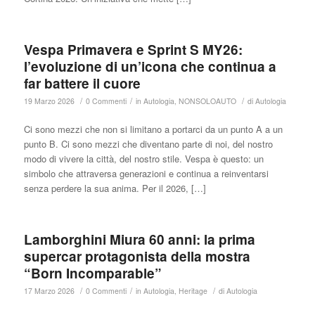
Vespa Primavera e Sprint S MY26:
l’evoluzione di un’icona che continua a
far battere il cuore
/
/
/
19 Marzo 2026
0 Commenti
in
Autologia
,
NONSOLOAUTO
di
Autologia
Ci sono mezzi che non si limitano a portarci da un punto A a un
punto B. Ci sono mezzi che diventano parte di noi, del nostro
modo di vivere la città, del nostro stile. Vespa è questo: un
simbolo che attraversa generazioni e continua a reinventarsi
senza perdere la sua anima. Per il 2026, […]
Lamborghini Miura 60 anni: la prima
supercar protagonista della mostra
“Born Incomparable”
/
/
/
17 Marzo 2026
0 Commenti
in
Autologia
,
Heritage
di
Autologia