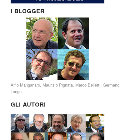
I BLOGGER
Alfio Manganaro
,
Maurizio Pignata
,
Marco Belletti
,
Germano
Longo
GLI AUTORI