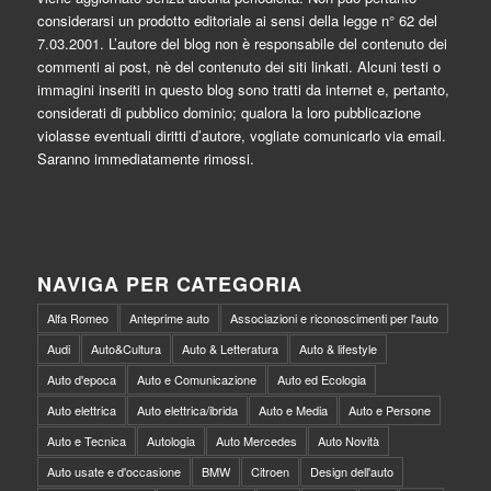
considerarsi un prodotto editoriale ai sensi della legge n° 62 del
7.03.2001. L’autore del blog non è responsabile del contenuto dei
commenti ai post, nè del contenuto dei siti linkati. Alcuni testi o
immagini inseriti in questo blog sono tratti da internet e, pertanto,
considerati di pubblico dominio; qualora la loro pubblicazione
violasse eventuali diritti d’autore, vogliate comunicarlo via email.
Saranno immediatamente rimossi.
NAVIGA PER CATEGORIA
Alfa Romeo
Anteprime auto
Associazioni e riconoscimenti per l'auto
Audi
Auto&Cultura
Auto & Letteratura
Auto & lifestyle
Auto d'epoca
Auto e Comunicazione
Auto ed Ecologia
Auto elettrica
Auto elettrica/ibrida
Auto e Media
Auto e Persone
Auto e Tecnica
Autologia
Auto Mercedes
Auto Novità
Auto usate e d'occasione
BMW
Citroen
Design dell'auto