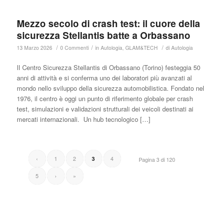
Mezzo secolo di crash test: il cuore della
sicurezza Stellantis batte a Orbassano
/
/
/
13 Marzo 2026
0 Commenti
in
Autologia
,
GLAM&TECH
di
Autologia
Il Centro Sicurezza Stellantis di Orbassano (Torino) festeggia 50
anni di attività e si conferma uno dei laboratori più avanzati al
mondo nello sviluppo della sicurezza automobilistica. Fondato nel
1976, il centro è oggi un punto di riferimento globale per crash
test, simulazioni e validazioni strutturali dei veicoli destinati ai
mercati internazionali. Un hub tecnologico […]
‹
1
2
4
3
Pagina 3 di 120
5
›
»