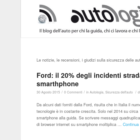
Le notizie, le recensioni, i giudizi sulla sicurezza delle au
Ford: il 20% degli incidenti strad
smarthphone
/
/
/
30 Agosto 2015
0 Commenti
in
Autologia
,
Sicurezza dell'auto
d
Da alcuni dati forniti dalla Ford, risulta che in Italia il num
tecnologie è in costante crescita. Solo nel 2014 su circa 1
smartphone alla guida. Se scrivere messaggi quadruplica la 
di browser internet su smartphone moltiplica …
Continua 