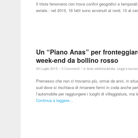
Il triste fenomeno non trova confini geografici e temporal
estate.: nel 2015, 16 fatti sono avvenuti al nord, 10 al c
Un “Piano Anas” per fronteggiare 
week-end da bollino rosso
/
/
29 Luglio 2015
0 Commenti
in
Auto elettrica/ibrida
,
Leggi e burocr
Premesso che non ci troviamo più, ormai da anni, in situ
sud dove si rischiava di rimanere fermi in coda anche per o
l’automobile per raggiungere i luoghi di villeggiatura, ma 
Continua a leggere...