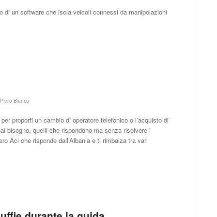
rso di un software che isola veicoli connessi da manipolazioni
i
Piero Bianco
a per proporti un cambio di operatore telefonico o l’acquisto di
ai bisogno, quelli che rispondono ma senza risolvere i
ro Aci che risponde dall’Albania e ti rimbalza tra vari
cuffie durante la guida