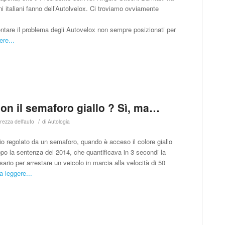
i italiani fanno dell’Autolvelox. Ci troviamo ovviamente
rontare il problema degli Autovelox non sempre posizionati per
ere...
con il semaforo giallo ? Sì, ma…
/
rezza dell'auto
di
Autologia
ocio regolato da un semaforo, quando è acceso il colore giallo
opo la sentenza del 2014, che quantificava in 3 secondi la
rio per arrestare un veicolo in marcia alla velocità di 50
a leggere...