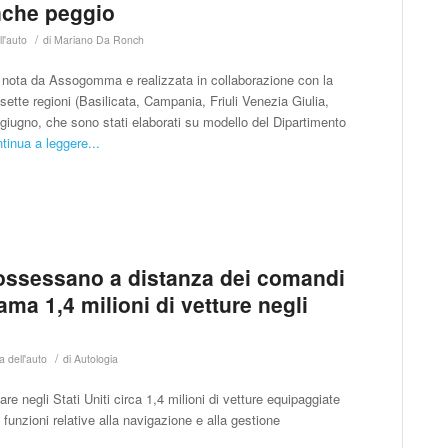
Anche peggio
/
l'auto
di
Mariano Da Ronch
 nota da Assogomma e realizzata in collaborazione con la
n sette regioni (Basilicata, Campania, Friuli Venezia Giulia,
giugno, che sono stati elaborati su modello del Dipartimento
tinua a leggere...
possessano a distanza dei comandi
ma 1,4 milioni di vetture negli
/
a dell'auto
di
Autologia
e negli Stati Uniti circa 1,4 milioni di vetture equipaggiate
funzioni relative alla navigazione e alla gestione