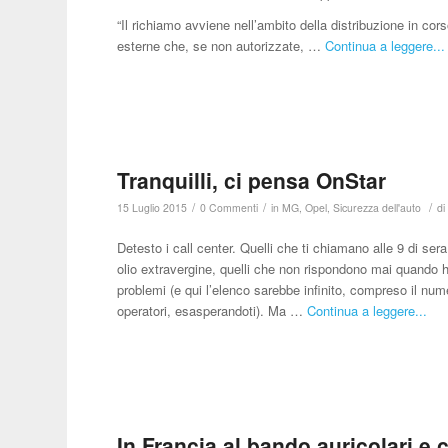
“Il richiamo avviene nell’ambito della distribuzione in co
esterne che, se non autorizzate, …
Continua a leggere...
Tranquilli, ci pensa OnStar
/
/
/
15 Luglio 2015
0 Commenti
in
MG
,
Opel
,
Sicurezza dell'auto
d
Detesto i call center. Quelli che ti chiamano alle 9 di ser
olio extravergine, quelli che non rispondono mai quando h
problemi (e qui l’elenco sarebbe infinito, compreso il nume
operatori, esasperandoti). Ma …
Continua a leggere...
In Francia al bando auricolari e 