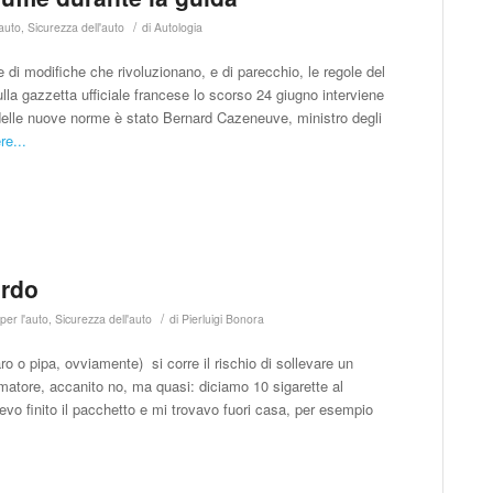
/
'auto
,
Sicurezza dell'auto
di
Autologia
e di modifiche che rivoluzionano, e di parecchio, le regole del
ulla gazzetta ufficiale francese lo scorso 24 giugno interviene
 delle nuove norme è stato Bernard Cazeneuve, ministro degli
re...
ordo
/
per l'auto
,
Sicurezza dell'auto
di
Pierluigi Bonora
aro o pipa, ovviamente) si corre il rischio di sollevare un
matore, accanito no, ma quasi: diciamo 10 sigarette al
evo finito il pacchetto e mi trovavo fuori casa, per esempio