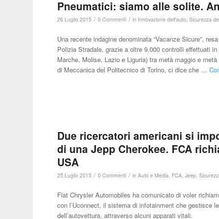
Pneumatici: siamo alle solite. 
/
/
26 Luglio 2015
0 Commenti
in
Innovazione dell'auto
,
Sicurezza del
Una recente indagine denominata “Vacanze Sicure”, resa
Polizia Stradale, grazie a oltre 9.000 controlli effettuati i
Marche, Molise, Lazio e Liguria) tra metà maggio e metà 
di Meccanica del Politecnico di Torino, ci dice che …
Con
Due ricercatori americani si im
di una Jepp Cherokee. FCA richia
USA
/
/
25 Luglio 2015
0 Commenti
in
Auto e Media
,
FCA
,
Jeep
,
Sicurezz
Fiat Chrysler Automobiles ha comunicato di voler richiamar
con l’Uconnect, il sistema di infotainment che gestisce le 
dell’autovettura, attraverso alcuni apparati vitali.