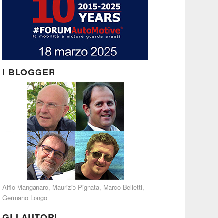
I BLOGGER
Alfio Manganaro
,
Maurizio Pignata
,
Marco Belletti
,
Germano Longo
GLI AUTORI