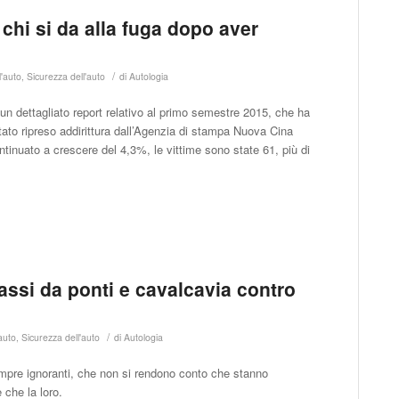
 chi si da alla fuga dopo aver
/
l'auto
,
Sicurezza dell'auto
di
Autologia
 un dettagliato report relativo al primo semestre 2015, che ha
 stato ripreso addirittura dall’Agenzia di stampa Nuova Cina
ntinuato a crescere del 4,3%, le vittime sono state 61, più di
sassi da ponti e cavalcavia contro
/
auto
,
Sicurezza dell'auto
di
Autologia
mpre ignoranti, che non si rendono conto che stanno
 che la loro.