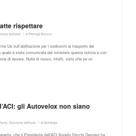
tte rispettare
/
rezza dell'auto
di
Pierluigi Bonora
rme Ue sull’abilitazione per i sedicenni al trasporto del
a quale è stata comunicata dal ministero questa notizia e con
ne di essere. Nulla di nuovo, infatti, visto che se un
l’ACI: gli Autovelox non siano
/
l'auto
,
Sicurezza dell'auto
di
Autologia
a aperta, che il Presidente dell’ACI Angelo Sticchi Damiani ha