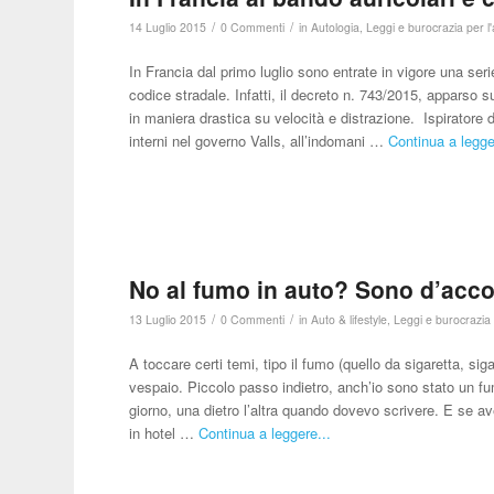
/
/
14 Luglio 2015
0 Commenti
in
Autologia
,
Leggi e burocrazia per l
In Francia dal primo luglio sono entrate in vigore una seri
codice stradale. Infatti, il decreto n. 743/2015, apparso s
in maniera drastica su velocità e distrazione. Ispiratore
interni nel governo Valls, all’indomani …
Continua a legge
No al fumo in auto? Sono d’acc
/
/
13 Luglio 2015
0 Commenti
in
Auto & lifestyle
,
Leggi e burocrazia 
A toccare certi temi, tipo il fumo (quello da sigaretta, sig
vespaio. Piccolo passo indietro, anch’io sono stato un fu
giorno, una dietro l’altra quando dovevo scrivere. E se av
in hotel …
Continua a leggere...