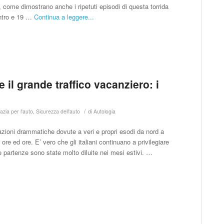
i, come dimostrano anche i ripetuti episodi di questa torrida
entro e 19 …
Continua a leggere...
il grande traffico vacanziero: i
/
azia per l'auto
,
Sicurezza dell'auto
di
Autologia
azioni drammatiche dovute a veri e propri esodi da nord a
re ed ore. E’ vero che gli italiani continuano a privilegiare
le partenze sono state molto diluite nei mesi estivi. …