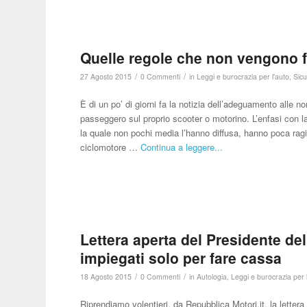
Quelle regole che non vengono fa
/
/
27 Agosto 2015
0 Commenti
in
Leggi e burocrazia per l'auto
,
Sicu
È di un po’ di giorni fa la notizia dell’adeguamento alle no
passeggero sul proprio scooter o motorino. L’enfasi con l
la quale non pochi media l’hanno diffusa, hanno poca ragio
ciclomotore …
Continua a leggere...
Lettera aperta del Presidente del
impiegati solo per fare cassa
/
/
18 Agosto 2015
0 Commenti
in
Autologia
,
Leggi e burocrazia per 
Riprendiamo volentieri, da Repubblica Motori.it, la letter