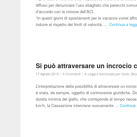
diffuso per denunciare l’uso sbagliato che parecchi comun
d’accordo con la visione dell’ACI.
“In questi giorni di spostamenti per le vacanze vorrei aff
indurre al rispetto dei limiti di velocità, …
Continua a legg
Si può attraversare un incrocio 
/
/
17 Agosto 2015
0 Commenti
in
Leggi e burocrazia per l'auto
,
Sicu
L’interpretazione della possibilità di attraversare un incr
è stata, da sempre, oggetto di controversie giuridiche. D
durata minima del giallo, che corrisponde al tempo necessa
km/h, la Cassazione interviene nuovamente …
Continua 