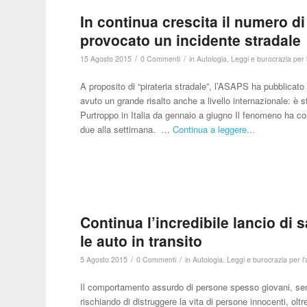
In continua crescita il numero di
provocato un incidente stradale
/
/
15 Agosto 2015
0 Commenti
in
Autologia
,
Leggi e burocrazia per 
A proposito di “pirateria stradale”, l’ASAPS ha pubblicato
avuto un grande risalto anche a livello internazionale: è
Purtroppo in Italia da gennaio a giugno Il fenomeno ha co
due alla settimana. …
Continua a leggere...
Continua l’incredibile lancio di 
le auto in transito
/
/
5 Agosto 2015
0 Commenti
in
Autologia
,
Leggi e burocrazia per l'
Il comportamento assurdo di persone spesso giovani, se
rischiando di distruggere la vita di persone innocenti, oltre