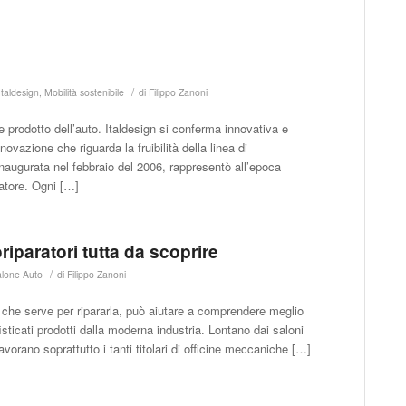
/
Italdesign
,
Mobilità sostenibile
di
Filippo Zanoni
le prodotto dell’auto. Italdesign si conferma innovativa e
ovazione che riguarda la fruibilità della linea di
inaugurata nel febbraio del 2006, rappresentò all’epoca
ratore. Ogni […]
paratori tutta da scoprire
/
lone Auto
di
Filippo Zanoni
iò che serve per ripararla, può aiutare a comprendere meglio
isticati prodotti dalla moderna industria. Lontano dai saloni
 lavorano soprattutto i tanti titolari di officine meccaniche […]