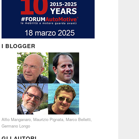
I BLOGGER
Alfio Manganaro
,
Maurizio Pignata
,
Marco Belletti
,
Germano Longo
GLI AUTORI