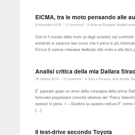
EICMA, tra le moto pensando alle a
/
/
8 Novembre 2018
0 Commenti
in
Auto ed Ecologia
,
Mobilità sost
Com’è il mondo delle moto (e degli scooter) nei confronti d
entrambi si saranno resi conto che il primo è più informal
Eicma (il salone milanese dedicato alle moto e alle bici) 
Analisi critica della mia Dallara Stra
/
/
28 Ottobre 2018
0 Commenti
in
Auto e Persone
,
Auto Novità
,
Da
E’ passato quasi un anno dalla consegna della prima Dall
fortunato proprietario (nonché ideatore del “Parco Valentino
spesso in pista. 1 – Giudizio su questa vettura E’ come
[…]
Il test-drive secondo Toyota