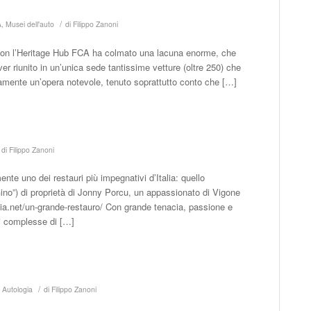
/
A
,
Musei dell'auto
di
Filippo Zanoni
 Con l’Heritage Hub FCA ha colmato una lacuna enorme, che
ver riunito in un’unica sede tantissime vetture (oltre 250) che
ramente un’opera notevole, tenuto soprattutto conto che […]
di
Filippo Zanoni
te uno dei restauri più impegnativi d’Italia: quello
no”) di proprietà di Jonny Porcu, un appassionato di Vigone
ogia.net/un-grande-restauro/ Con grande tenacia, passione e
i complesse di […]
/
,
Autologia
di
Filippo Zanoni