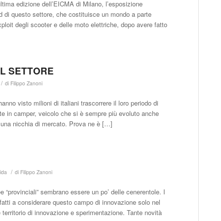
ultima edizione dell’EICMA di Milano, l’esposizione
end di questo settore, che costituisce un mondo a parte
exploit degli scooter e delle moto elettriche, dopo avere fatto
EL SETTORE
/
di
Filippo Zanoni
o visto milioni di italiani trascorrere il loro periodo di
fatte in camper, veicolo che si è sempre più evoluto anche
me una nicchia di mercato. Prova ne è […]
/
rida
di
Filippo Zanoni
ree “provinciali” sembrano essere un po’ delle cenerentole. I
infatti a considerare questo campo di innovazione solo nel
 è territorio di innovazione e sperimentazione. Tante novità