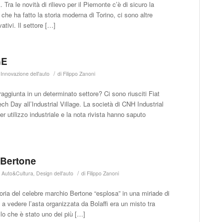
. Tra le novità di rilievo per il Piemonte c’è di sicuro la
 che ha fatto la storia moderna di Torino, ci sono altre
ativi. Il settore […]
GE
/
,
Innovazione dell'auto
di
Filippo Zanoni
aggiunta in un determinato settore? Ci sono riusciti Fiat
ch Day all’Industrial Village. La società di CNH Industrial
er utilizzo industriale e la nota rivista hanno saputo
 Bertone
/
,
Auto&Cultura
,
Design dell'auto
di
Filippo Zanoni
toria del celebre marchio Bertone “esplosa” in una miriade di
 a vedere l’asta organizzata da Bolaffi era un misto tra
llo che è stato uno dei più […]