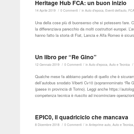
Heritage Hub FCA: un buon inizio
/
/
14 Aprile 2019
0 Commenti
in
Auto d'epoca
,
Eventi dell'auto
,
FC
Una della cose più di buonsenso che si potessero fare.
la differenziava parecchio da molti costruttori europei. L’a
hanno fatto la storia di Fiat, Lancia e Alfa Romeo è sicu
Un libro per “Re Gino”
/
/
/
12 Gennaio 2019
0 Commenti
in
Auto d'epoca
,
Auto e Tecnica
Qualche mese fa abbiamo parlato di quello che è sicuramen
dell’autobus snodato Viberti Cv10 (soprannominato “Re Gi
(paese in provincia di Torino). Leggi anche https://autol
competenza tecnica è riuscito ad incominciare operazion
EPIC0, il quadriciclo che mancava
/
/
8 Dicembre 2018
0 Commenti
in
Anteprime auto
,
Auto e Tecnica