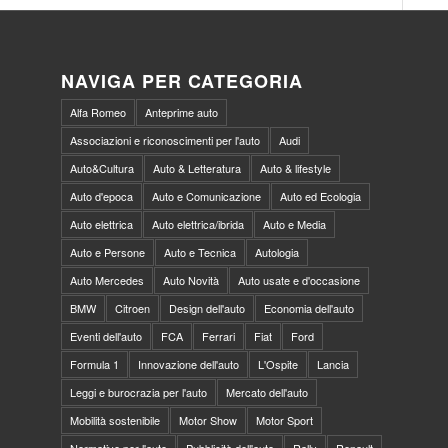
NAVIGA PER CATEGORIA
Alfa Romeo
Anteprime auto
Associazioni e riconoscimenti per l'auto
Audi
Auto&Cultura
Auto & Letteratura
Auto & lifestyle
Auto d'epoca
Auto e Comunicazione
Auto ed Ecologia
Auto elettrica
Auto elettrica/ibrida
Auto e Media
Auto e Persone
Auto e Tecnica
Autologia
Auto Mercedes
Auto Novità
Auto usate e d'occasione
BMW
Citroen
Design dell'auto
Economia dell'auto
Eventi dell'auto
FCA
Ferrari
Fiat
Ford
Formula 1
Innovazione dell'auto
L'Ospite
Lancia
Leggi e burocrazia per l'auto
Mercato dell'auto
Mobilità sostenibile
Motor Show
Motor Sport
Normative per l'auto
Pubblicità dell'auto
Rally
Renault