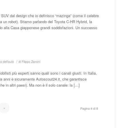
o SUV dal design che io definisco “mazinga” (come il celebre
 un robot). Stiamo parlando del Toyota C-HR Hybrid, la
ndo alla Casa giapponese grandi soddisfazioni. Un successo
/
o dell'auto
di
Filippo Zanoni
listi più esperti sanno quali sono i canali giusti. In Italia,
to da anni è sicuramente Autoscout24.it, che garantisce
he in altri paesi). Ma non è il solo canale: la […]
»
Pagina 4 di 8