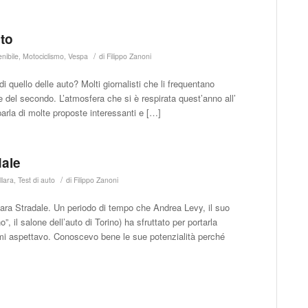
uto
/
enibile
,
Motociclismo
,
Vespa
di
Filippo Zanoni
i quello delle auto? Molti giornalisti che li frequentano
e del secondo. L’atmosfera che si è respirata quest’anno all’
parla di molte proposte interessanti e […]
dale
/
llara
,
Test di auto
di
Filippo Zanoni
ara Stradale. Un periodo di tempo che Andrea Levy, il suo
”, il salone dell’auto di Torino) ha sfruttato per portarla
 mi aspettavo. Conoscevo bene le sue potenzialità perché