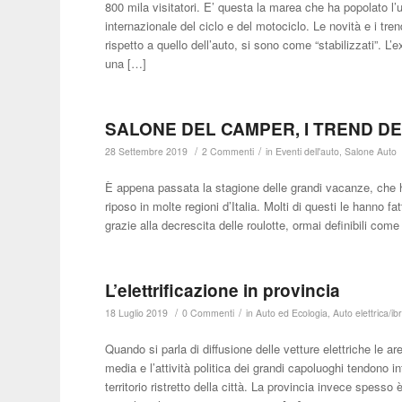
800 mila visitatori. E’ questa la marea che ha popolato l’
internazionale del ciclo e del motociclo. Le novità e i tr
rispetto a quello dell’auto, si sono come “stabilizzati”. L’
una […]
SALONE DEL CAMPER, I TREND D
/
/
28 Settembre 2019
2 Commenti
in
Eventi dell'auto
,
Salone Auto
È appena passata la stagione delle grandi vacanze, che hann
riposo in molte regioni d’Italia. Molti di questi le hanno 
grazie alla decrescita delle roulotte, ormai definibili co
L’elettrificazione in provincia
/
/
18 Luglio 2019
0 Commenti
in
Auto ed Ecologia
,
Auto elettrica/ib
Quando si parla di diffusione delle vetture elettriche le a
media e l’attività politica dei grandi capoluoghi tendono 
territorio ristretto della città. La provincia invece spesso