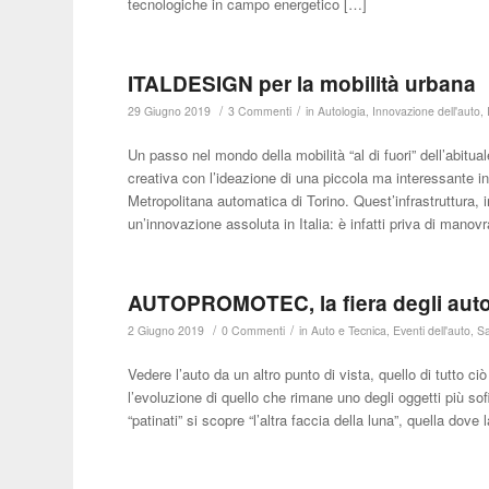
tecnologiche in campo energetico […]
ITALDESIGN per la mobilità urbana
/
/
29 Giugno 2019
3 Commenti
in
Autologia
,
Innovazione dell'auto
,
Un passo nel mondo della mobilità “al di fuori” dell’abitua
creativa con l’ideazione di una piccola ma interessante inn
Metropolitana automatica di Torino. Quest’infrastruttura, 
un’innovazione assoluta in Italia: è infatti priva di manov
AUTOPROMOTEC, la fiera degli autori
/
/
2 Giugno 2019
0 Commenti
in
Auto e Tecnica
,
Eventi dell'auto
,
Sa
Vedere l’auto da un altro punto di vista, quello di tutto c
l’evoluzione di quello che rimane uno degli oggetti più sof
“patinati” si scopre “l’altra faccia della luna”, quella dove