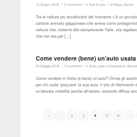
/
/
/
12 Giugno 2018
0 Commenti
in
Test di auto
di
Filippo Zanoni
Tra le vetture più accattivanti del momento c’è un piccol
cartone animato giapponese che aveva come protagonista
vettura che, insieme alla sempreverde Yaris, sta regala
che non era per […]
Come vendere (bene) un’auto usata
/
/
24 Maggio 2018
0 Commenti
in
Auto usate e d'occasione
,
Mercat
Come vendere in fretta (e bene) un’auto? Ormai gli automobi
per chi vuole “piazzare” la sua auto, il sito di riferimen
un’elevata visibilità (anche all’estero, essendo diffuso anc
«
‹
2
3
5
6
›
4