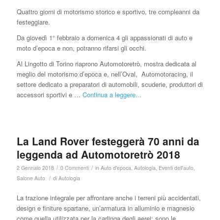
Quattro giorni di motorismo storico e sportivo, tre compleanni da
festeggiare.
Da giovedì 1° febbraio a domenica 4 gli appassionati di auto e
moto d’epoca e non, potranno rifarsi gli occhi.
Al Lingotto di Torino riaprono Automotoretrò, mostra dedicata al
meglio del motorismo d’epoca e, nell’Oval, Automotoracing, il
settore dedicato a preparatori di automobili, scuderie, produttori di
accessori sportivi e …
Continua a leggere...
La Land Rover festeggerà 70 anni da
leggenda ad Automotoretrò 2018
/
/
2 Gennaio 2018
0 Commenti
in
Auto d'epoca
,
Autologia
,
Eventi dell'auto
,
/
Salone Auto
di
Autologia
La trazione integrale per affrontare anche i terreni più accidentati,
design e finiture spartane, un’armatura in alluminio e magnesio
come quella utilizzata per la carlinga degli aerei: sono le