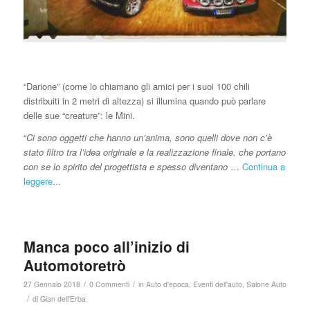
“Darione” (come lo chiamano gli amici per i suoi 100 chili
distribuiti in 2 metri di altezza) si illumina quando può parlare
delle sue “creature”: le Mini.
“
Ci sono oggetti che hanno un’anima, sono quelli dove non c’è
stato filtro tra l’idea originale e la realizzazione finale, che portano
con se lo spirito del progettista e spesso diventano
…
Continua a
leggere...
Manca poco all’inizio di
Automotoretrò
/
/
27 Gennaio 2018
0 Commenti
in
Auto d'epoca
,
Eventi dell'auto
,
Salone Auto
/
di
Gian dell'Erba