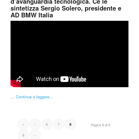
d’avanguardia tecnologica. Ce le
sintetizza Sergio Solero, presidente e
AD BMW Italia
…
Continua a leggere...
«
‹
6
7
8
Pagina 8 di 9
9
›