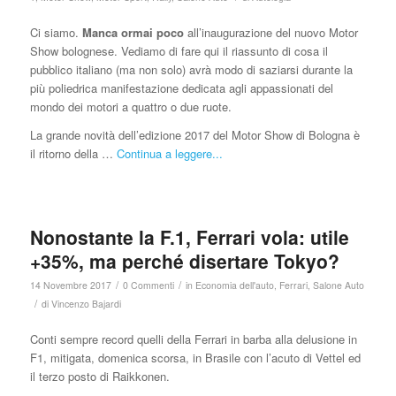
Ci siamo.
Manca ormai poco
all’inaugurazione del nuovo Motor
Show bolognese. Vediamo di fare qui il riassunto di cosa il
pubblico italiano (ma non solo) avrà modo di saziarsi durante la
più poliedrica manifestazione dedicata agli appassionati del
mondo dei motori a quattro o due ruote.
La grande novità dell’edizione 2017 del Motor Show di Bologna è
il ritorno della …
Continua a leggere...
Nonostante la F.1, Ferrari vola: utile
+35%, ma perché disertare Tokyo?
/
/
14 Novembre 2017
0 Commenti
in
Economia dell'auto
,
Ferrari
,
Salone Auto
/
di
Vincenzo Bajardi
Conti sempre record quelli della Ferrari in barba alla delusione in
F1, mitigata, domenica scorsa, in Brasile con l’acuto di Vettel ed
il terzo posto di Raikkonen.