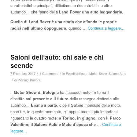
caratteristiche principali, difficilmente riscontrabili su altre
automobili, che fanno della
Land Rover una auto leggendaria.
Quella di Land Rover è una storia che affonda le proprie
radici nell’ultimo dopoguerra
, quando …
Continua a leggere...
Saloni dell’auto: chi sale e chi
scende
/
/
7 Dicembre 2017
1 Commento
in
Eventi dell'auto
,
Motor Show
,
Salone Auto
/
di
Pierluigi Bonora
Il
Motor Show di Bologna
ha riacceso motori e torna il
dibattito
sul presente e il futuro
delle rassegne dedicate alle
automobili.
Eicma a parte
, cioè il Salone mondiale delle moto,
sono tre, in questo momento, gli appuntamenti più importanti
riguardanti le quattro ruote:
a Torino, in giugno, con il Parco
Valentino; il Salone Auto e Moto d’epoca che
…
Continua a
leggere...