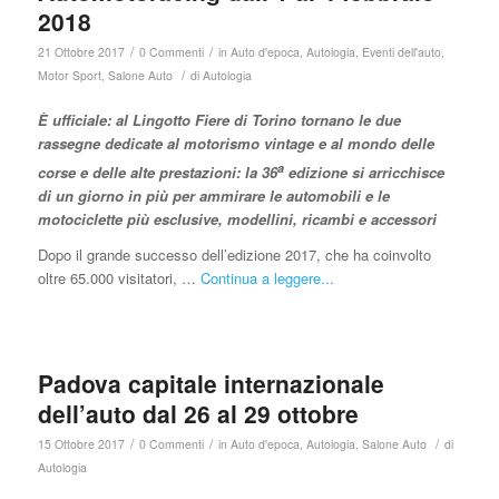
2018
/
/
21 Ottobre 2017
0 Commenti
in
Auto d'epoca
,
Autologia
,
Eventi dell'auto
,
/
Motor Sport
,
Salone Auto
di
Autologia
È ufficiale: al Lingotto Fiere di Torino tornano le due
rassegne dedicate al motorismo vintage e al mondo delle
a
corse e delle alte prestazioni: la 36
edizione si arricchisce
di un giorno in più per ammirare le automobili e le
motociclette più esclusive, modellini, ricambi e accessori
Dopo il grande successo dell’edizione 2017, che ha coinvolto
oltre 65.000 visitatori, …
Continua a leggere...
Padova capitale internazionale
dell’auto dal 26 al 29 ottobre
/
/
/
15 Ottobre 2017
0 Commenti
in
Auto d'epoca
,
Autologia
,
Salone Auto
di
Autologia