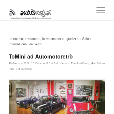
Le notizie, i resoconti, le recensioni e i giudizi sui Saloni
Internazionali dell’auto
ToMini ad Automotoretrò
/
/
29 Gennaio 2018
0 Commenti
in
Auto d'epoca
,
Eventi dell'auto
,
Mini
,
Salone
/
Auto
di
Autologia