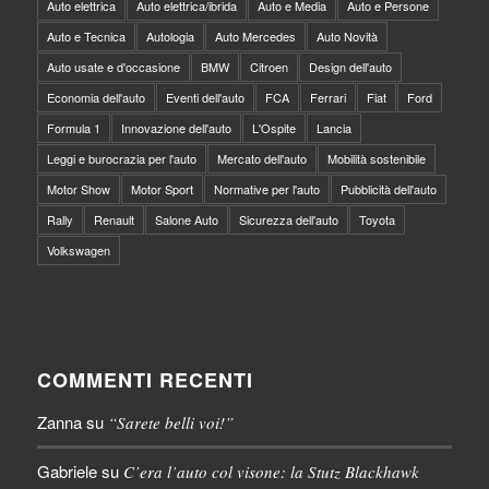
Auto elettrica
Auto elettrica/ibrida
Auto e Media
Auto e Persone
Auto e Tecnica
Autologia
Auto Mercedes
Auto Novità
Auto usate e d'occasione
BMW
Citroen
Design dell'auto
Economia dell'auto
Eventi dell'auto
FCA
Ferrari
Fiat
Ford
Formula 1
Innovazione dell'auto
L'Ospite
Lancia
Leggi e burocrazia per l'auto
Mercato dell'auto
Mobilità sostenibile
Motor Show
Motor Sport
Normative per l'auto
Pubblicità dell'auto
Rally
Renault
Salone Auto
Sicurezza dell'auto
Toyota
Volkswagen
COMMENTI RECENTI
Zanna
su
“Sarete belli voi!”
Gabriele
su
C’era l’auto col visone: la Stutz Blackhawk