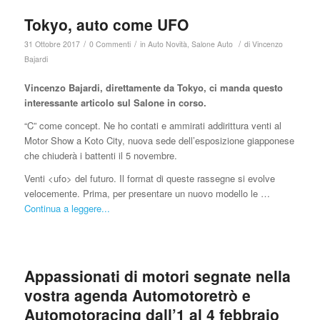
Tokyo, auto come UFO
/
/
/
31 Ottobre 2017
0 Commenti
in
Auto Novità
,
Salone Auto
di
Vincenzo
Bajardi
Vincenzo Bajardi, direttamente da Tokyo, ci manda questo
interessante articolo sul Salone in corso.
“C” come concept. Ne ho contati e ammirati addirittura venti al
Motor Show a Koto City, nuova sede dell’esposizione giapponese
che chiuderà i battenti il 5 novembre.
Venti <ufo> del futuro. Il format di queste rassegne si evolve
velocemente. Prima, per presentare un nuovo modello le …
Continua a leggere...
Appassionati di motori segnate nella
vostra agenda Automotoretrò e
Automotoracing dall’1 al 4 febbraio