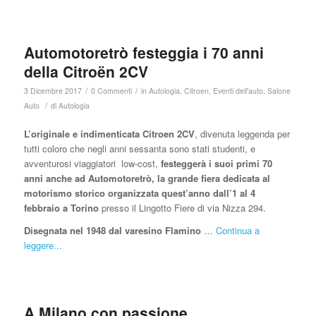
Automotoretrò festeggia i 70 anni
della Citroën 2CV
/
/
3 Dicembre 2017
0 Commenti
in
Autologia
,
Citroen
,
Eventi dell'auto
,
Salone
/
Auto
di
Autologia
L’originale e indimenticata Citroen 2CV
, divenuta leggenda per
tutti coloro che negli anni sessanta sono stati studenti, e
avventurosi viaggiatori low-cost,
festeggerà i suoi primi 70
anni anche ad Automotoretrò, la grande fiera dedicata al
motorismo storico organizzata quest’anno dall’1 al 4
febbraio a Torino
presso il Lingotto Fiere di via Nizza 294.
Disegnata nel 1948 dal varesino Flamino
…
Continua a
leggere...
A Milano con passione