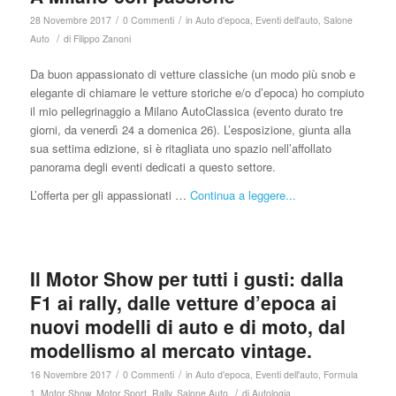
/
/
28 Novembre 2017
0 Commenti
in
Auto d'epoca
,
Eventi dell'auto
,
Salone
/
Auto
di
Filippo Zanoni
Da buon appassionato di vetture classiche (un modo più snob e
elegante di chiamare le vetture storiche e/o d’epoca) ho compiuto
il mio pellegrinaggio a Milano AutoClassica (evento durato tre
giorni, da venerdì 24 a domenica 26). L’esposizione, giunta alla
sua settima edizione, si è ritagliata uno spazio nell’affollato
panorama degli eventi dedicati a questo settore.
L’offerta per gli appassionati …
Continua a leggere...
Il Motor Show per tutti i gusti: dalla
F1 ai rally, dalle vetture d’epoca ai
nuovi modelli di auto e di moto, dal
modellismo al mercato vintage.
/
/
16 Novembre 2017
0 Commenti
in
Auto d'epoca
,
Eventi dell'auto
,
Formula
/
1
,
Motor Show
,
Motor Sport
,
Rally
,
Salone Auto
di
Autologia