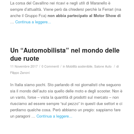
La corsa del Cavallino nei ricavi e negli utili di Maranello è
sempre d’attualità. Viene però da chiedersi perchè la Ferrari (ma
anche il Gruppo Fca)
non abbia partecipato al Motor Show di
…
Continua a leggere...
Un “Automobilista” nel mondo delle
due ruote
/
/
/
11 Novembre 2017
0 Commenti
in
Mobilità sostenibile
,
Salone Auto
di
Filippo Zanoni
In Italia siamo pochi. Sto parlando di noi giornalisti che seguono
sia il mondo dell’auto sia quello delle moto e degli scooter. Non è
un vanto, forse – vista la quantità di prodotti sul mercato – non
riusciamo ad essere sempre “sul pezzo” in questi due settori e ci
perdiamo qualche cosa. Però abbiamo un pregio: sappiamo fare
un paragoni …
Continua a leggere...