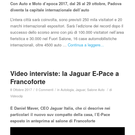
Con Auto e Moto d’epoca 2017, dal 26 al 29 ottobre, Padova
diventa la capitale internazionale dell’auto
L’intera città sarà coinvolta, sono previsti 250 mila visitatori e 20
marchi internazionali espositori. Sarà l’edizione dei record dopo il
successo dello scorso anno con più di 100.000 visitatori nell’area
fieristica e 30.000 nel Fuori Salone, 16 case automobilistiche
internazionali, oltre 4500 auto …
Continua a leggere...
Video interviste: la Jaguar E-Pace a
Francoforte
/
/
/
8 Ottobre 2017
0 Commenti
in
Autologia
,
Jaguar
,
Salone Auto
di
Videoclip
È Daniel Maver, CEO Jaguar Italia, che ci descrive nei
particolari il nuovo suv compatto della casa, l’E-Pace
esposto in anteprima al salone di Francoforte