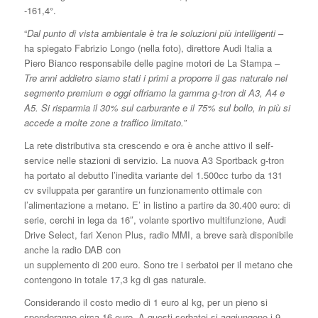
-161,4°.
“
Dal punto di vista ambientale è tra le soluzioni più intelligenti
–
ha spiegato Fabrizio Longo (nella foto), direttore Audi Italia a
Piero Bianco responsabile delle pagine motori de La Stampa –
Tre anni addietro siamo stati i primi a proporre il gas naturale nel
segmento premium e oggi offriamo la gamma g-tron di A3, A4 e
A5. Si risparmia il 30% sul carburante e il 75% sul bollo, in più si
accede a molte zone a traffico limitato.”
La rete distributiva sta crescendo e ora è anche attivo il self-
service nelle stazioni di servizio. La nuova A3 Sportback g-tron
ha portato al debutto l’inedita variante del 1.500cc turbo da 131
cv sviluppata per garantire un funzionamento ottimale con
l’alimentazione a metano. E’ in listino a partire da 30.400 euro: di
serie, cerchi in lega da 16″, volante sportivo multifunzione, Audi
Drive Select, fari Xenon Plus, radio MMI, a breve sarà disponibile
anche la radio DAB con
un supplemento di 200 euro. Sono tre i serbatoi per il metano che
contengono in totale 17,3 kg di gas naturale.
Considerando il costo medio di 1 euro al kg, per un pieno si
spenderanno circa 16 euro. A questi serbatoi si aggiungono i 9