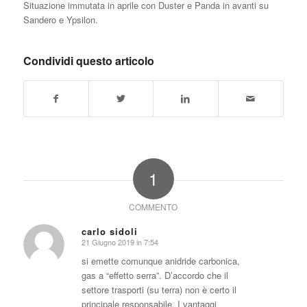
Situazione immutata in aprile con Duster e Panda in avanti su
Sandero e Ypsilon.
Condividi questo articolo
1
COMMENTO
carlo sidoli
21 Giugno 2019 in 7:54
dice:
si emette comunque anidride carbonica,
gas a “effetto serra”. D’accordo che il
settore trasporti (su terra) non è certo il
principale responsabile. I vantaggi