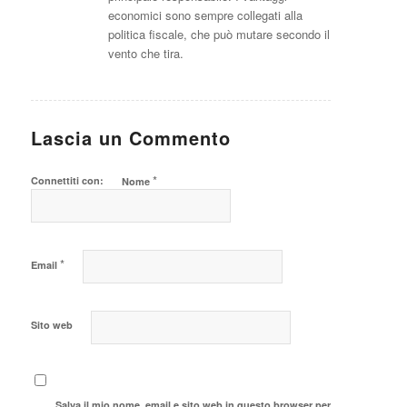
economici sono sempre collegati alla
politica fiscale, che può mutare secondo il
vento che tira.
Lascia un Commento
*
Connettiti con:
Nome
*
Email
Sito web
Salva il mio nome, email e sito web in questo browser per