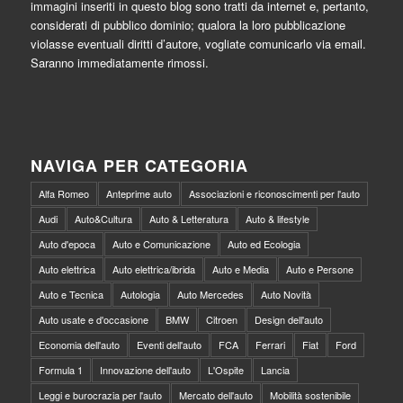
immagini inseriti in questo blog sono tratti da internet e, pertanto,
considerati di pubblico dominio; qualora la loro pubblicazione
violasse eventuali diritti d’autore, vogliate comunicarlo via email.
Saranno immediatamente rimossi.
NAVIGA PER CATEGORIA
Alfa Romeo
Anteprime auto
Associazioni e riconoscimenti per l'auto
Audi
Auto&Cultura
Auto & Letteratura
Auto & lifestyle
Auto d'epoca
Auto e Comunicazione
Auto ed Ecologia
Auto elettrica
Auto elettrica/ibrida
Auto e Media
Auto e Persone
Auto e Tecnica
Autologia
Auto Mercedes
Auto Novità
Auto usate e d'occasione
BMW
Citroen
Design dell'auto
Economia dell'auto
Eventi dell'auto
FCA
Ferrari
Fiat
Ford
Formula 1
Innovazione dell'auto
L'Ospite
Lancia
Leggi e burocrazia per l'auto
Mercato dell'auto
Mobilità sostenibile