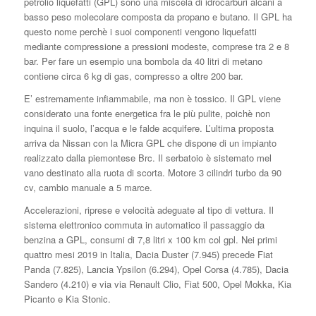
petrolio liquefatti (GPL) sono una miscela di idrocarburi alcani a
basso peso molecolare composta da propano e butano. Il GPL ha
questo nome perchè i suoi componenti vengono liquefatti
mediante compressione a pressioni modeste, comprese tra 2 e 8
bar. Per fare un esempio una bombola da 40 litri di metano
contiene circa 6 kg di gas, compresso a oltre 200 bar.
E’ estremamente infiammabile, ma non è tossico. Il GPL viene
considerato una fonte energetica fra le più pulite, poichè non
inquina il suolo, l’acqua e le falde acquifere. L’ultima proposta
arriva da Nissan con la Micra GPL che dispone di un impianto
realizzato dalla piemontese Brc. Il serbatoio è sistemato mel
vano destinato alla ruota di scorta. Motore 3 cilindri turbo da 90
cv, cambio manuale a 5 marce.
Accelerazioni, riprese e velocità adeguate al tipo di vettura. Il
sistema elettronico commuta in automatico il passaggio da
benzina a GPL, consumi di 7,8 litri x 100 km col gpl. Nei primi
quattro mesi 2019 in Italia, Dacia Duster (7.945) precede Fiat
Panda (7.825), Lancia Ypsilon (6.294), Opel Corsa (4.785), Dacia
Sandero (4.210) e via via Renault Clio, Fiat 500, Opel Mokka, Kia
Picanto e Kia Stonic.