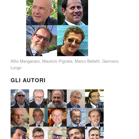
Alfio Manganaro
,
Maurizio Pignata
,
Marco Belletti
,
Germano
Longo
GLI AUTORI