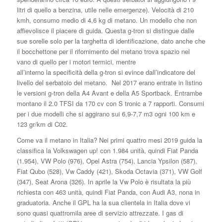
litri di quello a benzina, utile nelle emergenze). Velocità di 210
kmh, consumo medio di 4,6 kg di metano. Un modello che non
affievolisce il piacere di guida. Questa g-tron si distingue dalle
sue sorelle solo per la targhetta di identificazione, dato anche che
il bocchettone per il rifornimento del metano trova spazio nel
vano di quello per i motori termici, mentre
all’interno la specificità della g-tron si evince dall’indicatore del
livello del serbatoio del metano. Nel 2017 erano entrate in listino
le versioni g-tron della A4 Avant e della A5 Sportback. Entrambe
montano il 2.0 TFSI da 170 cv con S tronic a 7 rapporti. Consumi
per i due modelli che si aggirano sui 6,9-7,7 m3 ogni 100 km e
123 gr/km di C02.
Come va il metano in Italia? Nei primi quattro mesi 2019 guida la
classifica la Volkswagen up! con 1.984 unità, quindi Fiat Panda
(1.954), VW Polo (976), Opel Astra (754), Lancia Ypsilon (587),
Fiat Qubo (528), Vw Caddy (421), Skoda Octavia (371), VW Golf
(347), Seat Arona (326). In aprile la Vw Polo è risultata la più
richiesta con 463 unità, quindi Fiat Panda, con Audi A3, nona in
graduatoria. Anche il GPL ha la sua clientela in Italia dove vi
sono quasi quattromila aree di servizio attrezzate. I gas di