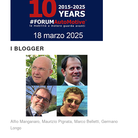
I BLOGGER
Alfio Manganaro
,
Maurizio Pignata
,
Marco Belletti
,
Germano
Longo