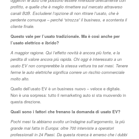
oggettivi le auto che possono essere rivendute direttamente con
profitto, e quelle che è meglio rimettere sul mercato attraverso
canali B2B. Escluderei l’opzione di non ritirare l’usato, che è
perdente comunque – perché “strozza” il business, e scontenta il
cliente finale.
Questo vale per l’usato tradizionale. Ma è così anche per
l’usato elettrico e ibrido?
A maggior ragione. Qui l’effetto novità è ancora più forte, e la
perdita di valore ancora più rapida. Chi oggi è interessato a un
usato EV non comprerebbe la stessa vettura tra sei mesi. Tenere
ferme le auto elettriche significa correre un rischio commerciale
molto alto.
Quello dell’usato EV è un business nuovo – veloce e digitale.
Non è una sorpresa: tutto il remarketing auto si sta muovendo in
questa direzione.
Quali sono i fattori che frenano la domanda di usato EV?
Pochi mesi fa abbiamo svolto un’indagine sull’argomento, la più
grande mai fatta in Europa: oltre 700 interviste a operatori
professionali in 24 Paesi. Da questa ricerca è emerso che i dubbi