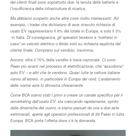
dei clienti finali sono soprattutto due:
la tenuta delle batterie e
l’insufficienza delle infrastrutture di ricarica.
Ma abbiamo scoperto anche altre cose molto interessanti.
Ad
esempio,
i trader che dichiarano di aver ricevuto richieste di
usato EV rappresentano il 9% del totale in Europa, e solo il 3%
in Italia.
Di conseguenza, gli operatori tendono a “mettersi in
casa” un veicolo elettrico o ibrido solo su richiesta esplicita del
cliente finale. Comprano sul venduto, insomma.
Ancora: oltre il 70% delle vendite è trans-nazionale. C
i sono
Paesi più avanti nel processo di elettrificazione, che “assorbono”
auto EV – e altri che le vendono. Quasi tutte le vetture italiane
vanno all’estero, in particolare in Europa del nord. L’andamento
delle nostre aste lo dimostra chiaramente.
Come BCA siamo stati i primi a creare un canale specifico per il
remarketing dell’usato EV: sta crescendo rapidamente, spinto
dalle dinamiche del nuovo, e siamo passati da una a due aste
settimanali, aperte agli operatori professionali di
29 Paesi in
tutta
Europa.
BCA porta l’offerta dove c’è la domanda.