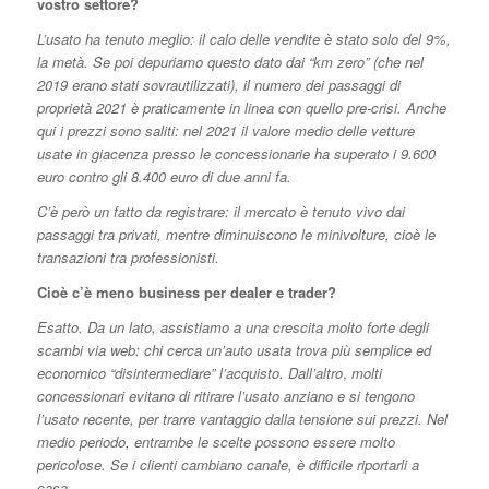
vostro settore?
L’usato ha tenuto meglio: il calo delle vendite è stato solo del 9%,
la metà. Se poi depuriamo questo dato dai “km zero” (che nel
2019 erano stati sovrautilizzati), il numero dei passaggi di
proprietà 2021 è praticamente in linea con quello pre-crisi. Anche
qui i prezzi sono saliti: nel 2021 il valore medio delle vetture
usate in giacenza presso le concessionarie ha superato i 9.600
euro contro gli 8.400 euro di due anni fa.
C’è però un fatto da registrare: il mercato è tenuto vivo dai
passaggi tra privati, mentre diminuiscono le minivolture, cioè le
transazioni tra professionisti.
Cioè c’è meno business per dealer e trader?
Esatto. Da un lato, assistiamo a una crescita molto forte degli
scambi via web: chi cerca un’auto usata trova più semplice ed
economico “disintermediare” l’acquisto. Dall’altro
,
molti
concessionari evitano di ritirare l’usato anziano e si tengono
l’usato recente, per trarre vantaggio dalla tensione sui prezzi. Nel
medio periodo, entrambe le scelte possono essere molto
pericolose. Se i clienti cambiano canale, è difficile riportarli a
casa.