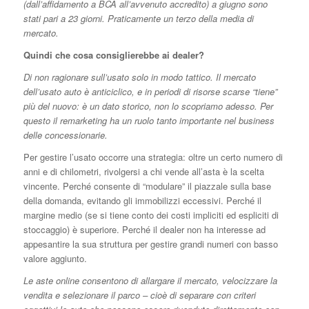
(dall’affidamento a BCA all’avvenuto accredito) a giugno sono
stati pari a 23 giorni. Praticamente un terzo della media di
mercato.
Quindi che cosa consiglierebbe ai dealer?
Di non ragionare sull’usato solo in modo tattico. Il mercato
dell’usato auto è anticiclico, e in periodi di risorse scarse “tiene”
più del nuovo: è un dato storico, non lo scopriamo adesso. Per
questo il remarketing ha un ruolo tanto importante nel business
delle concessionarie.
Per gestire l’usato occorre una strategia: oltre un certo numero di
anni e di chilometri, rivolgersi a chi vende all’asta è la scelta
vincente. Perché consente di “modulare” il piazzale sulla base
della domanda, evitando gli immobilizzi eccessivi. Perché il
margine medio (se si tiene conto dei costi impliciti ed espliciti di
stoccaggio) è superiore. Perché il dealer non ha interesse ad
appesantire la sua struttura per gestire grandi numeri con basso
valore aggiunto.
Le aste online consentono di allargare il mercato, velocizzare la
vendita e selezionare il parco – cioè di separare con criteri