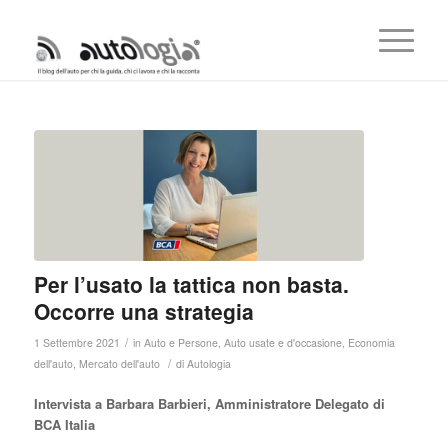
Per l’usato la tattica non basta.
Occorre una strategia
/
1 Settembre 2021
in
Auto e Persone
,
Auto usate e d'occasione
,
Economia
/
dell'auto
,
Mercato dell'auto
di
Autologia
Intervista a Barbara Barbieri, Amministratore Delegato di
BCA Italia