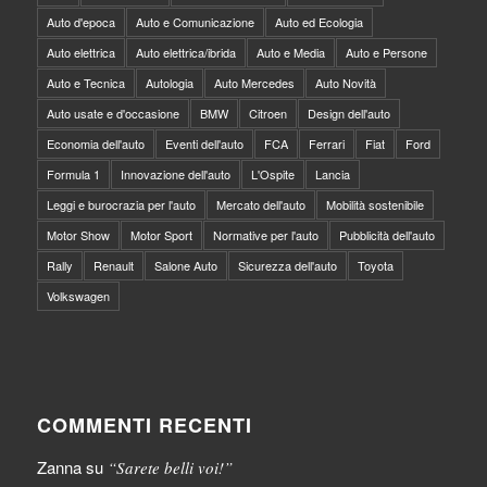
Auto d'epoca
Auto e Comunicazione
Auto ed Ecologia
Auto elettrica
Auto elettrica/ibrida
Auto e Media
Auto e Persone
Auto e Tecnica
Autologia
Auto Mercedes
Auto Novità
Auto usate e d'occasione
BMW
Citroen
Design dell'auto
Economia dell'auto
Eventi dell'auto
FCA
Ferrari
Fiat
Ford
Formula 1
Innovazione dell'auto
L'Ospite
Lancia
Leggi e burocrazia per l'auto
Mercato dell'auto
Mobilità sostenibile
Motor Show
Motor Sport
Normative per l'auto
Pubblicità dell'auto
Rally
Renault
Salone Auto
Sicurezza dell'auto
Toyota
Volkswagen
COMMENTI RECENTI
Zanna
su
“Sarete belli voi!”