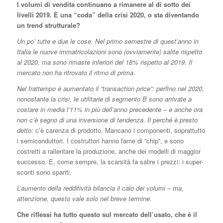
I volumi di vendita continuano a rimanere al di sotto dei
livelli 2019. È una “coda” della crisi 2020, o sta diventando
un trend strutturale?
Un po’ tutte e due le cose. Nel primo semestre di quest’anno in
Italia le nuove immatricolazioni sono (ovviamente) salite rispetto
al 2020, ma sono rimaste inferiori del 18% rispetto al 2019. Il
mercato non ha ritrovato il ritmo di prima.
Nel frattempo è aumentato il “transaction price”: perfino nel 2020,
nonostante la crisi, le utilitarie di segmento B sono arrivate a
costare in media l’11% in più dell’anno precedente – e anche ora
non c’è segno di una inversione di tendenza. Il perché è presto
detto:
c’è carenza di prodotto. Mancano i componenti, soprattutto
i semiconduttori. I costruttori hanno fame di “chip”, e sono
costretti a rallentare la produzione, anche dei modelli di maggior
successo. E, come sempre, la scarsità fa salire i prezzi: i super-
sconti sono spariti.
L’aumento della redditività bilancia il calo dei volumi – ma,
attenzione, questo vale solo nel breve termine.
Che riflessi ha tutto questo sul mercato dell’usato, che è il