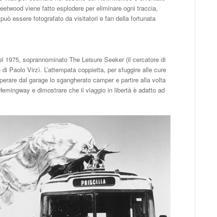
 Fleetwood viene fatto esplodere per eliminare ogni traccia,
può essere fotografato da visitatori e fan della fortunata
del 1975, soprannominato The Leisure Seeker (il cercatore di
e di Paolo Virzì. L’attempata coppietta, per sfuggire alle cure
perare dal garage lo sgangherato camper e partire alla volta
Hemingway e dimostrare che il viaggio in libertà è adatto ad