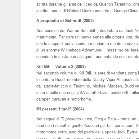
scritta durante gli anni del liceo da Quentin Tarantino, ch
vestire i panni di Richard Gecko accanto a George Cloo
A proposito di Schmidt (2002)
Neo pensionato, Warren Schmidt (interpretato da Jack N
matrimonio. Per dare un nuovo senso alla propria vita, dec
con lo scopo di convincerla a mandare a monte le nozze. I
di un enorme Winnebago Adventurer, il massimo del lusso
quando è in sosta può allargarsi, aumentando così comfor
Kill Bill – Volume 2 (2003)
Nel secondo volume di Kill Bill, la sete di vendetta port
incontrare Budd, membro della Deadly Viper Assassination 
dall’attore-feticcio di Tarantino, Michael Madsen, Budd 
casa mobile che negli USA caratterizza i cosiddetti trailer 
camper, caravan e motorhome.
Mi presenti i tuoi? (2004)
Nel sequel di
Ti presento i miei
, Greg e Pam – ormai ad u
road con i rispettivi genitori/suoceri per farli conoscere. A
motorhome extralusso del padre della sposa Jack Byrne (
personalizzato con telecamere nascoste per spiare e contro