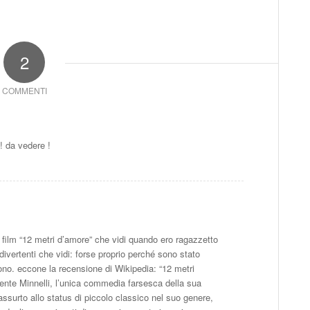
2
COMMENTI
! da vedere !
l film “12 metri d’amore” che vidi quando ero ragazzetto
ivertenti che vidi: forse proprio perché sono stato
no. eccone la recensione di Wikipedia: “12 metri
cente Minnelli, l’unica commedia farsesca della sua
 assurto allo status di piccolo classico nel suo genere,