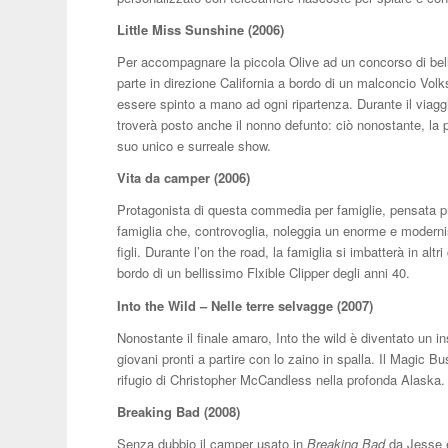
Little Miss Sunshine (2006)
Per accompagnare la piccola Olive ad un concorso di bell
parte in direzione California a bordo di un malconcio Volk
essere spinto a mano ad ogni ripartenza. Durante il viag
troverà posto anche il nonno defunto: ciò nonostante, la pi
suo unico e surreale show.
Vita da camper (2006)
Protagonista di questa commedia per famiglie, pensata pro
famiglia che, controvoglia, noleggia un enorme e moder
figli. Durante l’on the road, la famiglia si imbatterà in alt
bordo di un bellissimo Flxible Clipper degli anni 40.
Into the Wild – Nelle terre selvagge (2007)
Nonostante il finale amaro, Into the wild è diventato un 
giovani pronti a partire con lo zaino in spalla. Il Magic B
rifugio di Christopher McCandless nella profonda Alaska.
Breaking Bad (2008)
Senza dubbio il camper usato in
Breaking Bad
da Jesse e