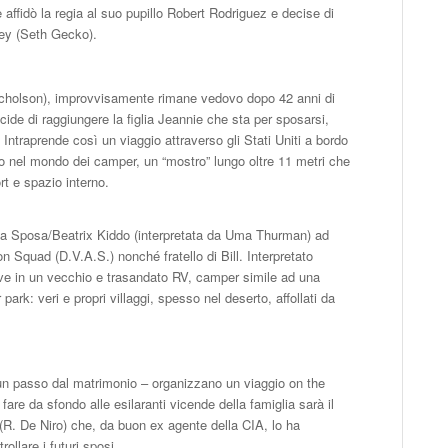
e affidò la regia al suo pupillo Robert Rodriguez e decise di
ney (Seth Gecko).
icholson), improvvisamente rimane vedovo dopo 42 anni di
ide di raggiungere la figlia Jeannie che sta per sposarsi,
ntraprende così un viaggio attraverso gli Stati Uniti a bordo
 nel mondo dei camper, un “mostro” lungo oltre 11 metri che
t e spazio interno.
a la Sposa/Beatrix Kiddo (interpretata da Uma Thurman) ad
Squad (D.V.A.S.) nonché fratello di Bill. Interpretato
vive in un vecchio e trasandato RV, camper simile ad una
park: veri e propri villaggi, spesso nel deserto, affollati da
n passo dal matrimonio – organizzano un viaggio on the
 fare da sfondo alle esilaranti vicende della famiglia sarà il
R. De Niro) che, da buon ex agente della CIA, lo ha
llare i futuri sposi.