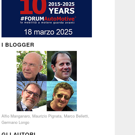
I BLOGGER
Alfio Manganaro
,
Maurizio Pignata
,
Marco Belletti
,
Germano Longo
GLI AUTORI