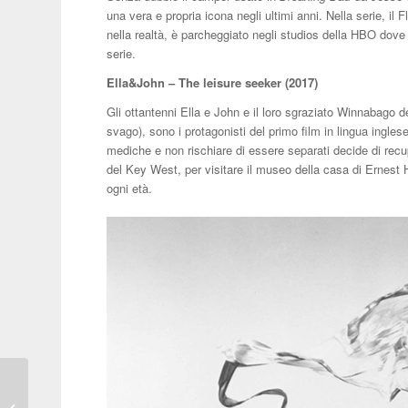
una vera e propria icona negli ultimi anni. Nella serie, il
nella realtà, è parcheggiato negli studios della HBO dove 
serie.
Ella&John – The leisure seeker (2017)
Gli ottantenni Ella e John e il loro sgraziato Winnabago 
svago), sono i protagonisti del primo film in lingua ingles
mediche e non rischiare di essere separati decide di recu
del Key West, per visitare il museo della casa di Ernest 
ogni età.
A quale Brand
automobilistico sono più