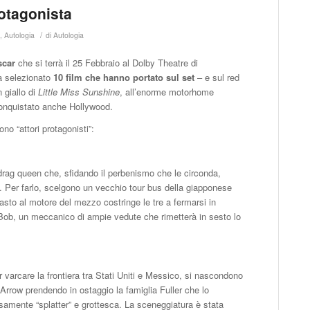
rotagonista
/
e
,
Autologia
di
Autologia
scar
che si terrà il 25 Febbraio al Dolby Theatre di
ha selezionato
10 film che hanno portato sul set
– e sul red
 giallo di
Little Miss Sunshine
, all’enorme motorhome
onquistato anche Hollywood.
no “attori protagonisti”:
drag queen che, sfidando il perbenismo che le circonda,
lia. Per farlo, scelgono un vecchio tour bus della giapponese
sto al motore del mezzo costringe le tre a fermarsi in
Bob, un meccanico di ampie vedute che rimetterà in sesto lo
 varcare la frontiera tra Stati Uniti e Messico, si nascondono
rrow prendendo in ostaggio la famiglia Fuller che lo
amente “splatter” e grottesca. La sceneggiatura è stata