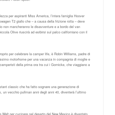
ezza per aspiranti Miss America, l’intera famiglia Hoover
swagen T2 giallo che – a causa della frizione rotta – deve
gio non mancheranno le disavventure e a bordo del van
ccola Olive riuscirà ad esibirsi sul palco californiano con il
prio per celebrare la camper life, è Robin Williams, padre di
nissimo motorhome per una vacanza in compagnia di moglie e
ri camperisti della prima ora tra cui i Gornicke, che viaggiano a
instant classic che ha fatto sognare una generazione di
us, un vecchio pullman anni degli anni 40, diventerà l’ultimo
 Walt per cucinare nel deserto del New Mexico è diventato