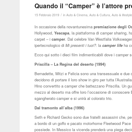
Quando il “Camper” è l’attore p
/
15 Febbraio 2019
in
Auto & Cinema
,
Auto & Cultura
,
Auto & lifestyl
In occasione della novantunesima
premiazione degli O
Hollywood,
Yescapa
, la piattaforma di camper sharing, 
carpet – i
camper
. Dal celebre Van Westfalia Volkswagen
ipertecnologico di
Mi presenti i tuoi?
: la
camper life
ha c
Ecco qui sotto i dieci film indimenticabili dove i camper so
Priscilla – La Regina del deserto (1994)
Bernadette, Mitzi e Felicia sono una transessuale e due 
decidono di portare il loro show in giro per tutta l’Austra
Hino convertito a camper che battezzano Priscilla. Un gua
mezzo al deserto ma offre loro l’occasione di conoscere 
sgangherato camper e si unirà al colorato trio.
Dal tramonto all’alba (1996)
Seth e Richard Gecko sono due fratelli assassini che, per
a bordo di un goffo e pacato motorhome Fleetwood Pace A
possiede. In Messico la vicenda prenderà una piega decis