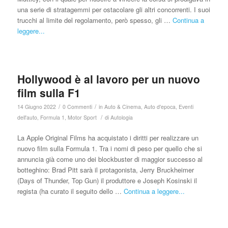
una serie di stratagemmi per ostacolare gli altri concorrenti. I suoi
trucchi al limite del regolamento, però spesso, gli …
Continua a
leggere...
Hollywood è al lavoro per un nuovo
film sulla F1
/
/
14 Giugno 2022
0 Commenti
in
Auto & Cinema
,
Auto d'epoca
,
Eventi
/
dell'auto
,
Formula 1
,
Motor Sport
di
Autologia
La Apple Original Films ha acquistato i diritti per realizzare un
nuovo film sulla Formula 1. Tra i nomi di peso per quello che si
annuncia già come uno dei blockbuster di maggior successo al
botteghino: Brad Pitt sarà il protagonista, Jerry Bruckheimer
(Days of Thunder, Top Gun) il produttore e Joseph Kosinski il
regista (ha curato il seguito dello …
Continua a leggere...