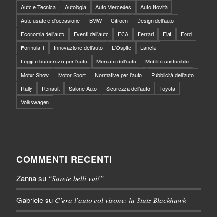
Auto e Tecnica
Autologia
Auto Mercedes
Auto Novità
Auto usate e d'occasione
BMW
Citroen
Design dell'auto
Economia dell'auto
Eventi dell'auto
FCA
Ferrari
Fiat
Ford
Formula 1
Innovazione dell'auto
L'Ospite
Lancia
Leggi e burocrazia per l'auto
Mercato dell'auto
Mobilità sostenibile
Motor Show
Motor Sport
Normative per l'auto
Pubblicità dell'auto
Rally
Renault
Salone Auto
Sicurezza dell'auto
Toyota
Volkswagen
COMMENTI RECENTI
Zanna
su
“Sarete belli voi!”
Gabriele
su
C’era l’auto col visone: la Stutz Blackhawk