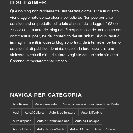
DISCLAIMER
Questo blog non rappresenta una testata giornalistica in quanto
viene aggiornato senza alcuna periodicità. Non può pertanto
considerarsi un prodotto editoriale ai sensi della legge n° 62 del
7.03.2001. L’autore del blog non è responsabile del contenuto dei
commenti ai post, nè del contenuto dei siti linkati. Alcuni testi o
immagini inseriti in questo blog sono tratti da internet e, pertanto,
considerati di pubblico dominio; qualora la loro pubblicazione
violasse eventuali diritti d’autore, vogliate comunicarlo via email.
Saranno immediatamente rimossi.
NAVIGA PER CATEGORIA
Alfa Romeo
Anteprime auto
Associazioni e riconoscimenti per l'auto
Audi
Auto&Cultura
Auto & Letteratura
Auto & lifestyle
Auto d'epoca
Auto e Comunicazione
Auto ed Ecologia
Auto elettrica
Auto elettrica/ibrida
Auto e Media
Auto e Persone