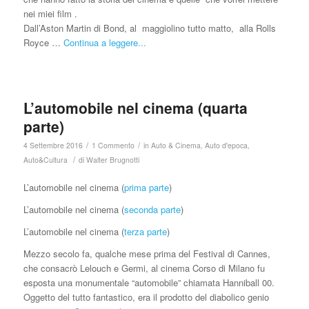
nei miei film .
Dall’Aston Martin di Bond, al maggiolino tutto matto, alla Rolls
Royce …
Continua a leggere...
L’automobile nel cinema (quarta
parte)
/
/
4 Settembre 2016
1 Commento
in
Auto & Cinema
,
Auto d'epoca
,
/
Auto&Cultura
di
Walter Brugnotti
L’automobile nel cinema (
prima parte
)
L’automobile nel cinema (
seconda parte
)
L’automobile nel cinema (
terza parte
)
Mezzo secolo fa, qualche mese prima del Festival di Cannes,
che consacrò Lelouch e Germi, al cinema Corso di Milano fu
esposta una monumentale “automobile” chiamata Hanniball 00.
Oggetto del tutto fantastico, era il prodotto del diabolico genio