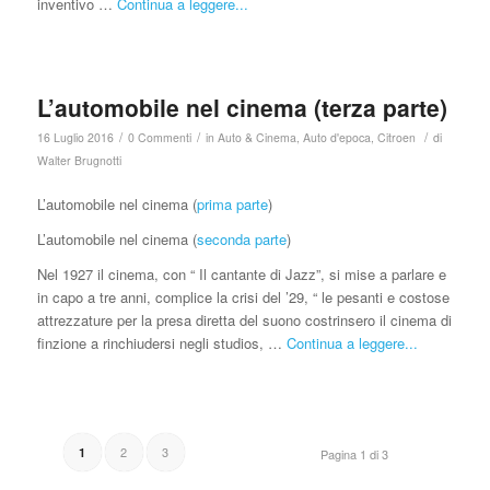
inventivo …
Continua a leggere...
L’automobile nel cinema (terza parte)
/
/
/
16 Luglio 2016
0 Commenti
in
Auto & Cinema
,
Auto d'epoca
,
Citroen
di
Walter Brugnotti
L’automobile nel cinema (
prima parte
)
L’automobile nel cinema (
seconda parte
)
Nel 1927 il cinema, con “ Il cantante di Jazz”, si mise a parlare e
in capo a tre anni, complice la crisi del ’29, “ le pesanti e costose
attrezzature per la presa diretta del suono costrinsero il cinema di
finzione a rinchiudersi negli studios, …
Continua a leggere...
2
3
1
Pagina 1 di 3