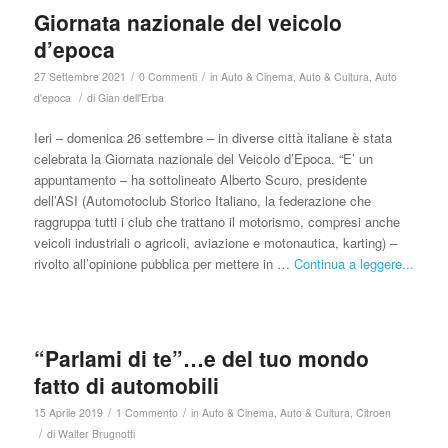
Giornata nazionale del veicolo
d’epoca
/
/
27 Settembre 2021
0 Commenti
in
Auto & Cinema
,
Auto & Cultura
,
Auto
/
d'epoca
di
Gian dell'Erba
Ieri – domenica 26 settembre – in diverse città italiane è stata
celebrata la Giornata nazionale del Veicolo d’Epoca. “E’ un
appuntamento – ha sottolineato Alberto Scuro, presidente
dell’ASI (Automotoclub Storico Italiano, la federazione che
raggruppa tutti i club che trattano il motorismo, compresi anche
veicoli industriali o agricoli, aviazione e motonautica, karting) –
rivolto all’opinione pubblica per mettere in …
Continua a leggere...
“Parlami di te”…e del tuo mondo
fatto di automobili
/
/
15 Aprile 2019
1 Commento
in
Auto & Cinema
,
Auto & Cultura
,
Citroen
/
di
Walter Brugnotti