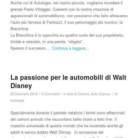
Anche noi di Autologia, nel nostro piccolo, vogliamo ricordare il
grande Paolo Villaggio. Coerenti con la nostra missione di
appassionati di automobilismo, non possiamo che farlo attraverso
l’auto più famosa di Fantozzi, il suo personaggio più iconico: la
Bianchina
La Bianchina è lo specchio su quattro ruote del suo proprietario,
timido e vessato, in una parola, “sfigato”.
Spesso il successo …
Continua a leggere...
La passione per le automobili di Walt
Disney
/
/
/
25 Dicembre 2016
0 Commenti
in
Auto & Cinema
,
Auto d'epoca
di
Autologia
Specialmente durante il periodo natalizio i bimbi sono affascinati
dai cartoni animati che raccontano belle storie a lieto fine. Il
maestro universale di questo mondo che ha incantato anche gli
adulti è senza dubbio Walt Disney. In occasione del