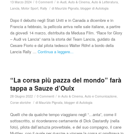
/
/
13 Marzo 2024
0 Commenti
in
Audi
,
Auto & Cinema
,
Auto & Letteratura
,
/
Lancia
,
Motor Sport
,
Rally
di
Maurizio Pignata, blogger di Autologia
Dopo il debutto negli Stati Uniti e in Canada a dicembre e in
Francia a febbraio, la pellicola arriva nelle sale italiane, a partire
da giovedì 14 marzo, distribuita da Medusa Film. “Race for Glory
– Audi vs Lancia” narra la storia del Team Lancia, guidato da
Cesare Fiorio e dal pilota tedesco Walter Röhrl a bordo della
Lancia Rally …
Continua a leggere...
“La corsa più pazza del mondo” farà
tappa a Sauze d’Oulx
/
/
28 Giugno 2022
0 Commenti
in
Auto & Cinema
,
Auto e Comunicazione
,
/
Corse storiche
di
Maurizio Pignata, blogger di Autologia
Quelli che da qualche tempo viaggiano negli “…anta”, come il
sottoscritto, si ricorderanno certamente di Dick Dastardly (nella
foto), pilota dall’astuzia proverbiale, e del suo compagno, il cane
Muttley, con il quale per riuscire a vincere la corsa si prodigava in