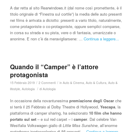
A dar retta al sito Rearwindows.it (dal nome così promettente, è il
titolo originale di “Finestra sul cortile”) la media delle auto presenti
nei films è arrivata a diciotto: presenti a vario titolo, naturalmente,
come protagoniste o co-protagoniste, oppure semplici comparse,
in corsa su strada e su pista, vere o di fantasia, umanizzate o
anonime. E non c’è da meravigliarsene: …
Continua a leggere...
Quando il “Camper” è l’attore
protagonista
/
/
15 Febbraio 2019
2 Commenti
in
Auto & Cinema
,
Auto & Cultura
,
Auto &
/
lifestyle
,
Autologia
di
Autologia
In occasione della novantunesima
premiazione degli Oscar
che
si terrà il 25 Febbraio al Dolby Theatre di Hollywood,
Yescapa
, la
piattaforma di camper sharing, ha selezionato
10 film che hanno
portato sul set
– e sul red carpet – i
camper
. Dal celebre Van
Westfalia Volkswagen giallo di
Little Miss Sunshine
, all’enorme
motorhome ipertecnologico di
Mi presenti
…
Continua a leggere...