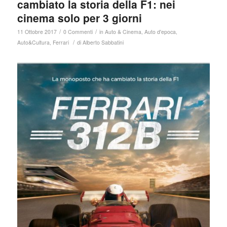
cambiato la storia della F1: nei
cinema solo per 3 giorni
/
/
11 Ottobre 2017
0 Commenti
in
Auto & Cinema
,
Auto d'epoca
,
/
Auto&Cultura
,
Ferrari
di
Alberto Sabbatini