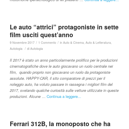
Le auto “attrici” protagoniste in sette
film usciti quest’anno
/
/
9 Novembre 2017
1 Commento
in
Auto & Cinema
,
Auto & Letteratura
,
/
Autologia
di
Autologia
Il 2017 è stato un anno particolarmente prolifico per le produzioni
cinematografiche dove le auto giocavano un ruolo centrale nei
film, quando proprio non giocavano un ruolo da protagoniste
assolute. HAPPY-CAR, il sito comparatore di prezzi per il
noleggio auto, ha voluto passare in rassegna i migliori film del
2017, svelando qualche curiosità sulle vetture utilizzate in queste
produzioni. Alcune
…
Continua a leggere...
Ferrari 312B, la monoposto che ha