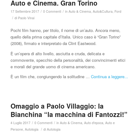
Auto e Cinema. Gran Torino
/
/
17 Settembre 2017
0 Commenti
in
Auto & Cinema
,
Auto&Cultura
,
Ford
/
di
Paolo Vinai
Pochi film hanno, per titolo, il nome di un’auto. Ancora meno,
quello della prima capitale d’Italia. Unico caso è “Gran Torino”
(2008), firmato e interpretato da Clint Eastwood.
È un’opera di alto livello, asciutta e cruda, delicata e
commovente, specchio della personalità, dei convincimenti etici
e morali del grande uomo di cinema americano.
È un film che, congiungendo la solitudine …
Continua a leggere...
Omaggio a Paolo Villaggio: la
Bianchina “la macchina di Fantozzi!”
/
/
4 Luglio 2017
0 Commenti
in
Auto & Cinema
,
Auto d'epoca
,
Auto e
/
Persone
,
Autologia
di
Autologia