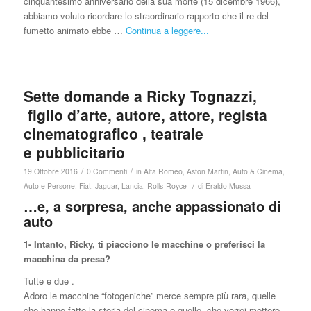
cinquantesimo anniversario della sua morte (15 dicembre 1966),
abbiamo voluto ricordare lo straordinario rapporto che il re del
fumetto animato ebbe …
Continua a leggere...
Sette domande a Ricky Tognazzi,
figlio d’arte, autore, attore, regista
cinematografico , teatrale
e pubblicitario
/
/
19 Ottobre 2016
0 Commenti
in
Alfa Romeo
,
Aston Martin
,
Auto & Cinema
,
/
Auto e Persone
,
Fiat
,
Jaguar
,
Lancia
,
Rolls-Royce
di
Eraldo Mussa
…e, a sorpresa, anche appassionato di
auto
1- Intanto, Ricky, ti piacciono le macchine o preferisci la
macchina da presa?
Tutte e due .
Adoro le macchine “fotogeniche” merce sempre più rara, quelle
che hanno fatto la storia del cinema e quelle che vorrei mettere