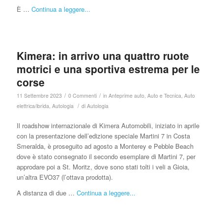
È …
Continua a leggere...
Kimera: in arrivo una quattro ruote
motrici e una sportiva estrema per le
corse
/
/
11 Settembre 2023
0 Commenti
in
Anteprime auto
,
Auto e Tecnica
,
Auto
/
elettrica/ibrida
,
Autologia
di
Autologia
Il roadshow internazionale di Kimera Automobili, iniziato in aprile
con la presentazione dell’edizione speciale Martini 7 in Costa
Smeralda, è proseguito ad agosto a Monterey e Pebble Beach
dove è stato consegnato il secondo esemplare di Martini 7, per
approdare poi a St. Moritz, dove sono stati tolti i veli a Gioia,
un’altra EVO37 (l’ottava prodotta).
A distanza di due …
Continua a leggere...