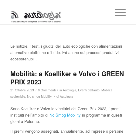
Le notizie, i test, i giudizi dell’auto ecologiche con alimentazioni
alternative elettriche o ibride. Ed anche sui processi produttivi
ecosostenubili.
Mobilità: a Koelliker e Volvo i GREEN
PRIX 2023
/
/
21 Ottobre 2023
0 Commenti
in
Autologia
,
Eventi dell'auto
,
Mobilità
/
sostenibile
,
No smog Mobility
di
Autologia
Sono Koelliker e Volvo le vincitrici dei Green Prix 2023, i premi
instituiti nell’ambito di
No Smog Mobility
in programma in questi
giorni a Palermo.
II premi vengono assegnati, annualmente, ad imprese o persone