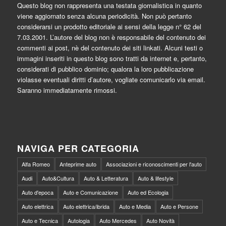
Questo blog non rappresenta una testata giornalistica in quanto
viene aggiornato senza alcuna periodicità. Non può pertanto
considerarsi un prodotto editoriale ai sensi della legge n° 62 del
7.03.2001. L’autore del blog non è responsabile del contenuto dei
commenti ai post, nè del contenuto dei siti linkati. Alcuni testi o
immagini inseriti in questo blog sono tratti da internet e, pertanto,
considerati di pubblico dominio; qualora la loro pubblicazione
violasse eventuali diritti d’autore, vogliate comunicarlo via email.
Saranno immediatamente rimossi.
NAVIGA PER CATEGORIA
Alfa Romeo
Anteprime auto
Associazioni e riconoscimenti per l'auto
Audi
Auto&Cultura
Auto & Letteratura
Auto & lifestyle
Auto d'epoca
Auto e Comunicazione
Auto ed Ecologia
Auto elettrica
Auto elettrica/ibrida
Auto e Media
Auto e Persone
Auto e Tecnica
Autologia
Auto Mercedes
Auto Novità