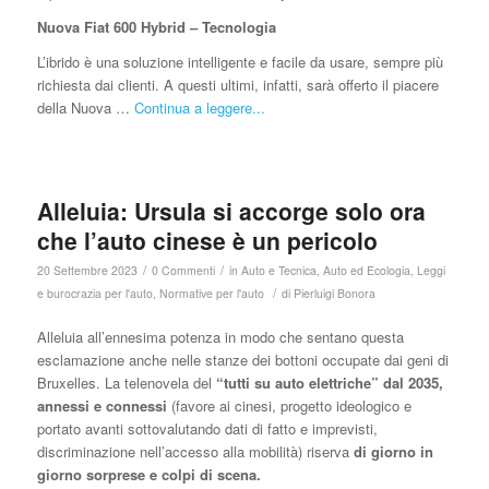
Nuova Fiat 600 Hybrid – Tecnologia
L’ibrido è una soluzione intelligente e facile da usare, sempre più
richiesta dai clienti. A questi ultimi, infatti, sarà offerto il piacere
della Nuova …
Continua a leggere...
Alleluia: Ursula si accorge solo ora
che l’auto cinese è un pericolo
/
/
20 Settembre 2023
0 Commenti
in
Auto e Tecnica
,
Auto ed Ecologia
,
Leggi
/
e burocrazia per l'auto
,
Normative per l'auto
di
Pierluigi Bonora
Alleluia all’ennesima potenza in modo che sentano questa
esclamazione anche nelle stanze dei bottoni occupate dai geni di
Bruxelles. La telenovela del
“tutti su auto elettriche” dal 2035,
annessi e connessi
(favore ai cinesi, progetto ideologico e
portato avanti sottovalutando dati di fatto e imprevisti,
discriminazione nell’accesso alla mobilità) riserva
di giorno in
giorno sorprese e colpi di scena.