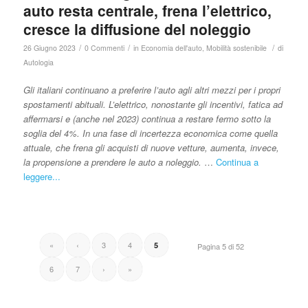
auto resta centrale, frena l’elettrico,
cresce la diffusione del noleggio
/
/
/
26 Giugno 2023
0 Commenti
in
Economia dell'auto
,
Mobilità sostenibile
di
Autologia
Gli italiani continuano a preferire l’auto agli altri mezzi per i propri
spostamenti abituali. L’elettrico, nonostante gli incentivi, fatica ad
affermarsi e (anche nel 2023) continua a restare fermo sotto la
soglia del 4%. In una fase di incertezza economica come quella
attuale, che frena gli acquisti di nuove vetture, aumenta, invece,
la propensione a prendere le auto a noleggio.
…
Continua a
leggere...
«
‹
3
4
5
Pagina 5 di 52
6
7
›
»