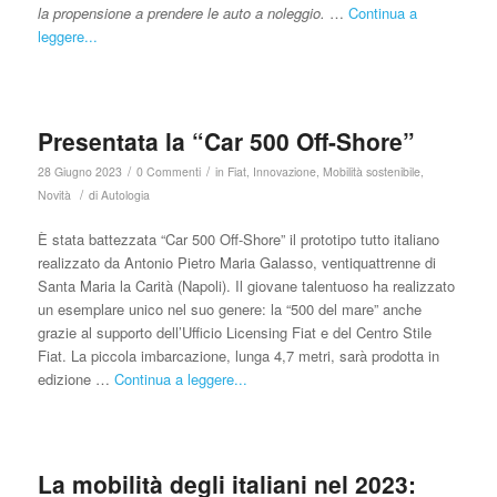
la propensione a prendere le auto a noleggio.
…
Continua a
leggere...
Presentata la “Car 500 Off-Shore”
/
/
28 Giugno 2023
0 Commenti
in
Fiat
,
Innovazione
,
Mobilità sostenibile
,
/
Novità
di
Autologia
È stata battezzata “Car 500 Off-Shore” il prototipo tutto italiano
realizzato da Antonio Pietro Maria Galasso, ventiquattrenne di
Santa Maria la Carità (Napoli). Il giovane talentuoso ha realizzato
un esemplare unico nel suo genere: la “500 del mare” anche
grazie al supporto dell’Ufficio Licensing Fiat e del Centro Stile
Fiat. La piccola imbarcazione, lunga 4,7 metri, sarà prodotta in
edizione …
Continua a leggere...
La mobilità degli italiani nel 2023: