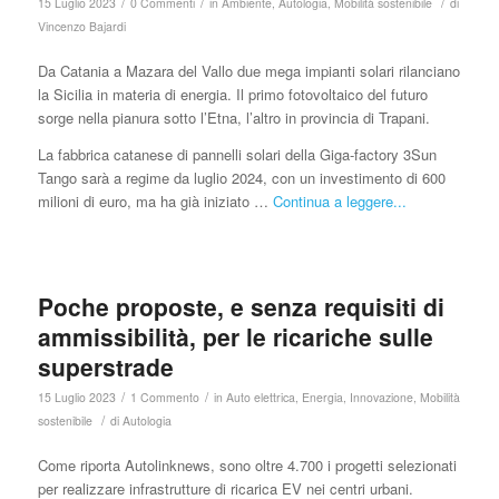
/
/
/
15 Luglio 2023
0 Commenti
in
Ambiente
,
Autologia
,
Mobilità sostenibile
di
Vincenzo Bajardi
Da Catania a Mazara del Vallo due mega impianti solari rilanciano
la Sicilia in materia di energia. Il primo fotovoltaico del futuro
sorge nella pianura sotto l’Etna, l’altro in provincia di Trapani.
La fabbrica catanese di pannelli solari della Giga-factory 3Sun
Tango sarà a regime da luglio 2024, con un investimento di 600
milioni di euro, ma ha già iniziato …
Continua a leggere...
Poche proposte, e senza requisiti di
ammissibilità, per le ricariche sulle
superstrade
/
/
15 Luglio 2023
1 Commento
in
Auto elettrica
,
Energia
,
Innovazione
,
Mobilità
/
sostenibile
di
Autologia
Come riporta Autolinknews, sono oltre 4.700 i progetti selezionati
per realizzare infrastrutture di ricarica EV nei centri urbani.