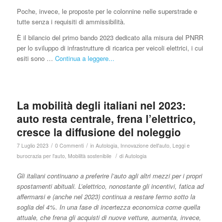
Poche, invece, le proposte per le colonnine nelle superstrade e
tutte senza i requisiti di ammissibilità.
È il bilancio del primo bando 2023 dedicato alla misura del PNRR
per lo sviluppo di infrastrutture di ricarica per veicoli elettrici, i cui
esiti sono …
Continua a leggere...
La mobilità degli italiani nel 2023:
auto resta centrale, frena l’elettrico,
cresce la diffusione del noleggio
/
/
7 Luglio 2023
0 Commenti
in
Autologia
,
Innovazione dell'auto
,
Leggi e
/
burocrazia per l'auto
,
Mobilità sostenibile
di
Autologia
Gli italiani continuano a preferire l’auto agli altri mezzi per i propri
spostamenti abituali. L’elettrico, nonostante gli incentivi, fatica ad
affermarsi e (anche nel 2023) continua a restare fermo sotto la
soglia del 4%. In una fase di incertezza economica come quella
attuale, che frena gli acquisti di nuove vetture, aumenta, invece,