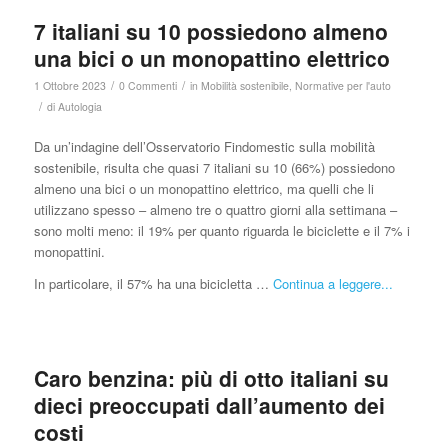
7 italiani su 10 possiedono almeno
una bici o un monopattino elettrico
/
/
1 Ottobre 2023
0 Commenti
in
Mobilità sostenibile
,
Normative per l'auto
/
di
Autologia
Da un’indagine dell’Osservatorio Findomestic sulla mobilità
sostenibile, risulta che quasi 7 italiani su 10 (66%) possiedono
almeno una bici o un monopattino elettrico, ma quelli che li
utilizzano spesso – almeno tre o quattro giorni alla settimana –
sono molti meno: il 19% per quanto riguarda le biciclette e il 7% i
monopattini.
In particolare, il 57% ha una bicicletta …
Continua a leggere...
Caro benzina: più di otto italiani su
dieci preoccupati dall’aumento dei
costi