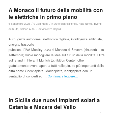
A Monaco il futuro della mobilità con
le elettriche in primo piano
/
/
6 Settembre 2023
0 Commenti
in
Auto elettrica/ibrida
,
Auto Novità
,
Eventi
/
dell'auto
,
Salone Auto
di
Vincenzo Bajardi
Auto, guida autonoma, elettronica digitale, intelligenza artificiale,
energia, trasporto
pubblico. L’IAA Mobility 2023 di Monaco di Baviera (chiuderà il 10
settembre) vuole raccogliere le idee sul futuro della mobilità. Oltre
agli stand in Fiera, il Munich Exhibition Center, offre
gratuitamente eventi aperti a tutti nelle piazze più importanti della
città come Odeonsplatz, Marienplatz, Konigsplatz con un
ventaglio di concerti ed …
Continua a leggere...
In Sicilia due nuovi impianti solari a
Catania e Mazara del Vallo