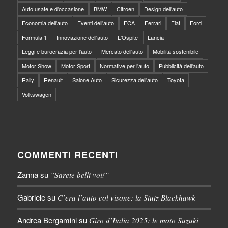
Auto usate e d'occasione
BMW
Citroen
Design dell'auto
Economia dell'auto
Eventi dell'auto
FCA
Ferrari
Fiat
Ford
Formula 1
Innovazione dell'auto
L'Ospite
Lancia
Leggi e burocrazia per l'auto
Mercato dell'auto
Mobilità sostenibile
Motor Show
Motor Sport
Normative per l'auto
Pubblicità dell'auto
Rally
Renault
Salone Auto
Sicurezza dell'auto
Toyota
Volkswagen
COMMENTI RECENTI
Zanna
su
“Sarete belli voi!”
Gabriele
su
C’era l’auto col visone: la Stutz Blackhawk
Andrea Bergamini
su
Giro d’Italia 2025: le moto Suzuki