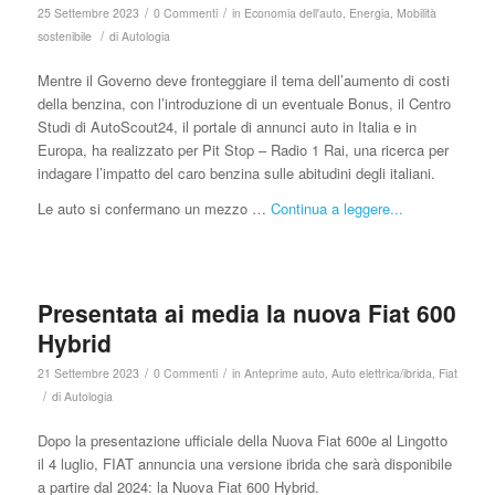
/
/
25 Settembre 2023
0 Commenti
in
Economia dell'auto
,
Energia
,
Mobilità
/
sostenibile
di
Autologia
Mentre il Governo deve fronteggiare il tema dell’aumento di costi
della benzina, con l’introduzione di un eventuale Bonus, il Centro
Studi di AutoScout24, il portale di annunci auto in Italia e in
Europa, ha realizzato per Pit Stop – Radio 1 Rai, una ricerca per
indagare l’impatto del caro benzina sulle abitudini degli italiani.
Le auto si confermano un mezzo …
Continua a leggere...
Presentata ai media la nuova Fiat 600
Hybrid
/
/
21 Settembre 2023
0 Commenti
in
Anteprime auto
,
Auto elettrica/ibrida
,
Fiat
/
di
Autologia
Dopo la presentazione ufficiale della Nuova Fiat 600e al Lingotto
il 4 luglio, FIAT annuncia una versione ibrida che sarà disponibile
a partire dal 2024: la Nuova Fiat 600 Hybrid.