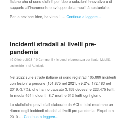
fisiche che si sono distinti per idee o soluzioni innovative o di
supporto all’incremento e sviluppo della mobilità sostenibile.
Per la sezione Idee, ha vinto il …
Continua a leggere...
Incidenti stradali ai livelli pre-
pandemia
/
/
15 Ottobre 2023
0 Commenti
in
Leggi e burocrazia per l'auto
,
Mobilità
/
sostenibile
di
Autologia
Nel 2022 sulle strade italiane si sono registrati 165.889 incidenti
con lesioni a persone (151.875 nel 2021, +9,2%; 172.183 nel
2019,-3,7%), che hanno causato 3.159 decessi e 223.475 feriti.
In media 454 incidenti, 8,7 morti e 612 feriti ogni giorno.
Le statistiche provinciali elaborate da ACI e Istat mostrano un
ritorno degli incidenti stradali ai livelli pre-pandemia. Rispetto al
2019 …
Continua a leggere...