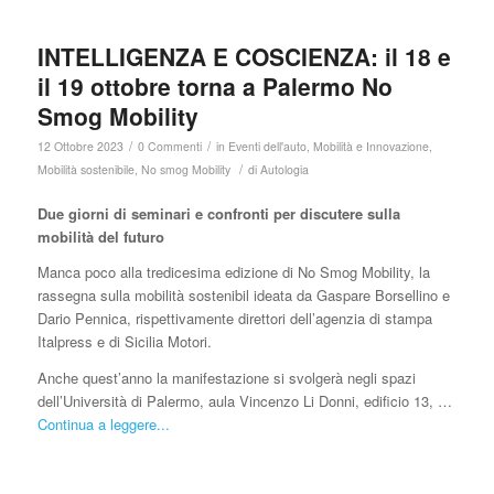
INTELLIGENZA E COSCIENZA: il 18 e
il 19 ottobre torna a Palermo No
Smog Mobility
/
/
12 Ottobre 2023
0 Commenti
in
Eventi dell'auto
,
Mobilità e Innovazione
,
/
Mobilità sostenibile
,
No smog Mobility
di
Autologia
Due giorni di seminari e confronti per discutere sulla
mobilità del futuro
Manca poco alla tredicesima edizione di No Smog Mobility, la
rassegna sulla mobilità sostenibil ideata da Gaspare Borsellino e
Dario Pennica, rispettivamente direttori dell’agenzia di stampa
Italpress e di Sicilia Motori.
Anche quest’anno la manifestazione si svolgerà negli spazi
dell’Università di Palermo, aula Vincenzo Li Donni, edificio 13, …
Continua a leggere...