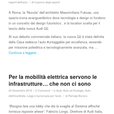
/
esperti dell'auto
di
Il parere degli esperti
A Roma, la “Nuvola” dell’architetto Massimiliano Fuksas, uno
spazio-icona avanguardistico dove tecnologia e design si fondono
in un concetto dal design futuristico , è la location scelta per il
lancio della nuova Audi Q2.
Al suo debutto commerciale italiano, la nuova Q2 è stata definita
dalla Casa tedesca l’auto #untaggable per eccellenza, essendo
per missione poliedrica e tecnologicamente avanzata, ma …
Continua a leggere...
Per la mobilità elettrica servono le
infrastrutture… che non ci sono
/
/
24 Novembre 2016
0 Commenti
in
Audi
,
Auto ed Ecologia
,
Auto
/
elettrica/ibrida
,
Leggi e burocrazia per l'auto
di
Pierluigi Bonora
“Bisogna fare una lobby che dia la sveglia al Sistema affinché
fornisca risposte attese”
. Fabrizio Longo, Direttore di Audi Italia,