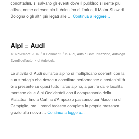
concittadini, si salvano gli eventi dove il pubblico si sente più
attivo, come ad esempio Il Valentino di Torino, il Motor Show di
Bologna o gli altri più legati alle …
Continua a leggere...
Alpi = Audi
/
/
18 Novembre 2016
0 Commenti
in
Audi
,
Auto e Comunicazione
,
Autologia
,
/
Eventi dell'auto
di
Autologia
Le attività di Audi sull’arco alpino si moltiplicano coerenti con la
sua strategia che riesce a conciliare performance e sostenibilità.
Già presente su quasi tutto l’arco alpino, a partire dalle località
montane delle Alpi Occidentali con il comprensorio della
Vialattea, fino a Cortina d’Ampezzo passando per Madonna di
Campiglio, ora il brand tedesco completa la propria presenza
grazie alla nuova …
Continua a leggere...