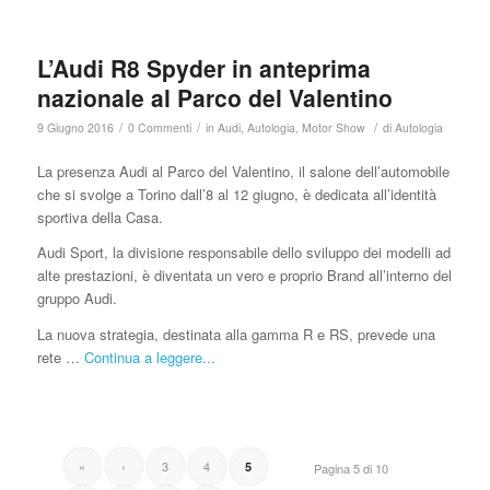
L’Audi R8 Spyder in anteprima
nazionale al Parco del Valentino
/
/
/
9 Giugno 2016
0 Commenti
in
Audi
,
Autologia
,
Motor Show
di
Autologia
La presenza Audi al Parco del Valentino, il salone dell’automobile
che si svolge a Torino dall’8 al 12 giugno, è dedicata all’identità
sportiva della Casa.
Audi Sport, la divisione responsabile dello sviluppo dei modelli ad
alte prestazioni, è diventata un vero e proprio Brand all’interno del
gruppo Audi.
La nuova strategia, destinata alla gamma R e RS, prevede una
rete …
Continua a leggere...
«
‹
3
4
5
Pagina 5 di 10