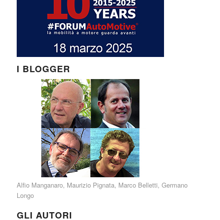
I BLOGGER
Alfio Manganaro
,
Maurizio Pignata
,
Marco Belletti
,
Germano
Longo
GLI AUTORI