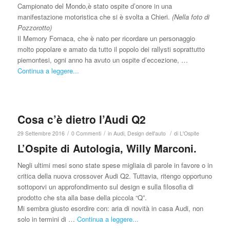
Campionato del Mondo,è stato ospite d’onore in una
manifestazione motoristica che si è svolta a Chieri.
(Nella foto di
Pozzorotto)
Il Memory Fornaca, che è nato per ricordare un personaggio
molto popolare e amato da tutto il popolo dei rallysti soprattutto
piemontesi, ogni anno ha avuto un ospite d’eccezione, …
Continua a leggere...
Cosa c’è dietro l’Audi Q2
/
/
/
29 Settembre 2016
0 Commenti
in
Audi
,
Design dell'auto
di
L'Ospite
L’Ospite di Autologia, Willy Marconi.
Negli ultimi mesi sono state spese migliaia di parole in favore o in
critica della nuova crossover Audi Q2. Tuttavia, ritengo opportuno
sottoporvi un approfondimento sul design e sulla filosofia di
prodotto che sta alla base della piccola “Q”.
Mi sembra giusto esordire con: aria di novità in casa Audi, non
solo in termini di …
Continua a leggere...