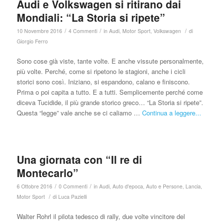
Audi e Volkswagen si ritirano dai
Mondiali: “La Storia si ripete”
/
/
/
10 Novembre 2016
4 Commenti
in
Audi
,
Motor Sport
,
Volkswagen
di
Giorgio Ferro
Sono cose già viste, tante volte. E anche vissute personalmente,
più volte. Perché, come si ripetono le stagioni, anche i cicli
storici sono così. Iniziano, si espandono, calano e finiscono.
Prima o poi capita a tutto. E a tutti. Semplicemente perché come
diceva Tucidide, il più grande storico greco… “La Storia si ripete”.
Questa “legge” vale anche se ci caliamo …
Continua a leggere...
Una giornata con “Il re di
Montecarlo”
/
/
6 Ottobre 2016
0 Commenti
in
Audi
,
Auto d'epoca
,
Auto e Persone
,
Lancia
,
/
Motor Sport
di
Luca Pazielli
Walter Rohrl il pilota tedesco di rally, due volte vincitore del