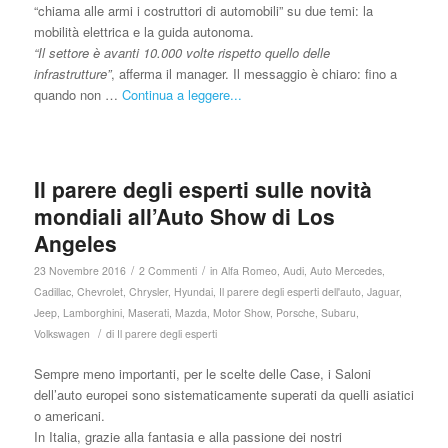
“chiama alle armi i costruttori di automobili” su due temi: la
mobilità elettrica e la guida autonoma.
“Il settore è avanti 10.000 volte rispetto quello delle
infrastrutture”
, afferma il manager. Il messaggio è chiaro: fino a
quando non …
Continua a leggere...
Il parere degli esperti sulle novità
mondiali all’Auto Show di Los
Angeles
/
/
23 Novembre 2016
2 Commenti
in
Alfa Romeo
,
Audi
,
Auto Mercedes
,
Cadillac
,
Chevrolet
,
Chrysler
,
Hyundai
,
Il parere degli esperti dell'auto
,
Jaguar
,
Jeep
,
Lamborghini
,
Maserati
,
Mazda
,
Motor Show
,
Porsche
,
Subaru
,
/
Volkswagen
di
Il parere degli esperti
Sempre meno importanti, per le scelte delle Case, i Saloni
dell’auto europei sono sistematicamente superati da quelli asiatici
o americani.
In Italia, grazie alla fantasia e alla passione dei nostri