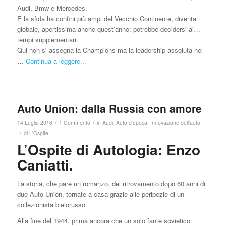
Audi, Bmw e Mercedes.
E la sfida ha confini più ampi del Vecchio Continente, diventa
globale, apertissima anche quest’anno: potrebbe decidersi ai…
tempi supplementari.
Qui non si assegna la Champions ma la leadership assoluta nel
…
Continua a leggere...
Auto Union: dalla Russia con amore
/
/
14 Luglio 2016
1 Commento
in
Audi
,
Auto d'epoca
,
Innovazione dell'auto
/
di
L'Ospite
L’Ospite di Autologia:
Enzo
Caniatti
.
La storia, che pare un romanzo, del ritrovamento dopo 60 anni di
due Auto Union, tornate a casa grazie alle peripezie di un
collezionista bielorusso
Alla fine del 1944, prima ancora che un solo fante sovietico