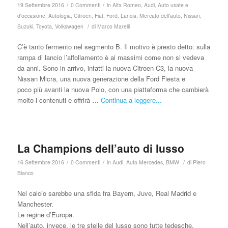
/
/
19 Settembre 2016
0 Commenti
in
Alfa Romeo
,
Audi
,
Auto usate e
d'occasione
,
Autologia
,
Citroen
,
Fiat
,
Ford
,
Lancia
,
Mercato dell'auto
,
Nissan
,
/
Suzuki
,
Toyota
,
Volkswagen
di
Marco Marelli
C’è tanto fermento nel segmento B. Il motivo è presto detto: sulla
rampa di lancio l’affollamento è ai massimi come non si vedeva
da anni. Sono in arrivo, infatti la nuova Citroen C3, la nuova
Nissan Micra, una nuova generazione della Ford Fiesta e
poco più avanti la nuova Polo, con una piattaforma che cambierà
molto i contenuti e offrirà …
Continua a leggere...
La Champions dell’auto di lusso
/
/
/
16 Settembre 2016
0 Commenti
in
Audi
,
Auto Mercedes
,
BMW
di
Piero
Bianco
Nel calcio sarebbe una sfida fra Bayern, Juve, Real Madrid e
Manchester.
Le regine d’Europa.
Nell’auto, invece, le tre stelle del lusso sono tutte tedesche,