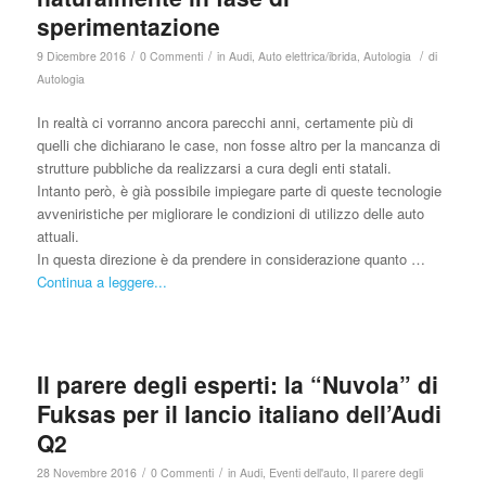
sperimentazione
/
/
/
9 Dicembre 2016
0 Commenti
in
Audi
,
Auto elettrica/ibrida
,
Autologia
di
Autologia
In realtà ci vorranno ancora parecchi anni, certamente più di
quelli che dichiarano le case, non fosse altro per la mancanza di
strutture pubbliche da realizzarsi a cura degli enti statali.
Intanto però, è già possibile impiegare parte di queste tecnologie
avveniristiche per migliorare le condizioni di utilizzo delle auto
attuali.
In questa direzione è da prendere in considerazione quanto …
Continua a leggere...
Il parere degli esperti: la “Nuvola” di
Fuksas per il lancio italiano dell’Audi
Q2
/
/
28 Novembre 2016
0 Commenti
in
Audi
,
Eventi dell'auto
,
Il parere degli