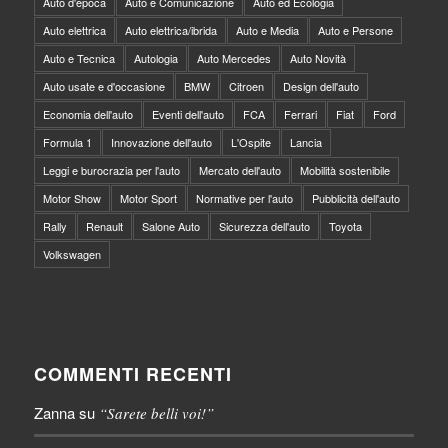
Auto d'epoca
Auto e Comunicazione
Auto ed Ecologia
Auto elettrica
Auto elettrica/ibrida
Auto e Media
Auto e Persone
Auto e Tecnica
Autologia
Auto Mercedes
Auto Novità
Auto usate e d'occasione
BMW
Citroen
Design dell'auto
Economia dell'auto
Eventi dell'auto
FCA
Ferrari
Fiat
Ford
Formula 1
Innovazione dell'auto
L'Ospite
Lancia
Leggi e burocrazia per l'auto
Mercato dell'auto
Mobilità sostenibile
Motor Show
Motor Sport
Normative per l'auto
Pubblicità dell'auto
Rally
Renault
Salone Auto
Sicurezza dell'auto
Toyota
Volkswagen
COMMENTI RECENTI
Zanna
su
“Sarete belli voi!”