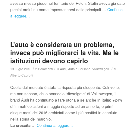
avesse messo piede nel territorio del Reich, Stalin aveva già dato
precisi ordini su come impossessarsi delle principali …
Continua
a leggere...
L’auto è considerata un problema,
invece può migliorarci la vita. Ma le
istituzioni devono capirlo
/
/
/
13 Luglio 2016
2 Commenti
in
Audi
,
Auto e Persone
,
Volkswagen
di
Alberto Caprotti
Quella del mercato è stata la risposta più eloquente. Coinvolto,
ma non scosso, dallo scandalo “dieselgate” di Volkswagen, il
brand Audi ha continuato a fare storia a se anche in Italia: +24%
di immatricolazioni a maggio rispetto ad un anno fa, e primi
cinque mesi del 2016 archiviati come i più positivi in assoluto
nella storia del marchio.
La crescita
…
Continua a leggere...