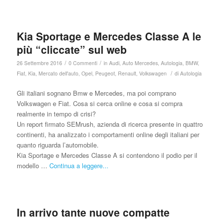
Kia Sportage e Mercedes Classe A le
più “cliccate” sul web
/
/
26 Settembre 2016
0 Commenti
in
Audi
,
Auto Mercedes
,
Autologia
,
BMW
,
/
Fiat
,
Kia
,
Mercato dell'auto
,
Opel
,
Peugeot
,
Renault
,
Volkswagen
di
Autologia
Gli italiani sognano Bmw e Mercedes, ma poi comprano
Volkswagen e Fiat. Cosa si cerca online e cosa si compra
realmente in tempo di crisi?
Un report firmato SEMrush, azienda di ricerca presente in quattro
continenti, ha analizzato i comportamenti online degli italiani per
quanto riguarda l’automobile.
Kia Sportage e Mercedes Classe A si contendono il podio per il
modello …
Continua a leggere...
In arrivo tante nuove compatte