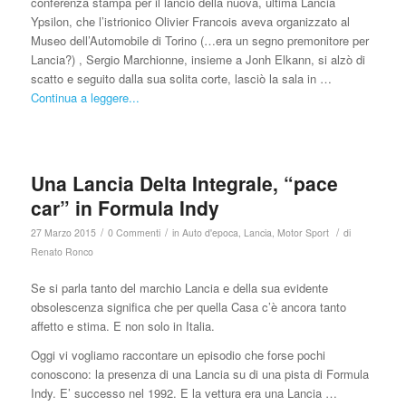
conferenza stampa per il lancio della nuova, ultima Lancia
Ypsilon, che l’istrionico Olivier Francois aveva organizzato al
Museo dell’Automobile di Torino (…era un segno premonitore per
Lancia?) , Sergio Marchionne, insieme a Jonh Elkann, si alzò di
scatto e seguito dalla sua solita corte, lasciò la sala in …
Continua a leggere...
Una Lancia Delta Integrale, “pace
car” in Formula Indy
/
/
/
27 Marzo 2015
0 Commenti
in
Auto d'epoca
,
Lancia
,
Motor Sport
di
Renato Ronco
Se si parla tanto del marchio Lancia e della sua evidente
obsolescenza significa che per quella Casa c’è ancora tanto
affetto e stima. E non solo in Italia.
Oggi vi vogliamo raccontare un episodio che forse pochi
conoscono: la presenza di una Lancia su di una pista di Formula
Indy. E’ successo nel 1992. E la vettura era una Lancia …