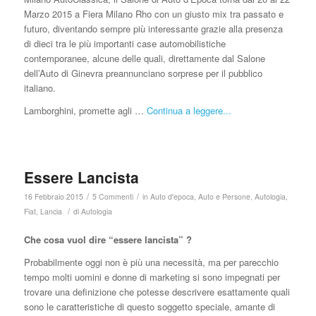
Marzo 2015 a Fiera Milano Rho con un giusto mix tra passato e
futuro, diventando sempre più interessante grazie alla presenza
di dieci tra le più importanti case automobilistiche
contemporanee, alcune delle quali, direttamente dal Salone
dell’Auto di Ginevra preannunciano sorprese per il pubblico
italiano.
Lamborghini, promette agli …
Continua a leggere...
Essere Lancista
/
/
16 Febbraio 2015
5 Commenti
in
Auto d'epoca
,
Auto e Persone
,
Autologia
,
/
Fiat
,
Lancia
di
Autologia
Che cosa vuol dire “essere lancista” ?
Probabilmente oggi non è più una necessità, ma per parecchio
tempo molti uomini e donne di marketing si sono impegnati per
trovare una definizione che potesse descrivere esattamente quali
sono le caratteristiche di questo soggetto speciale, amante di