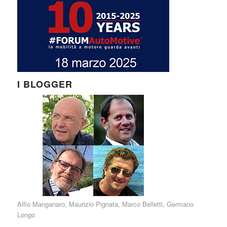
I BLOGGER
Alfio Manganaro
,
Maurizio Pignata
,
Marco Belletti
,
Germano
Longo