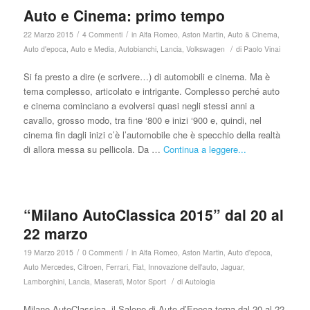
Auto e Cinema: primo tempo
/
/
22 Marzo 2015
4 Commenti
in
Alfa Romeo
,
Aston Martin
,
Auto & Cinema
,
/
Auto d'epoca
,
Auto e Media
,
Autobianchi
,
Lancia
,
Volkswagen
di
Paolo Vinai
Si fa presto a dire (e scrivere…) di automobili e cinema. Ma è
tema complesso, articolato e intrigante. Complesso perché auto
e cinema cominciano a evolversi quasi negli stessi anni a
cavallo, grosso modo, tra fine ‘800 e inizi ‘900 e, quindi, nel
cinema fin dagli inizi c’è l’automobile che è specchio della realtà
di allora messa su pellicola. Da …
Continua a leggere...
“Milano AutoClassica 2015” dal 20 al
22 marzo
/
/
19 Marzo 2015
0 Commenti
in
Alfa Romeo
,
Aston Martin
,
Auto d'epoca
,
Auto Mercedes
,
Citroen
,
Ferrari
,
Fiat
,
Innovazione dell'auto
,
Jaguar
,
/
Lamborghini
,
Lancia
,
Maserati
,
Motor Sport
di
Autologia
Milano AutoClassica, il Salone di Auto d’Epoca torna dal 20 al 22