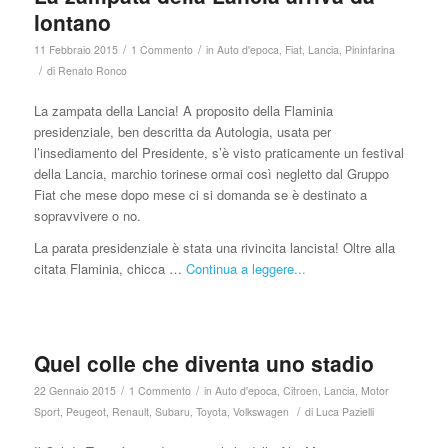
lontano
/
/
11 Febbraio 2015
1 Commento
in
Auto d'epoca
,
Fiat
,
Lancia
,
Pininfarina
/
di
Renato Ronco
La zampata della Lancia! A proposito della Flaminia
presidenziale, ben descritta da Autologia, usata per
l’insediamento del Presidente, s’è visto praticamente un festival
della Lancia, marchio torinese ormai così negletto dal Gruppo
Fiat che mese dopo mese ci si domanda se è destinato a
sopravvivere o no.
La parata presidenziale è stata una rivincita lancista! Oltre alla
citata Flaminia, chicca …
Continua a leggere...
Quel colle che diventa uno stadio
/
/
22 Gennaio 2015
1 Commento
in
Auto d'epoca
,
Citroen
,
Lancia
,
Motor
/
Sport
,
Peugeot
,
Renault
,
Subaru
,
Toyota
,
Volkswagen
di
Luca Pazielli