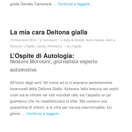
guida Daniele Camerana …
Continua a leggere...
La mia cara Deltona gialla
/
/
19 Dicembre 2014
2 Commenti
in
Auto & lifestyle
,
Auto d'epoca
,
Auto e
/
Persone
,
L'Ospite
,
Lancia
,
Pininfarina
di
L'Ospite
L’Ospite di Autologia:
Nestore Morosini, giornalista esperto
automotive.
All’inizio degli anni ’90 Ivana ed io ci eravamo perdutamente
innamorati della Deltona Gialla. Avevano fatto breccia nei nostri
cuori sia le vittorie nei vari mondiali rally sia l’aspetto un po’
guerresco che ne caratterizzava lo stile. Ma costava una
quarantina di milioni, e la cifra per me era inavvicinabile. Un
giorno …
Continua a leggere...