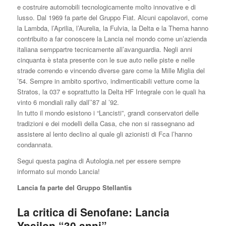
e costruire automobili tecnologicamente molto innovative e di
lusso. Dal 1969 fa parte del Gruppo Fiat. Alcuni capolavori, come
la Lambda, l’Aprilia, l’Aurelia, la Fulvia, la Delta e la Thema hanno
contribuito a far conoscere la Lancia nel mondo come un’azienda
italiana semppartre tecnicamente all’avanguardia. Negli anni
cinquanta è stata presente con le sue auto nelle piste e nelle
strade correndo e vincendo diverse gare come la Mille Miglia del
’54. Sempre in ambito sportivo, indimenticabili vetture come la
Stratos, la 037 e soprattutto la Delta HF Integrale con le quali ha
vinto 6 mondiali rally dall’’87 al ’92.
In tutto il mondo esistono i “Lancisti”, grandi conservatori delle
tradizioni e dei modelli della Casa, che non si rassegnano ad
assistere al lento declino al quale gli azionisti di Fca l’hanno
condannata.
Segui questa pagina di Autologia.net per essere sempre
informato sul mondo Lancia!
Lancia fa parte del Gruppo Stellantis
La critica di Senofane: Lancia
Ypsilon “30 anni”