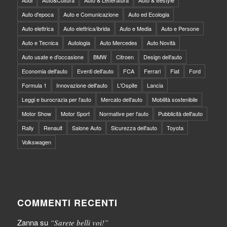
Audi
Auto&Cultura
Auto & Letteratura
Auto & lifestyle
Auto d'epoca
Auto e Comunicazione
Auto ed Ecologia
Auto elettrica
Auto elettrica/ibrida
Auto e Media
Auto e Persone
Auto e Tecnica
Autologia
Auto Mercedes
Auto Novità
Auto usate e d'occasione
BMW
Citroen
Design dell'auto
Economia dell'auto
Eventi dell'auto
FCA
Ferrari
Fiat
Ford
Formula 1
Innovazione dell'auto
L'Ospite
Lancia
Leggi e burocrazia per l'auto
Mercato dell'auto
Mobilità sostenibile
Motor Show
Motor Sport
Normative per l'auto
Pubblicità dell'auto
Rally
Renault
Salone Auto
Sicurezza dell'auto
Toyota
Volkswagen
COMMENTI RECENTI
Zanna
su
“Sarete belli voi!”