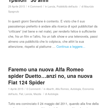
/
/
/
29 Aprile 2015
4 Commenti
in
Lancia
,
Pubblicità dell'auto
di
Maurizio
Spagnulo
In questi giorni Senofane è contento. E visto che il suo
passatempo preferito è andare alla ricerca di spot pubblicitari da
“criticare” (nel bene e nel male), per renderlo felice è sufficiente
che, fra un film e l’altro, fra un talk show e una telenovela, passi
almeno una pubblicità che lo colpisca, che attiri la sua
attenzione, rispetto al piattume …
Continua a leggere...
Faremo una nuova Alfa Romeo
spider Duetto…anzi no, una nuova
Fiat 124 Spider
/
/
1 Aprile 2015
0 Commenti
in
Abarth
,
Alfa Romeo
,
Autologia
,
Economia
/
dell'auto
,
Fiat
,
Lancia
,
Mazda
di
Autologia
Tutto era cominciato il 24 maggio del 2011, quando alla fine della