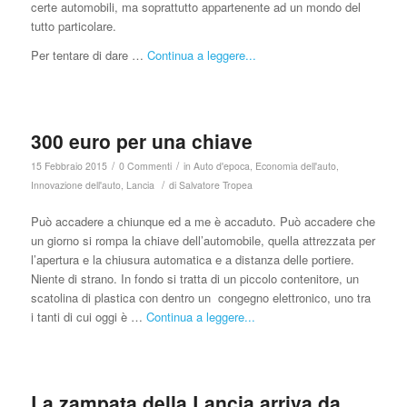
certe automobili, ma soprattutto appartenente ad un mondo del
tutto particolare.
Per tentare di dare …
Continua a leggere...
300 euro per una chiave
/
/
15 Febbraio 2015
0 Commenti
in
Auto d'epoca
,
Economia dell'auto
,
/
Innovazione dell'auto
,
Lancia
di
Salvatore Tropea
Può accadere a chiunque ed a me è accaduto. Può accadere che
un giorno si rompa la chiave dell’automobile, quella attrezzata per
l’apertura e la chiusura automatica e a distanza delle portiere.
Niente di strano. In fondo si tratta di un piccolo contenitore, un
scatolina di plastica con dentro un congegno elettronico, uno tra
i tanti di cui oggi è …
Continua a leggere...
La zampata della Lancia arriva da