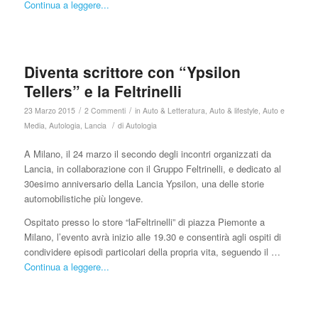
Continua a leggere...
Diventa scrittore con “Ypsilon
Tellers” e la Feltrinelli
/
/
23 Marzo 2015
2 Commenti
in
Auto & Letteratura
,
Auto & lifestyle
,
Auto e
/
Media
,
Autologia
,
Lancia
di
Autologia
A Milano, il 24 marzo il secondo degli incontri organizzati da
Lancia, in collaborazione con il Gruppo Feltrinelli, e dedicato al
30esimo anniversario della Lancia Ypsilon, una delle storie
automobilistiche più longeve.
Ospitato presso lo store “laFeltrinelli” di piazza Piemonte a
Milano, l’evento avrà inizio alle 19.30 e consentirà agli ospiti di
condividere episodi particolari della propria vita, seguendo il …
Continua a leggere...