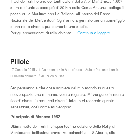
Il Col de Turini è uno dei tanti valichi delle Alpi Marittime,a 1.607
s.l.m è situato a poco più di 20 km dalla Costa Azzurra, collega il
paese di Le Moulinet con La Bollene, all’interno del Parco
Nazionale del Mercantour. Ogni anno a gennaio per un pomeriggio
e una notte diventa praticamente uno stadio.
Per gli appassionati di rally diventa …
Continua a leggere...
Pillole
/
/
17 Gennaio 2015
1 Commento
in
Auto d'epoca
,
Auto e Persone
,
Lancia
,
/
Pubblicità dell'auto
di
Eraldo Mussa
Sto pensando a che cosa scrivere del mio mondo in questo
nuovo spazio che mi hanno voluto regalare. Mi vengono in mente
ricordi diversi in momenti diversi, intanto vi racconto queste
sensazioni, così come mi vengono.
Principato di Monaco 1982
Ultima notte del Turini, cinquantesima edizione della Rally di
Montecarlo, bellissima prova, Autobianchi a 112 Abarth, alla