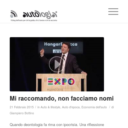
Mi raccomando, non facciamo nomi
/
/
21 Febbraio 2015
in
Auto & lifestyle
,
Auto d'epoca
,
Economia dell'auto
di
Giampiero Bottino
Quando deontologia fa rima con ipocrisia. Una riflessione