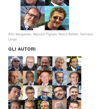
Alfio Manganaro
,
Maurizio Pignata
,
Marco Belletti
,
Germano
Longo
GLI AUTORI