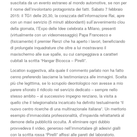
suscitata da un evento estraneo al mondo automotive, se non per
il nome dell’involontario protagonista dei fatti. Sabato 7 febbraio
2015: il TG1 delle 20,30, la corazzata dell’informazione Rai, apre
con un maxi servizio (5 minuti abbondanti) sull’avvenimento clou
della giornata, l’Expo delle Idee celebrata a Milano, presenti
(virtualmente con un videomessaggio) Papa Francesco e
(fisicamente) il premier Renzi che ha aperto i lavori, beneficiando
di prolungate inquadrature che oltre a lui mostravano il
maxischermo alle sue spalle, su cui campeggiava a caratteri
cubitali la scritta “Hangar Bicocca – Pirelli”.
Location suggestiva, alla quale il commento parlato non ha fatto
cenno preferendo lasciarne la testimonianza alle immagini. Scelta
più che legittima, se lo scrupolo deontologico non avesse a mio
parere sfiorato il ridicolo nel servizio dedicato – sempre nello
stesso ambito – al successivo impegno renziano, la visita a
quello che il telegiornalista incaricato ha definito testualmente “il
nuovo centro ricerche di una multinazionale italiana”. Un meritorio
esempio d’immacolata professionalità, d’impavida refrattarietà al
demone della pubblicità occulta. A eliminare ogni dubbio
provvedeva il video, generoso nell’immortalare gli adesivi gialli
con la scritta rossa “Pirelli” affissi alle pareti del laboratorio.