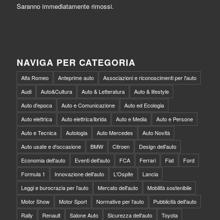
Saranno immediatamente rimossi.
NAVIGA PER CATEGORIA
Alfa Romeo
Anteprime auto
Associazioni e riconoscimenti per l'auto
Audi
Auto&Cultura
Auto & Letteratura
Auto & lifestyle
Auto d'epoca
Auto e Comunicazione
Auto ed Ecologia
Auto elettrica
Auto elettrica/ibrida
Auto e Media
Auto e Persone
Auto e Tecnica
Autologia
Auto Mercedes
Auto Novità
Auto usate e d'occasione
BMW
Citroen
Design dell'auto
Economia dell'auto
Eventi dell'auto
FCA
Ferrari
Fiat
Ford
Formula 1
Innovazione dell'auto
L'Ospite
Lancia
Leggi e burocrazia per l'auto
Mercato dell'auto
Mobilità sostenibile
Motor Show
Motor Sport
Normative per l'auto
Pubblicità dell'auto
Rally
Renault
Salone Auto
Sicurezza dell'auto
Toyota