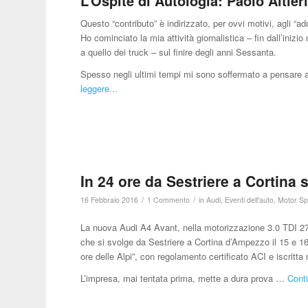
L’Ospite di Autologia: Paolo Altieri
Questo “contributo” è indirizzato, per ovvi motivi, agli “a
Ho cominciato la mia attività giornalistica – fin dall’iniz
a quello dei truck – sul finire degli anni Sessanta.
Spesso negli ultimi tempi mi sono soffermato a pensare 
leggere...
In 24 ore da Sestriere a Cortina 
/
/
16 Febbraio 2016
1 Commento
in
Audi
,
Eventi dell'auto
,
Motor Sp
La nuova Audi A4 Avant, nella motorizzazione 3.0 TDI 272
che si svolge da Sestriere a Cortina d’Ampezzo il 15 e 16
ore delle Alpi”, con regolamento certificato ACI e iscritta
L’impresa, mai tentata prima, mette a dura prova …
Conti