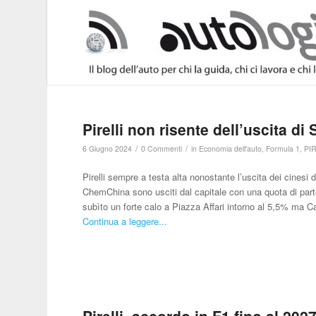
Pirelli non risente dell’uscita di
/
/
6 Giugno 2024
0 Commenti
in
Economia dell'auto
,
Formula 1
,
PI
Pirelli sempre a testa alta nonostante l’uscita dei cinesi 
ChemChina sono usciti dal capitale con una quota di partec
subìto un forte calo a Piazza Affari intorno al 5,5% ma C
Continua a leggere...