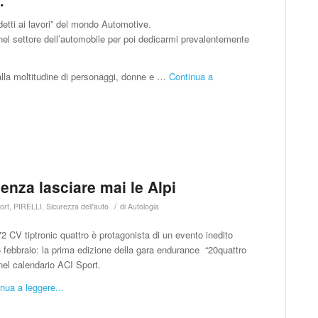
.
ddetti ai lavori” del mondo Automotive.
io nel settore dell’automobile per poi dedicarmi prevalentemente
alla moltitudine di personaggi, donne e …
Continua a
senza lasciare mai le Alpi
/
ort
,
PIRELLI
,
Sicurezza dell'auto
di
Autologia
 CV tiptronic quattro è protagonista di un evento inedito
 febbraio: la prima edizione della gara endurance “20quattro
 nel calendario ACI Sport.
nua a leggere...