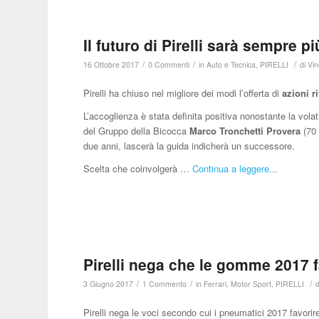
Il futuro di Pirelli sarà sempre 
/
/
/
16 Ottobre 2017
0 Commenti
in
Auto e Tecnica
,
PIRELLI
di
Vin
Pirelli ha chiuso nel migliore dei modi l’offerta di
azioni r
L’accoglienza è stata definita positiva nonostante la volat
del Gruppo della Bicocca
Marco Tronchetti Provera
(70 
due anni, lascerà la guida indicherà un successore.
Scelta che coinvolgerà …
Continua a leggere...
Pirelli nega che le gomme 2017 f
/
/
/
3 Giugno 2017
1 Commento
in
Ferrari
,
Motor Sport
,
PIRELLI
Pirelli nega le voci secondo cui i pneumatici 2017 favorir