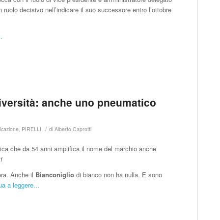
 ruolo decisivo nell’indicare il suo successore entro l’ottobre
.
 diversità: anche uno pneumatico
/
icazione
,
PIRELLI
di
Alberto Caprotti
afica che da 54 anni amplifica il nome del marchio anche
1
era. Anche il
Bianconiglio
di bianco non ha nulla. E sono
ua a leggere...