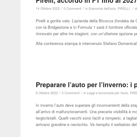
Pirelli, accordo in F1 fino al 202
/
/
/
14 Ottobre 2023
0 Commenti
in
Economia dell'auto
,
PIRELLI
d
Pirelli a gonfie vele. L’azienda della Bicocca (fondata da 
con la Bridgestone e in Formula 1 sarà il fornitore uffici
rinnovato per altre tre stagioni, con un’ulteriore opzione pe
Alla conferenza stampa è intervenuto Stefano Domenicali
Preparare l’auto per l’inverno: i p
/
/
6 Ottobre 2022
0 Commenti
in
Leggi e burocrazia per l'auto
,
PIR
In inverno l’auto deve superare gli inconvenienti della s
all’arrivo di malfunzionamenti. Una precaria visibilità è mo
tergicristalli. Quelli vecchi sono facili a rompersi, a tagl
arrivano grandine e nevischio. Va riempito il serbatoio d