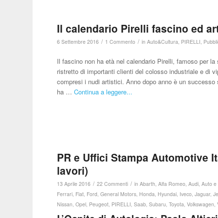
Il calendario Pirelli fascino ed ar
/
/
6 Settembre 2016
1 Commento
in
Auto&Cultura
,
PIRELLI
,
Pubbli
Il fascino non ha età nel calendario Pirelli, famoso per l
ristretto di importanti clienti del colosso industriale e di
compresi i nudi artistici. Anno dopo anno è un successo s
ha …
Continua a leggere...
PR e Uffici Stampa Automotive Ital
lavori)
/
/
13 Aprile 2016
22 Commenti
in
Abarth
,
Alfa Romeo
,
Audi
,
Auto e
Ferrari
,
Fiat
,
Ford
,
General Motors
,
Honda
,
Hyundai
,
Iveco
,
Jaguar
,
J
Nissan
,
Opel
,
Peugeot
,
PIRELLI
,
Saab
,
Subaru
,
Toyota
,
Volkswagen
,