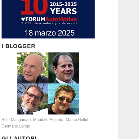
I BLOGGER
Alfio Manganaro
,
Maurizio Pignata
,
Marco Belletti
,
Germano Longo
GLI AUTORI