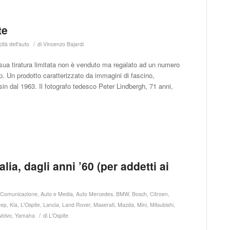
te
/
cità dell'auto
di
Vincenzo Bajardi
a sua tiratura limitata non è venduto ma regalato ad un numero
 vip. Un prodotto caratterizzato da immagini di fascino,
in dal 1963. Il fotografo tedesco Peter Lindbergh, 71 anni,
ia, dagli anni ’60 (per addetti ai
 Comunicazione
,
Auto e Media
,
Auto Mercedes
,
BMW
,
Bosch
,
Citroen
,
eep
,
Kia
,
L'Ospite
,
Lancia
,
Land Rover
,
Maserati
,
Mazda
,
Mini
,
Mitsubishi
,
/
Volvo
,
Yamaha
di
L'Ospite