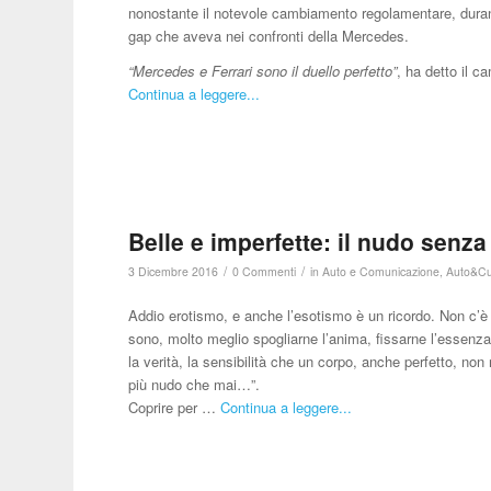
nonostante il notevole cambiamento regolamentare, durante
gap che aveva nei confronti della Mercedes.
“Mercedes e Ferrari sono il duello perfetto”
, ha detto il 
Continua a leggere...
Belle e imperfette: il nudo senza
/
/
3 Dicembre 2016
0 Commenti
in
Auto e Comunicazione
,
Auto&Cu
Addio erotismo, e anche l’esotismo è un ricordo. Non c’
sono, molto meglio spogliarne l’anima, fissarne l’essenza
la verità, la sensibilità che un corpo, anche perfetto, no
più nudo che mai…”.
Coprire per …
Continua a leggere...