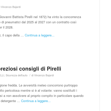
7
i
Vincenzo Bajardi
Giovanni Battista Pirelli nel 1872) ha vinto la concorrenza
ale di pneumatici dal 2025 al 2027 con un contratto così
r il 2028.
, il capo della …
Continua a leggere...
reziosi consigli di Pirelli
/
ELLI
,
Sicurezza dell'auto
di
Vincenzo Bajardi
tagione fredda. Le avversità meteo concorrono purtroppo
lto pericolosa mentre si è al volante: vanno sostituiti i
iarsi a non assolvere al proprio compito in particolare quando
el detergente …
Continua a leggere...