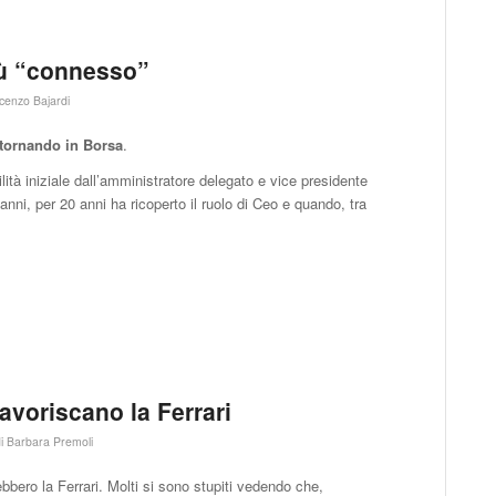
più “connesso”
cenzo Bajardi
itornando in Borsa
.
ilità iniziale dall’amministratore delegato e vice presidente
anni, per 20 anni ha ricoperto il ruolo di Ceo e quando, tra
avoriscano la Ferrari
di
Barbara Premoli
ebbero la Ferrari. Molti si sono stupiti vedendo che,