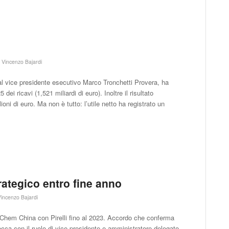
i
Vincenzo Bajardi
dal vice presidente esecutivo Marco Tronchetti Provera, ha
ei ricavi (1,521 miliardi di euro). Inoltre il risultato
ni di euro. Ma non è tutto: l’utile netto ha registrato un
rategico entro fine anno
Vincenzo Bajardi
 Chem China con Pirelli fino al 2023. Accordo che conferma
cca con il ruolo di vice presidente e amministratore delegato