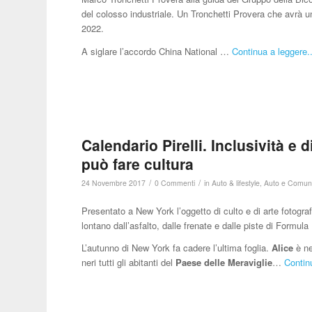
del colosso industriale. Un Tronchetti Provera che avrà un
2022.
A siglare l’accordo China National …
Continua a leggere..
Calendario Pirelli. Inclusività e
può fare cultura
/
/
24 Novembre 2017
0 Commenti
in
Auto & lifestyle
,
Auto e Comun
Presentato a New York l’oggetto di culto e di arte fotogr
lontano dall’asfalto, dalle frenate e dalle piste di Formula
L’autunno di New York fa cadere l’ultima foglia.
Alice
è n
neri tutti gli abitanti del
Paese delle Meraviglie
…
Contin