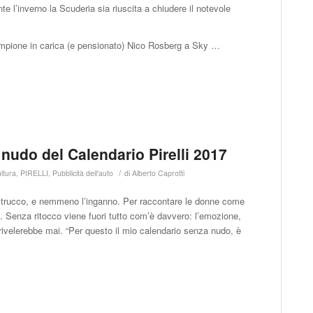
 l’inverno la Scuderia sia riuscita a chiudere il notevole
campione in carica (e pensionato) Nico Rosberg a Sky …
 nudo del Calendario Pirelli 2017
/
ltura
,
PIRELLI
,
Pubblicità dell'auto
di
Alberto Caprotti
è trucco, e nemmeno l’inganno. Per raccontare le donne come
. Senza ritocco viene fuori tutto com’è davvero: l’emozione,
n rivelerebbe mai. “Per questo il mio calendario senza nudo, è