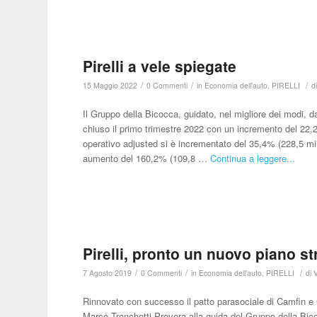
Pirelli a vele spiegate
/
/
/
15 Maggio 2022
0 Commenti
in
Economia dell'auto
,
PIRELLI
d
Il Gruppo della Bicocca, guidato, nel migliore dei modi, 
chiuso il primo trimestre 2022 con un incremento del 22,25 d
operativo adjusted si è incrementato del 35,4% (228,5 milio
aumento del 160,2% (109,8 …
Continua a leggere...
Pirelli, pronto un nuovo piano st
/
/
/
7 Agosto 2019
0 Commenti
in
Economia dell'auto
,
PIRELLI
di
Rinnovato con successo il patto parasociale di Camfin e
Marco Tronchetti Provera alla guida del Gruppo della Bico