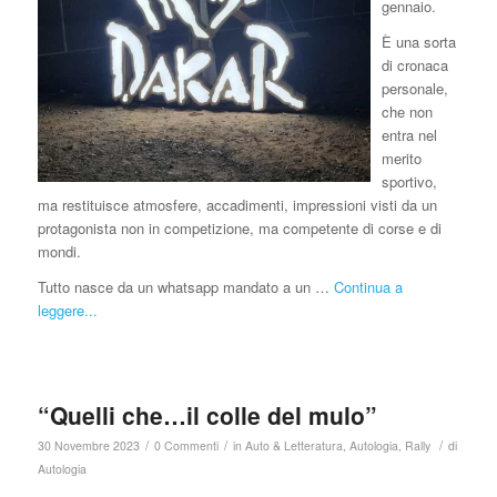
gennaio.
È una sorta
di cronaca
personale,
che non
entra nel
merito
sportivo,
ma restituisce atmosfere, accadimenti, impressioni visti da un
protagonista non in competizione, ma competente di corse e di
mondi.
Tutto nasce da un whatsapp mandato a un …
Continua a
leggere...
“Quelli che…il colle del mulo”
/
/
/
30 Novembre 2023
0 Commenti
in
Auto & Letteratura
,
Autologia
,
Rally
di
Autologia