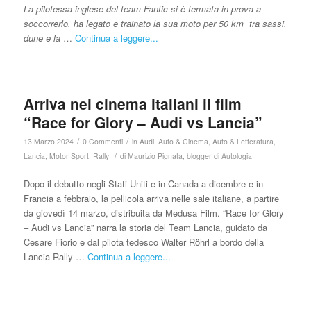
La pilotessa inglese del team Fantic si è fermata in prova a
soccorrerlo, ha legato e trainato la sua moto per 50 km tra sassi,
dune e la
…
Continua a leggere...
Arriva nei cinema italiani il film
“Race for Glory – Audi vs Lancia”
/
/
13 Marzo 2024
0 Commenti
in
Audi
,
Auto & Cinema
,
Auto & Letteratura
,
/
Lancia
,
Motor Sport
,
Rally
di
Maurizio Pignata, blogger di Autologia
Dopo il debutto negli Stati Uniti e in Canada a dicembre e in
Francia a febbraio, la pellicola arriva nelle sale italiane, a partire
da giovedì 14 marzo, distribuita da Medusa Film. “Race for Glory
– Audi vs Lancia” narra la storia del Team Lancia, guidato da
Cesare Fiorio e dal pilota tedesco Walter Röhrl a bordo della
Lancia Rally …
Continua a leggere...