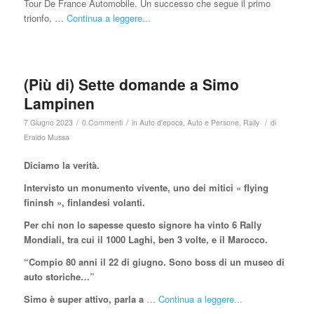
Tour De France Automobile. Un successo che segue il primo
trionfo, …
Continua a leggere...
(Più di) Sette domande a Simo
Lampinen
/
/
/
7 Giugno 2023
0 Commenti
in
Auto d'epoca
,
Auto e Persone
,
Rally
di
Eraldo Mussa
Diciamo la verità.
Intervisto un monumento vivente, uno dei mitici « flying
fininsh », finlandesi volanti.
Per chi non lo sapesse questo signore ha vinto 6 Rally
Mondiali, tra cui il 1000 Laghi, ben 3 volte, e il Marocco.
“Compio 80 anni il 22 di giugno.
Sono boss di un museo di
auto storiche…”
Simo è super attivo, parla a
…
Continua a leggere...