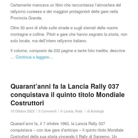
Certamente mancava un libro che raccontasse l’atmosfera del
rallysmo cuneese e dei maggiori protagonisti delle gare nella
Provincia Granda.
Oltre 30 anni di sfide sulle strade e sugli sterrati delle nostre
montagne e colline. Piloti e gare che hanno segnato la storia, non
solo locale, ma dell’intero rallysmo italiano.
Il volume, composto da 232 pagine e tante foto inedite, descrive
…
Continua a leggere...
Quarant’anni fa la Lancia Rally 037
conquistava il quinto titolo Mondiale
Costruttori
/
/
/
10 Ottobre 2023
0 Commenti
in
Lancia
,
Rally
di
Autologia
Quarant’anni fa, il 7 ottobre 1983, la Lancia Rally 037
conquistava – con due gare d’anticipo – il quinto titolo Mondiale
Costruttori della sua storia vincendo il Rally di Sanremo. Un