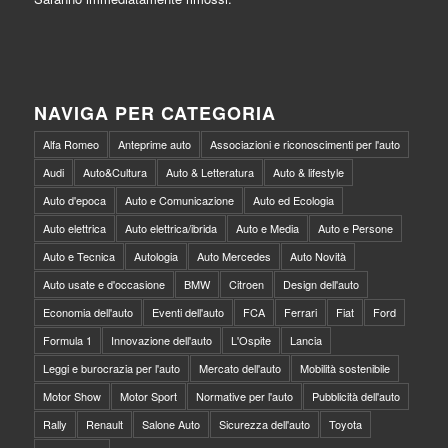
NAVIGA PER CATEGORIA
Alfa Romeo
Anteprime auto
Associazioni e riconoscimenti per l'auto
Audi
Auto&Cultura
Auto & Letteratura
Auto & lifestyle
Auto d'epoca
Auto e Comunicazione
Auto ed Ecologia
Auto elettrica
Auto elettrica/ibrida
Auto e Media
Auto e Persone
Auto e Tecnica
Autologia
Auto Mercedes
Auto Novità
Auto usate e d'occasione
BMW
Citroen
Design dell'auto
Economia dell'auto
Eventi dell'auto
FCA
Ferrari
Fiat
Ford
Formula 1
Innovazione dell'auto
L'Ospite
Lancia
Leggi e burocrazia per l'auto
Mercato dell'auto
Mobilità sostenibile
Motor Show
Motor Sport
Normative per l'auto
Pubblicità dell'auto
Rally
Renault
Salone Auto
Sicurezza dell'auto
Toyota