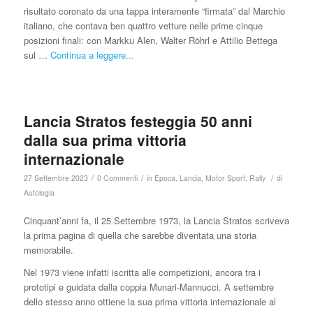
risultato coronato da una tappa interamente “firmata” dal Marchio
italiano, che contava ben quattro vetture nelle prime cinque
posizioni finali: con Markku Alen, Walter Röhrl e Attilio Bettega
sul …
Continua a leggere...
Lancia Stratos festeggia 50 anni
dalla sua prima vittoria
internazionale
/
/
/
27 Settembre 2023
0 Commenti
in
Epoca
,
Lancia
,
Motor Sport
,
Rally
di
Autologia
Cinquant’anni fa, il 25 Settembre 1973, la Lancia Stratos scriveva
la prima pagina di quella che sarebbe diventata una storia
memorabile.
Nel 1973 viene infatti iscritta alle competizioni, ancora tra i
prototipi e guidata dalla coppia Munari-Mannucci. A settembre
dello stesso anno ottiene la sua prima vittoria internazionale al