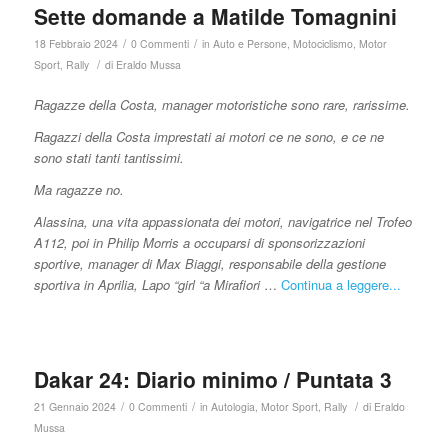
Sette domande a Matilde Tomagnini
/
/
18 Febbraio 2024
0 Commenti
in
Auto e Persone
,
Motociclismo
,
Motor
/
Sport
,
Rally
di
Eraldo Mussa
Ragazze della Costa, manager motoristiche sono rare, rarissime.
Ragazzi della Costa imprestati ai motori ce ne sono, e ce ne
sono stati tanti tantissimi.
Ma ragazze no.
Alassina, una vita appassionata dei motori, navigatrice nel Trofeo
A112, poi in Philip Morris a occuparsi di sponsorizzazioni
sportive, manager di Max Biaggi, responsabile della gestione
sportiva in Aprilia, Lapo “girl “a Mirafiori
…
Continua a leggere...
Dakar 24: Diario minimo / Puntata 3
/
/
/
21 Gennaio 2024
0 Commenti
in
Autologia
,
Motor Sport
,
Rally
di
Eraldo
Mussa