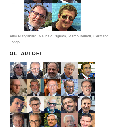
Alfio Manganaro
,
Maurizio Pignata
,
Marco Belletti
,
Germano
Longo
GLI AUTORI