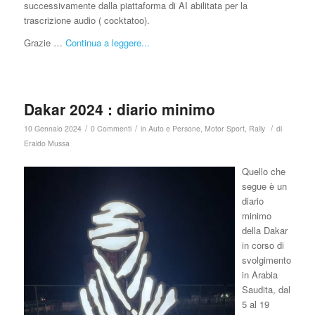
successivamente dalla piattaforma di AI abilitata per la
trascrizione audio ( cocktatoo).
Grazie …
Continua a leggere...
Dakar 2024 : diario minimo
/
/
/
10 Gennaio 2024
0 Commenti
in
Auto e Persone
,
Motor Sport
,
Rally
di
Eraldo Mussa
Quello che
segue è un
diario
minimo
della Dakar
in corso di
svolgimento
in Arabia
Saudita, dal
5 al 19