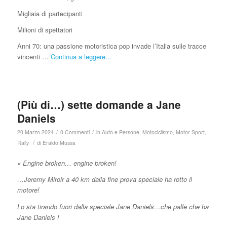
Migliaia di partecipanti
Milioni di spettatori
Anni 70: una passione motoristica pop invade l’Italia sulle tracce
vincenti …
Continua a leggere...
(Più di…) sette domande a Jane
Daniels
/
/
20 Marzo 2024
0 Commenti
in
Auto e Persone
,
Motociclismo
,
Motor Sport
,
/
Rally
di
Eraldo Mussa
« Engine broken… engine broken!
…Jeremy Miroir a 40 km dalla fine prova speciale ha rotto il
motore!
Lo sta tirando fuori dalla speciale Jane Daniels…che palle che ha
Jane Daniels !