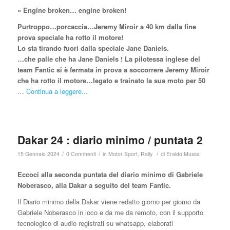
« Engine broken… engine broken!
Purtroppo…porcaccia…Jeremy Miroir a 40 km dalla fine
prova speciale ha rotto il motore!
Lo sta tirando fuori dalla speciale Jane Daniels.
…che palle che ha Jane Daniels ! La pilotessa inglese del
team Fantic si è fermata in prova a soccorrere Jeremy Miroir
che ha rotto il motore…legato e trainato la sua moto per 50
…
Continua a leggere...
Dakar 24 : diario minimo / puntata 2
/
/
/
15 Gennaio 2024
0 Commenti
in
Motor Sport
,
Rally
di
Eraldo Mussa
Eccoci alla seconda puntata del diario minimo di Gabriele
Noberasco, alla Dakar a seguito del team Fantic.
Il Diario minimo della Dakar viene redatto giorno per giorno da
Gabriele Noberasco in loco e da me da remoto, con il supporto
tecnologico di audio registrati su whatsapp, elaborati