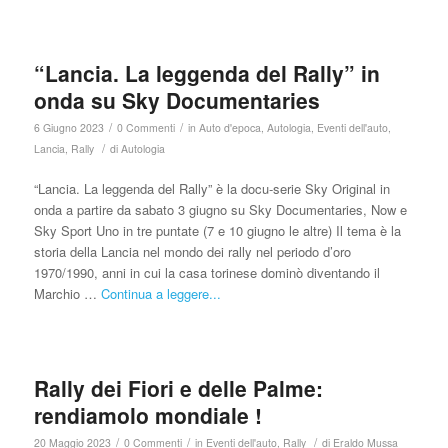
“Lancia. La leggenda del Rally” in
onda su Sky Documentaries
/
/
6 Giugno 2023
0 Commenti
in
Auto d'epoca
,
Autologia
,
Eventi dell'auto
,
/
Lancia
,
Rally
di
Autologia
“Lancia. La leggenda del Rally” è la docu-serie Sky Original in
onda a partire da sabato 3 giugno su Sky Documentaries, Now e
Sky Sport Uno in tre puntate (7 e 10 giugno le altre) Il tema è la
storia della Lancia nel mondo dei rally nel periodo d’oro
1970/1990, anni in cui la casa torinese dominò diventando il
Marchio …
Continua a leggere...
Rally dei Fiori e delle Palme:
rendiamolo mondiale !
/
/
/
20 Maggio 2023
0 Commenti
in
Eventi dell'auto
,
Rally
di
Eraldo Mussa