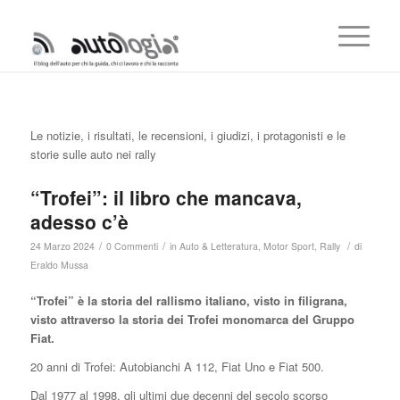
Le notizie, i risultati, le recensioni, i giudizi, i protagonisti e le
storie sulle auto nei rally
“Trofei”: il libro che mancava,
adesso c’è
/
/
/
24 Marzo 2024
0 Commenti
in
Auto & Letteratura
,
Motor Sport
,
Rally
di
Eraldo Mussa
“Trofei” è la storia del rallismo italiano, visto in filigrana,
visto attraverso la storia dei Trofei monomarca del Gruppo
Fiat.
20 anni di Trofei: Autobianchi A 112, Fiat Uno e Fiat 500.
Dal 1977 al 1998, gli ultimi due decenni del secolo scorso