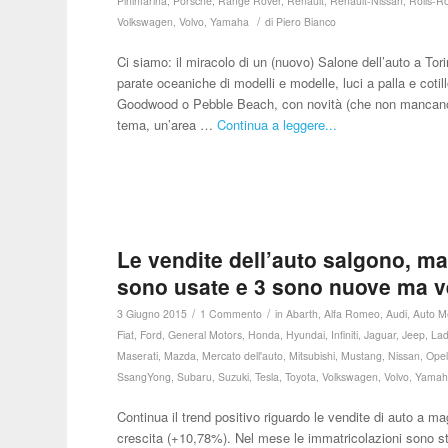
Pininfarina
,
Porsche
,
Range Rover
,
Renault
,
Renault-Nissan
,
Rolls-R
/
Volkswagen
,
Volvo
,
Yamaha
di
Piero Bianco
Ci siamo: il miracolo di un (nuovo) Salone dell’auto a Tor
parate oceaniche di modelli e modelle, luci a palla e coti
Goodwood o Pebble Beach, con novità (che non mancano), gi
tema, un’area …
Continua a leggere...
Le vendite dell’auto salgono, ma
sono usate e 3 sono nuove ma v
/
/
3 Giugno 2015
1 Commento
in
Abarth
,
Alfa Romeo
,
Audi
,
Auto M
Fiat
,
Ford
,
General Motors
,
Honda
,
Hyundai
,
Infiniti
,
Jaguar
,
Jeep
,
La
Maserati
,
Mazda
,
Mercato dell'auto
,
Mitsubishi
,
Mustang
,
Nissan
,
Ope
SsangYong
,
Subaru
,
Suzuki
,
Tesla
,
Toyota
,
Volkswagen
,
Volvo
,
Yamah
Continua il trend positivo riguardo le vendite di auto a m
crescita (+10,78%). Nel mese le immatricolazioni sono st