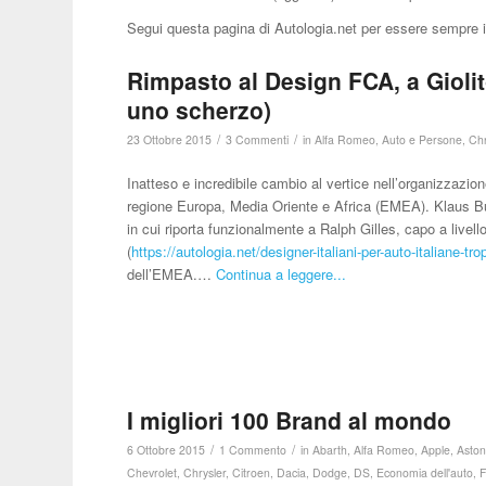
Segui questa pagina di Autologia.net per essere sempre 
Rimpasto al Design FCA, a Giolit
uno scherzo)
/
/
23 Ottobre 2015
3 Commenti
in
Alfa Romeo
,
Auto e Persone
,
Chr
Inatteso e incredibile cambio al vertice nell’organizzazio
regione Europa, Media Oriente e Africa (EMEA). Klaus Bus
in cui riporta funzionalmente a Ralph Gilles, capo a livel
(
https://autologia.net/designer-italiani-per-auto-italiane-tr
dell’EMEA.…
Continua a leggere...
I migliori 100 Brand al mondo
/
/
6 Ottobre 2015
1 Commento
in
Abarth
,
Alfa Romeo
,
Apple
,
Aston
Chevrolet
,
Chrysler
,
Citroen
,
Dacia
,
Dodge
,
DS
,
Economia dell'auto
,