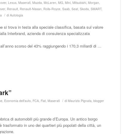
over
,
Lexus
,
Maserati
,
Mazda
,
McLaren
,
MG
,
Mini
,
Mitsubishi
,
Morgan
,
over
,
Renault
,
Renault-Nissan
,
Rolls-Royce
,
Saab
,
Seat
,
Skoda
,
SMART
,
/
a
di
Autologia
 si trova in testa alla speciale classifica, basata sul valore
alla Interbrand, azienda di consulenza specializzata
 all’anno scorso del 43% raggiungendo i 170,3 miliardi di …
ark”
/
ne
,
Economia dell'auto
,
FCA
,
Fiat
,
Maserati
di
Maurizio Pignata, blogger
abbrica di automobili più grande d’Europa. Un antico borgo
rasformato in uno dei quartieri più popolati della città, un
grazione.