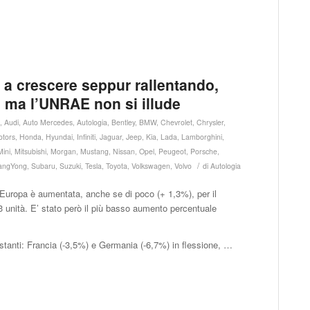
 a crescere seppur rallentando,
, ma l’UNRAE non si illude
n
,
Audi
,
Auto Mercedes
,
Autologia
,
Bentley
,
BMW
,
Chevrolet
,
Chrysler
,
otors
,
Honda
,
Hyundai
,
Infiniti
,
Jaguar
,
Jeep
,
Kia
,
Lada
,
Lamborghini
,
Mini
,
Mitsubishi
,
Morgan
,
Mustang
,
Nissan
,
Opel
,
Peugeot
,
Porsche
,
/
angYong
,
Subaru
,
Suzuki
,
Tesla
,
Toyota
,
Volkswagen
,
Volvo
di
Autologia
Europa è aumentata, anche se di poco (+ 1,3%), per il
 unità. E’ stato però il più basso aumento percentuale
rastanti: Francia (-3,5%) e Germania (-6,7%) in flessione, …