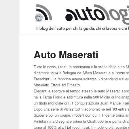
Auto Maserati
Tutte le news, i test, le recensioni e la storia delle auto M
dicembre 1914 a Bologna da Alfieri Maserati e all’inizio s
Fraschini”. La fabbrica aveva soltanto 5 dipendenti e 2 erano
Maserati: Ettore ed Ernesto.
Eleganti e sportive al tempo stesso le auto Maserati sono
nella Targa Florio e addirittura nella 500 Miglia di India
un titolo mondiale di F.1 conquistato da Juan Manuel Fan
Dopo una serie di vicissitudini economiche nel ’93 entra a 
Spider e poi un coupé, modelli con cui il Tridente torna 
Pininfarina a disegnare prima la Quattroporte e poi la Gra
torna al 100% alla Fiat (oggi Fca). Il modello più recente 