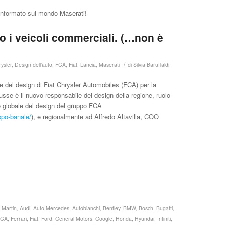
informato sul mondo Maserati!
o i veicoli commerciali. (…non è
/
ysler
,
Design dell'auto
,
FCA
,
Fiat
,
Lancia
,
Maserati
di
Silvia Baruffaldi
ne del design di Fiat Chrysler Automobiles (FCA) per la
se è il nuovo responsabile del design della regione, ruolo
lo globale del design del gruppo FCA
oppo-banale/
), e regionalmente ad Alfredo Altavilla, COO
 Martin
,
Audi
,
Auto Mercedes
,
Autobianchi
,
Bentley
,
BMW
,
Bosch
,
Bugatti
,
FCA
,
Ferrari
,
Fiat
,
Ford
,
General Motors
,
Google
,
Honda
,
Hyundai
,
Infiniti
,