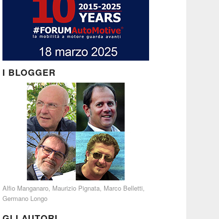
I BLOGGER
Alfio Manganaro
,
Maurizio Pignata
,
Marco Belletti
,
Germano Longo
GLI AUTORI