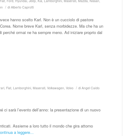
Fiat
,
Ford
,
Hyundai
,
Jeep
,
Kia
,
Lamborghini
,
Maserati
,
Mazda
,
Nissan
,
/
en
di
Alberto Caprotti
Invece hanno scelto Karl. Non è un cucciolo di pastore
n Corea. Nome breve Karl, senza morbidezze. Ma che ha un
 di perché ormai ne ha sempre meno. Ad iniziare proprio dal
/
rari
,
Fiat
,
Lamborghini
,
Maserati
,
Volkswagen
,
Volvo
di
Angel Caído
hé ci sarà l’evento dell’anno: la presentazione di un nuovo
enticati. Assieme a loro tutto il mondo che gira attorno
ontinua a leggere...