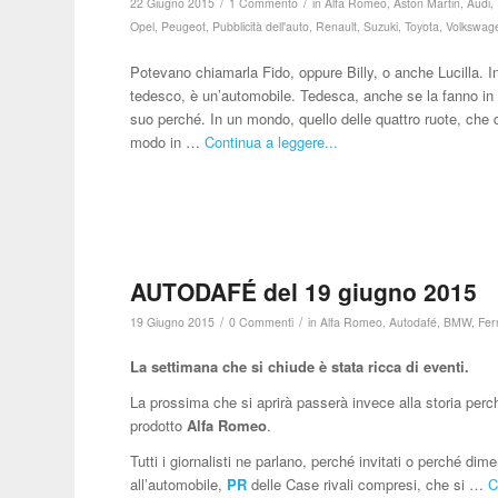
/
/
22 Giugno 2015
1 Commento
in
Alfa Romeo
,
Aston Martin
,
Audi
,
Opel
,
Peugeot
,
Pubblicità dell'auto
,
Renault
,
Suzuki
,
Toyota
,
Volkswag
Potevano chiamarla Fido, oppure Billy, o anche Lucilla. 
tedesco, è un’automobile. Tedesca, anche se la fanno i
suo perché. In un mondo, quello delle quattro ruote, che
modo in …
Continua a leggere...
AUTODAFÉ del 19 giugno 2015
/
/
19 Giugno 2015
0 Commenti
in
Alfa Romeo
,
Autodafé
,
BMW
,
Fer
La settimana che si chiude è stata ricca di eventi.
La prossima che si aprirà passerà invece alla storia perc
prodotto
Alfa Romeo
.
Tutti i giornalisti ne parlano, perché invitati o perché dim
all’automobile,
PR
delle Case rivali compresi, che si …
C