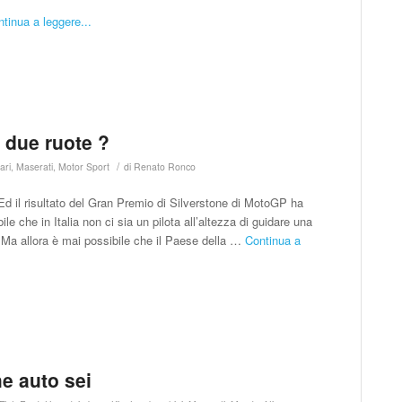
tinua a leggere...
e due ruote ?
/
ari
,
Maserati
,
Motor Sport
di
Renato Ronco
d il risultato del Gran Premio di Silverstone di MotoGP ha
e che in Italia non ci sia un pilota all’altezza di guidare una
 Ma allora è mai possibile che il Paese della …
Continua a
he auto sei