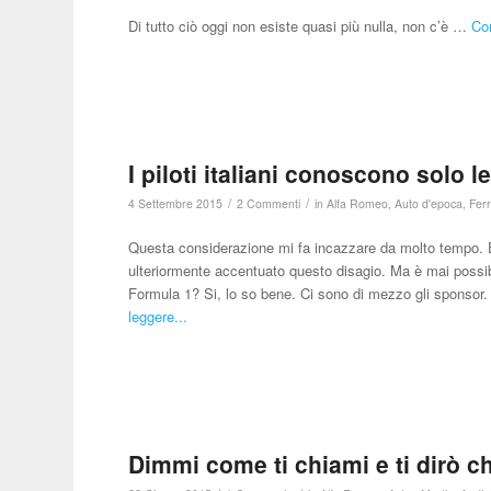
Di tutto ciò oggi non esiste quasi più nulla, non c’è …
Con
I piloti italiani conoscono solo l
/
/
4 Settembre 2015
2 Commenti
in
Alfa Romeo
,
Auto d'epoca
,
Ferr
Questa considerazione mi fa incazzare da molto tempo. E
ulteriormente accentuato questo disagio. Ma è mai possibil
Formula 1? Si, lo so bene. Ci sono di mezzo gli sponsor.
leggere...
Dimmi come ti chiami e ti dirò c