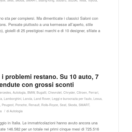
oyce
,
Seat
,
Skoda
,
SMART
,
SsangYong
,
Subaru
,
Suzuki
,
Tesla
,
Toyota
,
ino sta per compiersi. Ma dimenticate i classici Saloni con
llons. Pensate piuttosto a una kermesse all’aperto, stile
oielli di 25 prestigiosi marchi e di 10 designer, sfilate a
 i problemi restano. Su 10 auto, 7
endute con grossi sconti
ercedes
,
Autologia
,
BMW
,
Bugatti
,
Chevrolet
,
Chrysler
,
Citroen
,
Ferrari
,
da
,
Lamborghini
,
Lancia
,
Land Rover
,
Leggi e burocrazia per l'auto
,
Lexus
,
l
,
Peugeot
,
Porsche
,
Renault
,
Rolls-Royce
,
Seat
,
Skoda
,
SMART
,
/
a
di
Autologia
aggio in Italia. Le immatricolazioni hanno avuto ancora una
ate 146.582 per un totale nei primi cinque mesi di 725.516