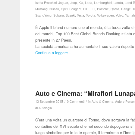
Isotta Fraschini
,
Jaguar
,
Jeep
,
Kia
,
Lada
,
Lamborghini
,
Lancia
,
Land R
Mustang
,
Nissan
,
Opel
,
Peugeot
,
PIRELLI
,
Porsche
,
Qoros
,
Range R
SsangYong
,
Subaru
,
Suzuki
,
Tesla
,
Toyota
,
Volkswagen
,
Volvo
,
Yamah
È Apple il brand numero uno al mondo, è la terza volta che
dei marchi, Top 100 Best Global Brands Ranking stilata d
presente in 27 Paesi.
La società americana ha aumentato il suo valore rispetto
Continua a leggere...
Auto e Cinema: “Mirafiori Lunap
/
/
13 Settembre 2015
0 Commenti
in
Auto & Cinema
,
Auto e Perso
di Autologia
C’era una volta un quartiere di Torino, dove sorgeva la f
contadino del XVI secolo che nel secondo dopoguerra si è t
luogo simbolico per le lotte operaie, il terrorismo e l’immi