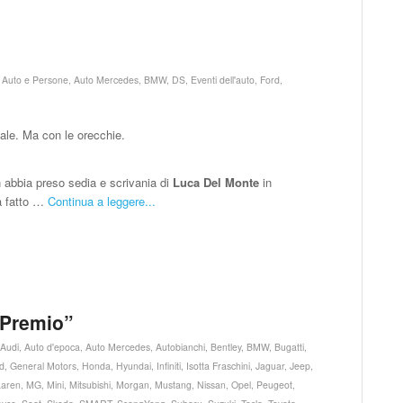
,
Auto e Persone
,
Auto Mercedes
,
BMW
,
DS
,
Eventi dell'auto
,
Ford
,
stale. Ma con le orecchie.
 abbia preso sedia e scrivania di
Luca Del Monte
in
a fatto …
Continua a leggere...
 Premio”
,
Audi
,
Auto d'epoca
,
Auto Mercedes
,
Autobianchi
,
Bentley
,
BMW
,
Bugatti
,
d
,
General Motors
,
Honda
,
Hyundai
,
Infiniti
,
Isotta Fraschini
,
Jaguar
,
Jeep
,
aren
,
MG
,
Mini
,
Mitsubishi
,
Morgan
,
Mustang
,
Nissan
,
Opel
,
Peugeot
,