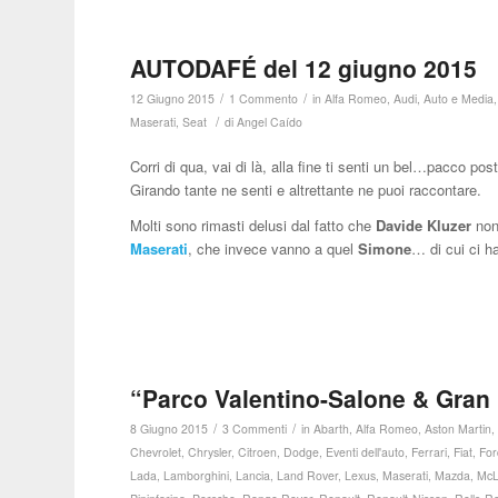
AUTODAFÉ del 12 giugno 2015
/
/
12 Giugno 2015
1 Commento
in
Alfa Romeo
,
Audi
,
Auto e Media
/
Maserati
,
Seat
di
Angel Caído
Corri di qua, vai di là, alla fine ti senti un bel…pacco po
Girando tante ne senti e altrettante ne puoi raccontare.
Molti sono rimasti delusi dal fatto che
Davide Kluzer
non
Maserati
, che invece vanno a quel
Simone
… di cui ci h
“Parco Valentino-Salone & Gran
/
/
8 Giugno 2015
3 Commenti
in
Abarth
,
Alfa Romeo
,
Aston Martin
Chevrolet
,
Chrysler
,
Citroen
,
Dodge
,
Eventi dell'auto
,
Ferrari
,
Fiat
,
For
Lada
,
Lamborghini
,
Lancia
,
Land Rover
,
Lexus
,
Maserati
,
Mazda
,
McL